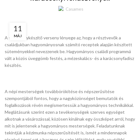
Casames
11
MÁJ
A süteménykészítő verseny lényege az, hogy a résztvevők a
családjukban hagyományosnak számító receptek alapján készített
süteményekkel nevezzenek be. Hagyományos családi programmá
vált a közös üveggömb festés, a mézeskalács- és a karácsonyfadísz
készítés.
A népi mesterségek továbbörökítése és népszerűsítése
szempontjából fontos, hogy a nagyközönséget bemutatók és
foglalkozások révén megismertessük a hagyományos technikákkal.
Meglátásunk szerint ezen a tevékenységek szerves egységet
alkotnak a vásározással, közösen kínálnak egy összképet arról, hogy
mit is jelentenek a hagyományos mesterségek. Feladatunknak
tekintjük a kézimunka népszerűsítését is, ismét a mindennapok
részévé tenni ezt a hasznos és szép időtöltést, mely az utóbbi