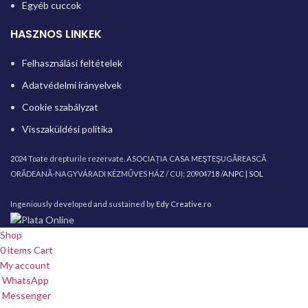
Egyéb cuccok
HASZNOS LINKEK
Felhasználási feltételek
Adatvédelmi irányelvek
Cookie szabályzat
Visszaküldési politika
2024 Toate drepturile rezervate. ASOCIAȚIA CASA MEŞTEŞUGĂREASCĂ
ORĂDEANĂ-NAGYVÁRADI KÉZMŰVES HÁZ / CUI: 20904718 /
ANPC |
SOL
Ingeniously developed and sustained by
Edy Creative.ro
Shop
0
items
Cart
My account
WhatsApp
Messenger