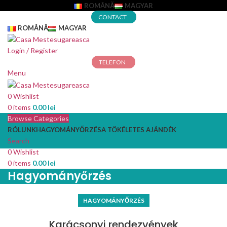
ROMÂNĂ
MAGYAR
CONTACT
ROMÂNĂ
MAGYAR
Login / Register
TELEFON
Menu
0
Wishlist
0
items
0.00
lei
Browse Categories
RÓLUNK
HAGYOMÁNYŐRZÉS
A TÖKÉLETES AJÁNDÉK
Search
0
Wishlist
0
items
0.00
lei
Hagyományőrzés
HAGYOMÁNYŐRZÉS
Karácsonyi rendezvények