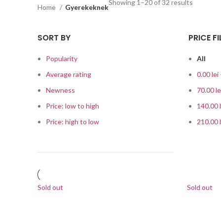
Showing 1–20 of 32 results
Home
Gyerekeknek
SORT BY
PRICE FI
Popularity
All
Average rating
0.00
lei
Newness
70.00
le
Price: low to high
140.00
Price: high to low
210.00
Sold out
Sold out