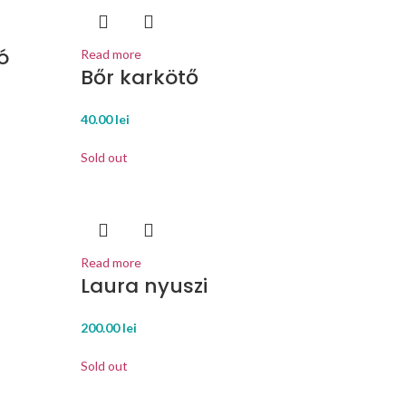
ó
Read more
Bőr karkötő
40.00
lei
Sold out
Read more
Laura nyuszi
200.00
lei
Sold out