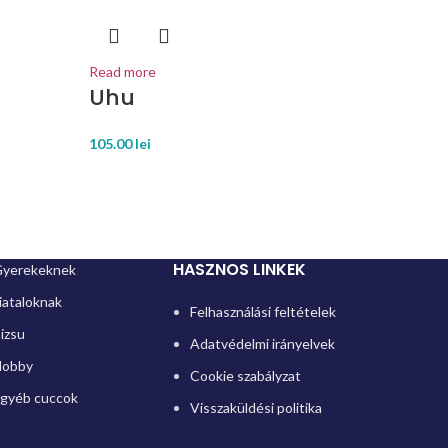
Read more
Uhu
105.00
lei
HASZNOS LINKEK
yerekeknek
iataloknak
Felhasználási feltételek
izsu
Adatvédelmi irányelvek
obby
Cookie szabályzat
gyéb cuccok
Visszaküldési politika