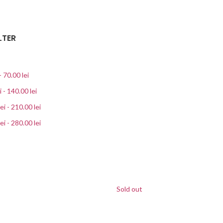
LTER
-
70.00
lei
i
-
140.00
lei
lei
-
210.00
lei
lei
-
280.00
lei
Sold out