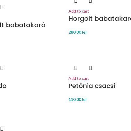
Add to cart
Horgolt babatakar
lt babatakaró
280.00
lei
Add to cart
do
Petónia csacsi
110.00
lei