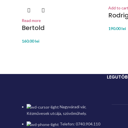
Add to car
Rodri
Read more
Bertold
190.00
lei
160.00
lei
LEGUTÓB
Nagyváradi vár,
Kézművesek utcája, szövőműhely.
Telefon: 0740.904.110