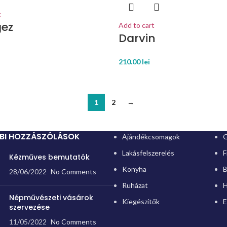
t
gez
Add to cart
Darvin
210.00
lei
1
2
→
BI HOZZÁSZÓLÁSOK
Ajándékcsomagok
G
Lakásfelszerelés
F
Kézműves bemutatók
Konyha
B
28/06/2022
No Comments
Ruházat
H
Népművészeti vásárok
Kiegészítők
E
szervezése
11/05/2022
No Comments