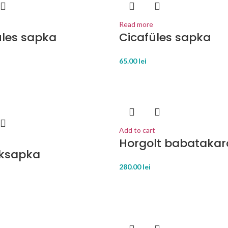
Read more
üles sapka
Cicafüles sapka
65.00
lei
Add to cart
Horgolt babatakar
ksapka
280.00
lei