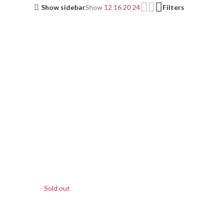
Show sidebar
Show
12
16
20
24
Filters
Sold out