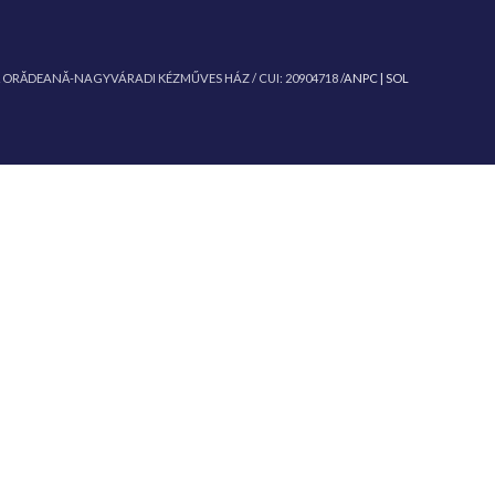
Ă ORĂDEANĂ-NAGYVÁRADI KÉZMŰVES HÁZ / CUI: 20904718 /
ANPC |
SOL