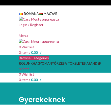
ROMÂNĂ
MAGYAR
Login / Register
Menu
0
Wishlist
0
items
0.00
lei
Browse Categories
RÓLUNK
HAGYOMÁNYŐRZÉS
A TÖKÉLETES AJÁNDÉK
Search
0
Wishlist
0
items
0.00
lei
Gyerekeknek