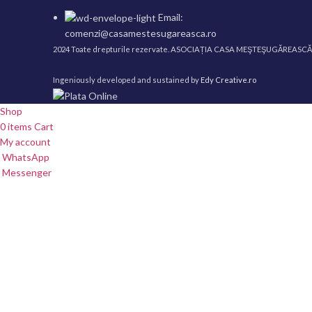
Email:
comenzi@casamestesugareasca.ro
2024 Toate drepturile rezervate. ASOCIAȚIA CASA MEŞTEŞUGĂREASC
Ingeniously developed and sustained by
Edy Creative.ro
Shop
0
items
Cart
My account
WhatsApp
Messenger