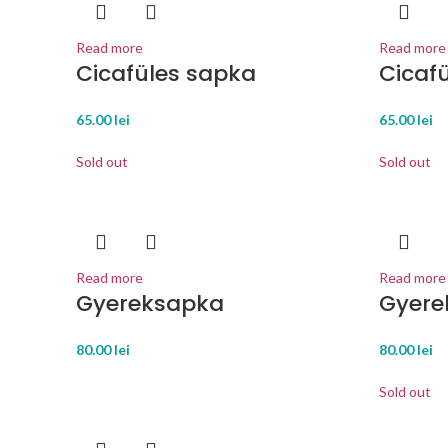
Read more
Read more
Cicafüles sapka
Cicaf
65.00
lei
65.00
lei
Sold out
Sold out
Read more
Read more
Gyereksapka
Gyere
80.00
lei
80.00
lei
Sold out