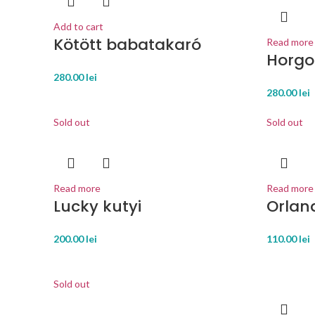
Add to cart
Kötött babatakaró
Read more
Horgo
280.00
lei
280.00
lei
Sold out
Sold out
Read more
Read more
Lucky kutyi
Orlan
200.00
lei
110.00
lei
Sold out