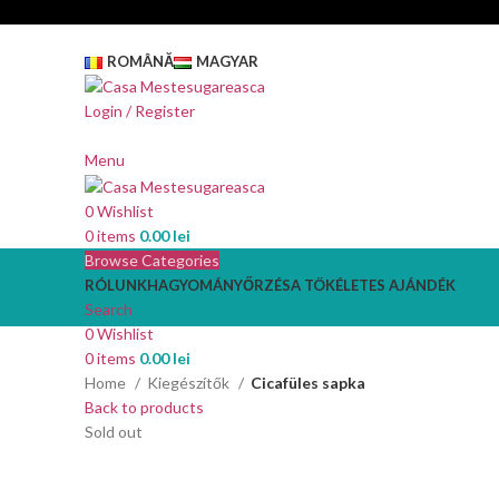
ROMÂNĂ
MAGYAR
Login / Register
Menu
0
Wishlist
0
items
0.00
lei
Browse Categories
RÓLUNK
HAGYOMÁNYŐRZÉS
A TÖKÉLETES AJÁNDÉK
Search
0
Wishlist
0
items
0.00
lei
Home
Kiegészítők
Cicafüles sapka
Back to products
Sold out