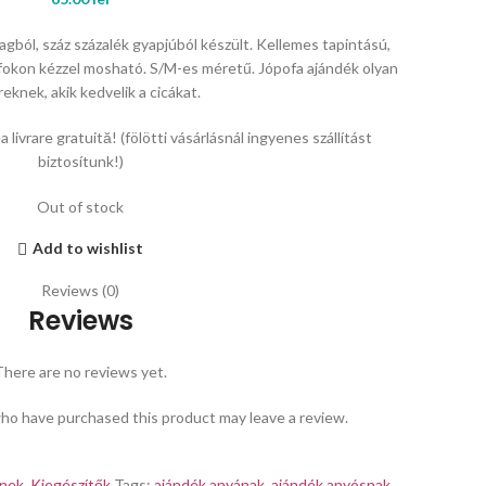
gból, száz százalék gyapjúból készült. Kellemes tapintású,
fokon kézzel mosható. S/M-es méretű. Jópofa ajándék olyan
knek, akik kedvelik a cicákat.
 livrare gratuită! (fölötti vásárlásnál ingyenes szállítást
biztosítunk!)
Out of stock
Add to wishlist
Reviews (0)
Reviews
There are no reviews yet.
ho have purchased this product may leave a review.
nek
,
Kiegészítők
Tags:
ajándék anyának
,
ajándék anyósnak
,