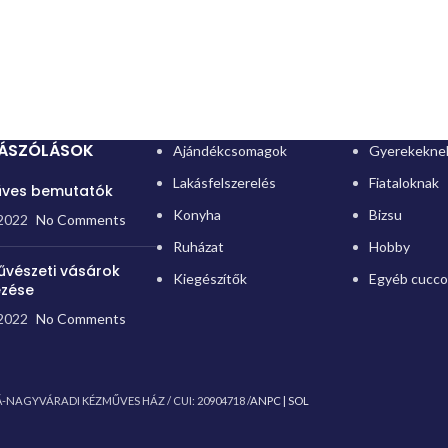
ZÁSZÓLÁSOK
Ajándékcsomagok
Gyerekekne
Lakásfelszerelés
Fiataloknak
ves bemutatók
Konyha
Bizsu
2022
No Comments
Ruházat
Hobby
vészeti vásárok
Kiegészítők
Egyéb cucc
ezése
2022
No Comments
-NAGYVÁRADI KÉZMŰVES HÁZ / CUI: 20904718 /
ANPC |
SOL