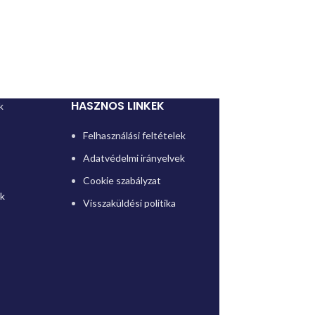
HASZNOS LINKEK
k
Felhasználási feltételek
Adatvédelmi irányelvek
Cookie szabályzat
ok
Visszaküldési politika