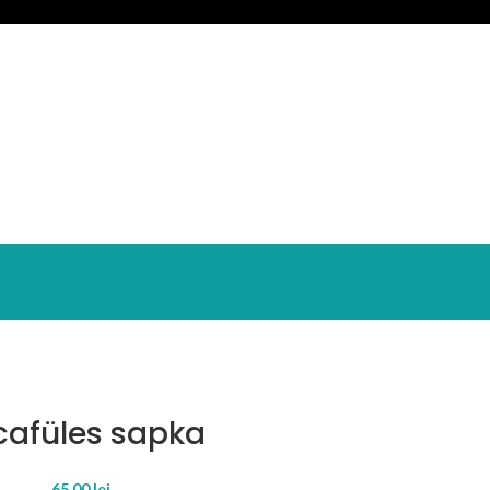
cafüles sapka
65.00
lei