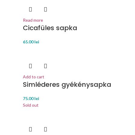
Read more
Cicafüles sapka
65.00
lei
Add to cart
Simléderes gyékénysapka
75.00
lei
Sold out