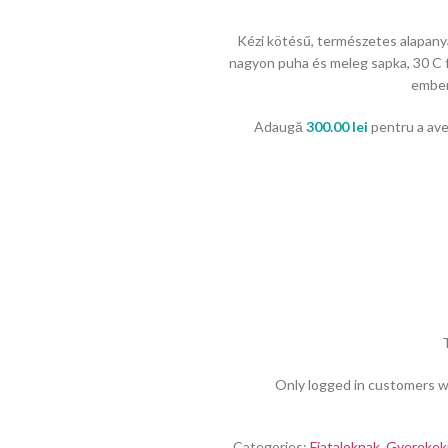
Kézi kötésű, természetes alapanya
nagyon puha és meleg sapka, 30 C 
embere
Adaugă
300.00
lei
pentru a avea
Only logged in customers w
Categories:
Fiataloknak
,
Gyerekek