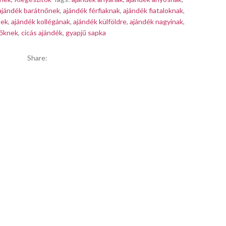
ajándék barátnőnek
,
ajándék férfiaknak
,
ajándék fiataloknak
,
nek
,
ajándék kollégának
,
ajándék külföldre
,
ajándék nagyinak
,
nőknek
,
cicás ajándék
,
gyapjű sapka
Share: