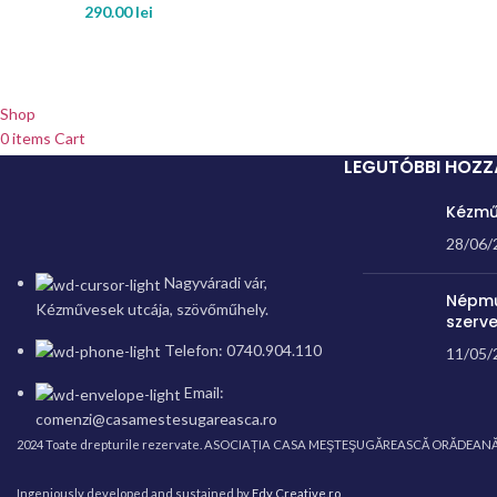
290.00
lei
Shop
0
items
Cart
My account
LEGUTÓBBI HOZ
WhatsApp
Kézmű
Messenger
28/06/
Nagyváradi vár,
Népmű
Kézművesek utcája, szövőműhely.
szerv
Telefon: 0740.904.110
11/05/
Email:
comenzi@casamestesugareasca.ro
2024 Toate drepturile rezervate. ASOCIAȚIA CASA MEŞTEŞUGĂREASCĂ ORĂDEANĂ
Ingeniously developed and sustained by
Edy Creative.ro