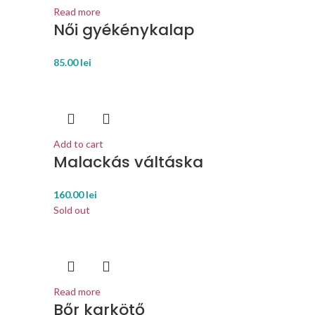
Read more
Női gyékénykalap
85.00
lei
Add to cart
Malackás váltáska
160.00
lei
Sold out
Read more
Bőr karkötő