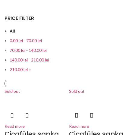
PRICE FILTER
All
0.00
lei
-
70.00
lei
70.00
lei
-
140.00
lei
140.00
lei
-
210.00
lei
210.00
lei
+
Sold out
Sold out
Read more
Read more
Cicafüles sapka
Cicafüles sapka