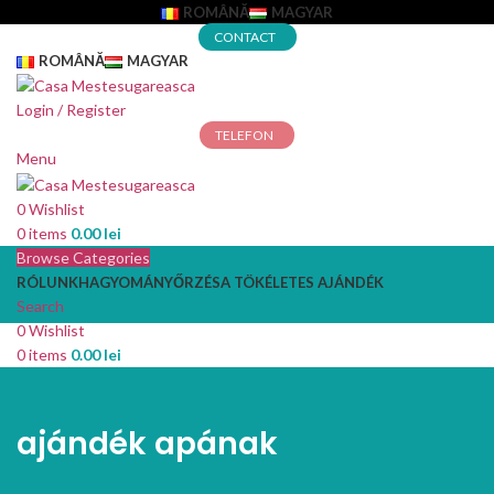
ROMÂNĂ
MAGYAR
CONTACT
ROMÂNĂ
MAGYAR
Login / Register
TELEFON
Menu
0
Wishlist
0
items
0.00
lei
Browse Categories
RÓLUNK
HAGYOMÁNYŐRZÉS
A TÖKÉLETES AJÁNDÉK
Search
0
Wishlist
0
items
0.00
lei
ajándék apának