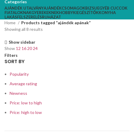
Categories
AJÁNDÉK UTALVÁNY
AJÁNDÉKCSOMAGOK
BIZSU
EGYÉB CUCCOK
FIATALOKNAK
GYEREKEKNEK
HOBBY
KIEGÉSZÍTŐK
KONYHA
LAKÁSFELSZERELÉS
RUHÁZAT
Home
Products tagged “ajándék apának”
Showing all 8 results
Show sidebar
Show
12
16
20
24
Filters
SORT BY
Popularity
Average rating
Newness
Price: low to high
Price: high to low