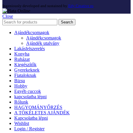
Ingeniously developed and sustained by
Edy Creative.ro
Close
Search
Ajándékcsomagok
Ajándékcsomagok
Ajándék utalvány
Lakásfelszerelés
Konyha
Ruházat
Kiegészítők
Gyerekeknek
Fiataloknak
Bizsu
Hobby
Egyéb cuccok
kapcsolatba lépni
Rólunk
HAGYOMÁNYŐRZÉS
A TÖKÉLETES AJÁNDÉK
Kapcsolatba lépni
Wishlist
Login / Register