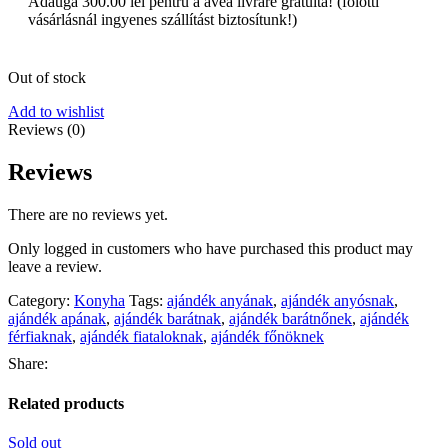
Adaugă
300.00
lei
pentru a avea livrare gratuită! (fölötti
vásárlásnál ingyenes szállítást biztosítunk!)
Out of stock
Add to wishlist
Reviews (0)
Reviews
There are no reviews yet.
Only logged in customers who have purchased this product may
leave a review.
Category:
Konyha
Tags:
ajándék anyának
,
ajándék anyósnak
,
ajándék apának
,
ajándék barátnak
,
ajándék barátnőnek
,
ajándék
férfiaknak
,
ajándék fiataloknak
,
ajándék főnöknek
Share:
Related products
Sold out