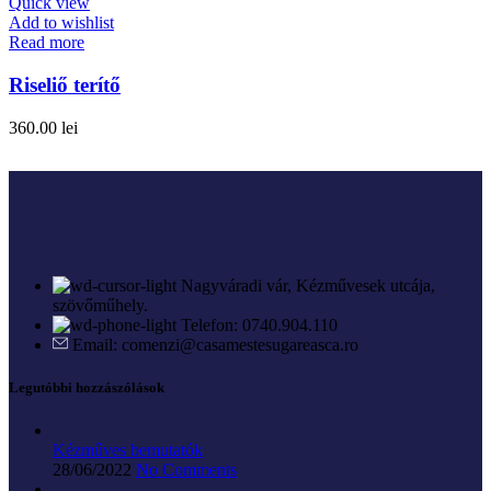
Quick view
Add to wishlist
Read more
Riseliő terítő
360.00
lei
Nagyváradi vár, Kézművesek utcája,
szövőműhely.
Telefon: 0740.904.110
Email: comenzi@casamestesugareasca.ro
Legutóbbi hozzászólások
Kézműves bemutatók
28/06/2022
No Comments