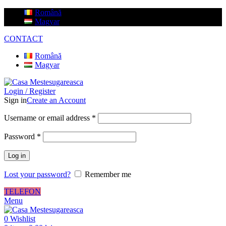
Română
Magyar
CONTACT
Română
Magyar
Login / Register
Sign in
Create an Account
Username or email address
*
Password
*
Log in
Lost your password?
Remember me
TELEFON
Menu
0
Wishlist