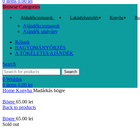
0
items
0.00
lei
Browse Categories
Ajándékcsomagok
Lakásfelszerelés
Konyha
Ru
Ajándékcsomagok
Ajándék utalvány
Rólunk
HAGYOMÁNYŐRZÉS
A TÖKÉLETES AJÁNDÉK
Search
Search
0
Wishlist
0
items
0.00
lei
Home
Konyha
Madárkás bögre
Bögre
65.00
lei
Back to products
Bögre
65.00
lei
Sold out