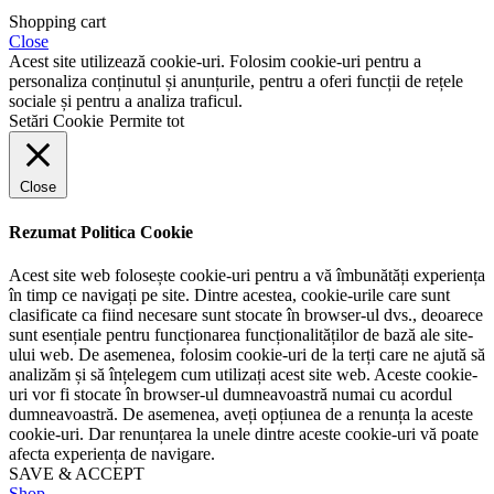
Shopping cart
Close
Acest site utilizează cookie-uri. Folosim cookie-uri pentru a
personaliza conținutul și anunțurile, pentru a oferi funcții de rețele
sociale și pentru a analiza traficul.
Setări Cookie
Permite tot
Close
Rezumat Politica Cookie
Acest site web folosește cookie-uri pentru a vă îmbunătăți experiența
în timp ce navigați pe site. Dintre acestea, cookie-urile care sunt
clasificate ca fiind necesare sunt stocate în browser-ul dvs., deoarece
sunt esențiale pentru funcționarea funcționalităților de bază ale site-
ului web. De asemenea, folosim cookie-uri de la terți care ne ajută să
analizăm și să înțelegem cum utilizați acest site web. Aceste cookie-
uri vor fi stocate în browser-ul dumneavoastră numai cu acordul
dumneavoastră. De asemenea, aveți opțiunea de a renunța la aceste
cookie-uri. Dar renunțarea la unele dintre aceste cookie-uri vă poate
afecta experiența de navigare.
SAVE & ACCEPT
Shop