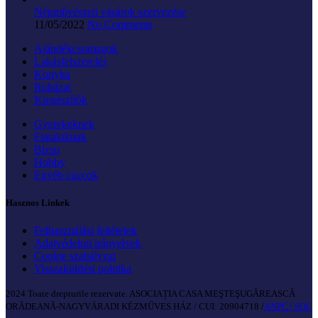
Népművészeti vásárok szervezése
11/05/2022
No Comments
Ajándékcsomagok
Lakásfelszerelés
Konyha
Ruházat
Kiegészítők
Gyerekeknek
Fiataloknak
Bizsu
Hobby
Egyéb cuccok
Hasznos Linkek
Felhasználási feltételek
Adatvédelmi irányelvek
Cookie szabályzat
Visszaküldési politika
2024 Toate drepturile rezervate. ASOCIAȚIA CASA MEŞTEŞUGĂREASCĂ
ORĂDEANĂ-NAGYVÁRADI KÉZMŰVES HÁZ / CUI: 20904718 /
ANPC |
SOL