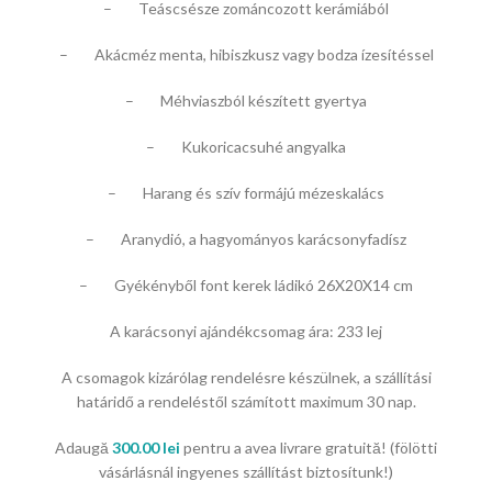
– Teáscsésze zománcozott kerámiából
– Akácméz menta, hibiszkusz vagy bodza ízesítéssel
– Méhviaszból készített gyertya
– Kukoricacsuhé angyalka
– Harang és szív formájú mézeskalács
– Aranydió, a hagyományos karácsonyfadísz
– Gyékényből font kerek ládikó 26X20X14 cm
A karácsonyi ajándékcsomag ára: 233 lej
A csomagok kizárólag rendelésre készülnek, a szállítási
határidő a rendeléstől számított maximum 30 nap.
Adaugă
300.00
lei
pentru a avea livrare gratuită! (fölötti
vásárlásnál ingyenes szállítást biztosítunk!)