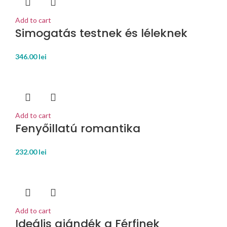
Add to cart
Simogatás testnek és léleknek
346.00
lei
Add to cart
Fenyőillatú romantika
232.00
lei
Add to cart
Ideális ajándék a Férfinek