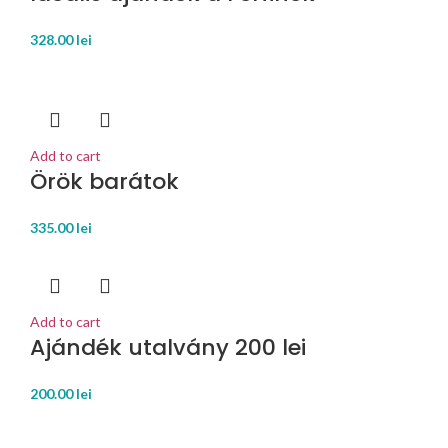
328.00
lei
Add to cart
Örök barátok
335.00
lei
Add to cart
Ajándék utalvány 200 lei
200.00
lei