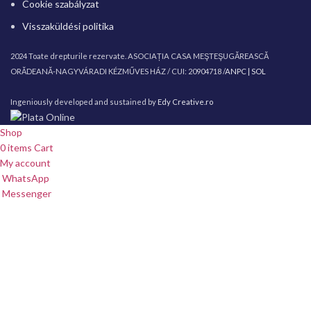
Cookie szabályzat
Visszaküldési politika
2024 Toate drepturile rezervate. ASOCIAȚIA CASA MEŞTEŞUGĂREASCĂ
ORĂDEANĂ-NAGYVÁRADI KÉZMŰVES HÁZ / CUI: 20904718 /
ANPC |
SOL
Ingeniously developed and sustained by
Edy Creative.ro
Shop
0
items
Cart
My account
WhatsApp
Messenger