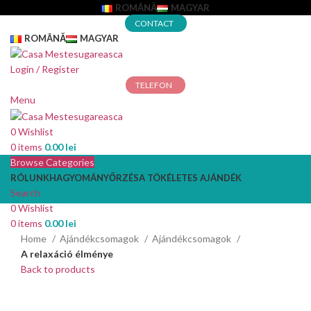
ROMÂNĂ
MAGYAR
CONTACT
ROMÂNĂ
MAGYAR
Login / Register
TELEFON
Menu
0
Wishlist
0
items
0.00
lei
Browse Categories
RÓLUNK
HAGYOMÁNYŐRZÉS
A TÖKÉLETES AJÁNDÉK
Search
0
Wishlist
0
items
0.00
lei
Home
Ajándékcsomagok
Ajándékcsomagok
A relaxáció élménye
Back to products