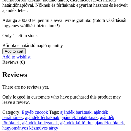
határidőnaplóval. Nőknek és férfiaknak egyaránt hasznos és kedvelt
ajándék lehet.
Adaugă
300.00
lei
pentru a avea livrare gratuită! (fölötti vásárlásnál
ingyenes szállítást biztosítunk!)
Only 1 left in stock
Bőrtokos határidő napló quantity
Add to cart
Add to wishlist
Reviews (0)
Reviews
There are no reviews yet.
Only logged in customers who have purchased this product may
leave a review.
Category:
Egyéb cuccok
Tags:
ajándék barátnak
,
ajándék
barátnőnek
,
ajándék férfiaknak
,
ajándék fiataloknak
,
ajándék
főnöknek
,
ajándék kollégának
,
ajándék külföldre
,
ajándék nőknek
,
hagyományos kézműves tárgy