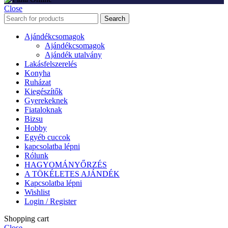
Close
Search
Ajándékcsomagok
Ajándékcsomagok
Ajándék utalvány
Lakásfelszerelés
Konyha
Ruházat
Kiegészítők
Gyerekeknek
Fiataloknak
Bizsu
Hobby
Egyéb cuccok
kapcsolatba lépni
Rólunk
HAGYOMÁNYŐRZÉS
A TÖKÉLETES AJÁNDÉK
Kapcsolatba lépni
Wishlist
Login / Register
Shopping cart
Close