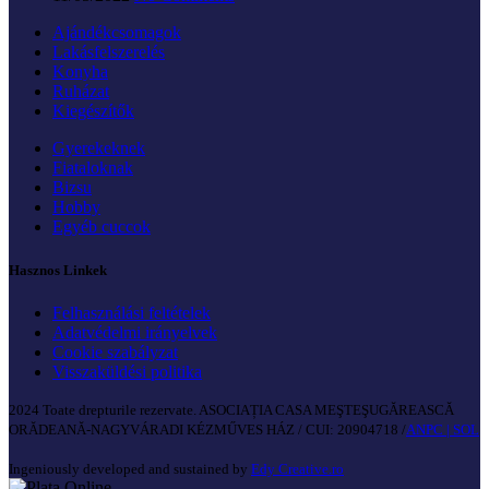
Ajándékcsomagok
Lakásfelszerelés
Konyha
Ruházat
Kiegészítők
Gyerekeknek
Fiataloknak
Bizsu
Hobby
Egyéb cuccok
Hasznos Linkek
Felhasználási feltételek
Adatvédelmi irányelvek
Cookie szabályzat
Visszaküldési politika
2024 Toate drepturile rezervate. ASOCIAȚIA CASA MEŞTEŞUGĂREASCĂ
ORĂDEANĂ-NAGYVÁRADI KÉZMŰVES HÁZ / CUI: 20904718 /
ANPC |
SOL
Ingeniously developed and sustained by
Edy Creative.ro