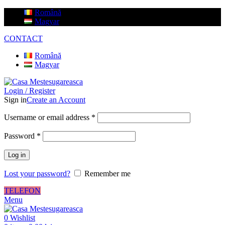
Română
Magyar
CONTACT
Română
Magyar
Login / Register
Sign in
Create an Account
Username or email address
*
Password
*
Log in
Lost your password?
Remember me
TELEFON
Menu
0
Wishlist