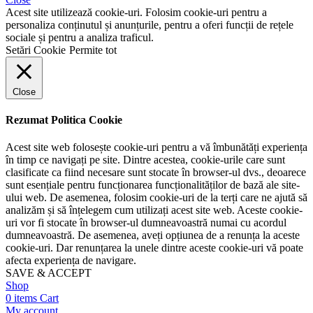
Acest site utilizează cookie-uri. Folosim cookie-uri pentru a
personaliza conținutul și anunțurile, pentru a oferi funcții de rețele
sociale și pentru a analiza traficul.
Setări Cookie
Permite tot
Close
Rezumat Politica Cookie
Acest site web folosește cookie-uri pentru a vă îmbunătăți experiența
în timp ce navigați pe site. Dintre acestea, cookie-urile care sunt
clasificate ca fiind necesare sunt stocate în browser-ul dvs., deoarece
sunt esențiale pentru funcționarea funcționalităților de bază ale site-
ului web. De asemenea, folosim cookie-uri de la terți care ne ajută să
analizăm și să înțelegem cum utilizați acest site web. Aceste cookie-
uri vor fi stocate în browser-ul dumneavoastră numai cu acordul
dumneavoastră. De asemenea, aveți opțiunea de a renunța la aceste
cookie-uri. Dar renunțarea la unele dintre aceste cookie-uri vă poate
afecta experiența de navigare.
SAVE & ACCEPT
Shop
0
items
Cart
My account