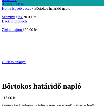
0
items
0.00
lei
Home
Egyéb cuccok
Bőrtokos határidő napló
Szemüvegtok
30.00
lei
Back to products
Zigi a majom
180.00
lei
Click to enlarge
Bőrtokos határidő napló
115.00
lei
Marhabőrből készült, időtálló darab, cserélhető, A5-ös méretű