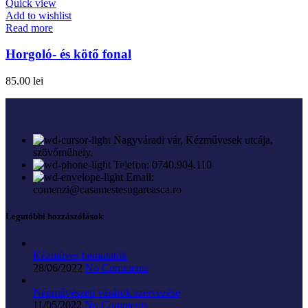
Quick view
Add to wishlist
Read more
Horgoló- és kötő fonal
85.00
lei
Nagyváradi vár, Kézművesek utcája,
szövőműhely.
Telefon: 0740.904.110
Email:
comenzi@casamestesugareasca.ro
Legutóbbi hozzászólások
Kézműves bemutatók
28/06/2022
No Comments
Népművészeti vásárok szervezése
11/05/2022
No Comments