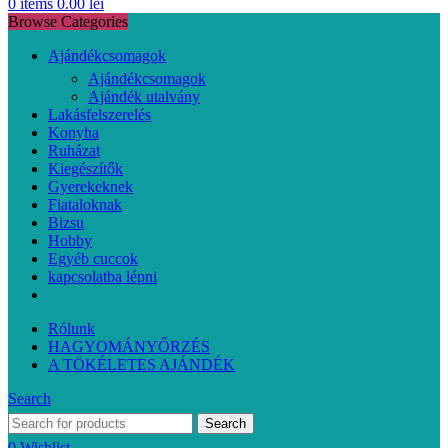
0
items
0.00
lei
Browse Categories
Ajándékcsomagok
Ajándékcsomagok
Ajándék utalvány
Lakásfelszerelés
Konyha
Ruházat
Kiegészítők
Gyerekeknek
Fiataloknak
Bizsu
Hobby
Egyéb cuccok
kapcsolatba lépni
Rólunk
HAGYOMÁNYŐRZÉS
A TÖKÉLETES AJÁNDÉK
Search
Search
0
Wishlist