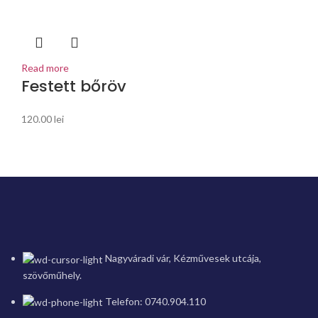
Read more
Festett bőröv
120.00
lei
Nagyváradi vár, Kézművesek utcája,
szövőműhely.
Telefon: 0740.904.110