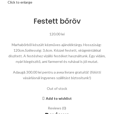
Click to enlarge
Festett bőröv
120.00
lei
Marhabőrből készült kézműves ajándéktárgy. Hosszúság:
120cm.Szélesség: 3,6cm. Kézzel festett, virágmintákkal
díszített. A festéshez vízálló festéket használtunk. Egy vidám,
nyári kiegészítő, ami farmerrel és ruhával is jól mutat.
Adaugă
300.00
lei
pentru a avea livrare gratuită! (fölötti
vásárlásnál ingyenes szállítást biztosítunk!)
Out of stock
Add to wishlist
Reviews (0)