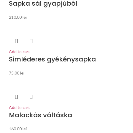
Sapka sál gyapjúból
210.00
lei
Add to cart
Simléderes gyékénysapka
75.00
lei
Add to cart
Malackás váltáska
160.00
lei