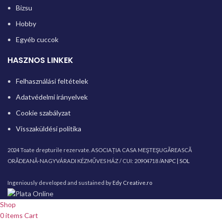
Bizsu
Hobby
Egyéb cuccok
HASZNOS LINKEK
Felhasználási feltételek
Adatvédelmi irányelvek
Cookie szabályzat
Visszaküldési politika
2024 Toate drepturile rezervate. ASOCIAȚIA CASA MEŞTEŞUGĂREASCĂ
ORĂDEANĂ-NAGYVÁRADI KÉZMŰVES HÁZ / CUI: 20904718 /
ANPC |
SOL
Ingeniously developed and sustained by
Edy Creative.ro
Shop
0
items
Cart