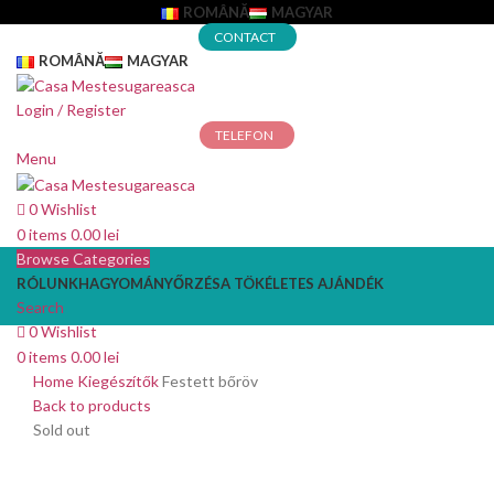
ROMÂNĂ
MAGYAR
CONTACT
ROMÂNĂ
MAGYAR
Login / Register
TELEFON
Menu
0
Wishlist
0
items
0.00
lei
Browse Categories
RÓLUNK
HAGYOMÁNYŐRZÉS
A TÖKÉLETES AJÁNDÉK
Search
0
Wishlist
0
items
0.00
lei
Home
Kiegészítők
Festett bőröv
Back to products
Sold out