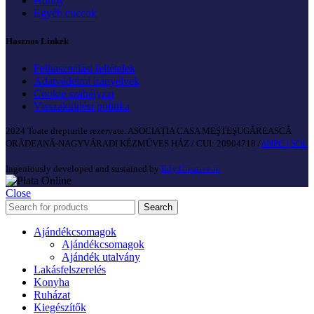
Hobby
Egyéb cuccok
Hasznos Linkek
Felhasználási feltételek
Adatvédelmi irányelvek
Cookie szabályzat
Visszaküldési politika
2024 Toate drepturile rezervate. ASOCIAȚIA CASA MEŞTEŞUGĂREASCĂ
ORĂDEANĂ-NAGYVÁRADI KÉZMŰVES HÁZ / CUI: 20904718 /
ANPC |
SOL
Ingeniously developed and sustained by
Edy Creative.ro
Close
Search
Ajándékcsomagok
Ajándékcsomagok
Ajándék utalvány
Lakásfelszerelés
Konyha
Ruházat
Kiegészítők