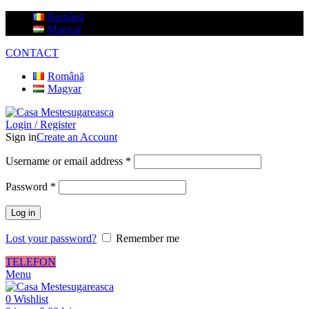
Română
Magyar
CONTACT
Română
Magyar
Login / Register
Sign in
Create an Account
Username or email address
*
Password
*
Log in
Lost your password?
Remember me
TELEFON
Menu
0
Wishlist