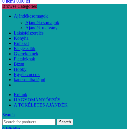
0
items
0.00
lei
Browse Categories
Ajándékcsomagok
Ajándékcsomagok
Ajándék utalvány
Lakásfelszerelés
Konyha
Ruházat
Kiegészítők
Gyerekeknek
Fiataloknak
Bizsu
Hobby
Egyéb cuccok
kapcsolatba lépni
Rólunk
HAGYOMÁNYŐRZÉS
A TÖKÉLETES AJÁNDÉK
Search
Search
0
Wishlist