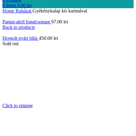
0
items
0.00
lei
Home
Ruházat
Gyékénykalap kis karimával
Pamut-akril fonalcsomag
97.00
lei
Back to products
Horgolt nyári blúz
450.00
lei
Sold out
Click to enlarge