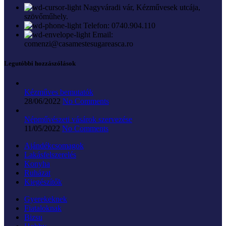
Nagyváradi vár, Kézművesek utcája,
szövőműhely.
Telefon: 0740.904.110
Email:
comenzi@casamestesugareasca.ro
Legutóbbi hozzászólások
Kézműves bemutatók
28/06/2022
No Comments
Népművészeti vásárok szervezése
11/05/2022
No Comments
Ajándékcsomagok
Lakásfelszerelés
Konyha
Ruházat
Kiegészítők
Gyerekeknek
Fiataloknak
Bizsu