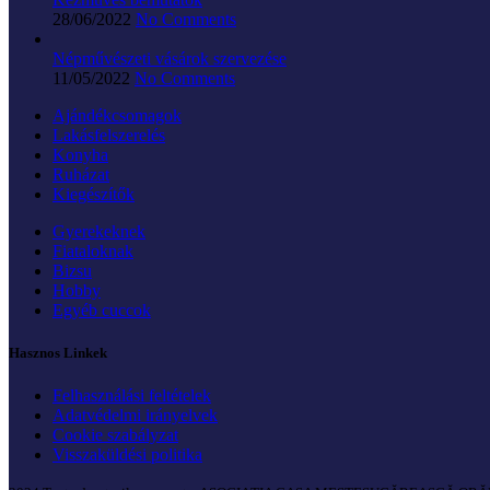
28/06/2022
No Comments
Népművészeti vásárok szervezése
11/05/2022
No Comments
Ajándékcsomagok
Lakásfelszerelés
Konyha
Ruházat
Kiegészítők
Gyerekeknek
Fiataloknak
Bizsu
Hobby
Egyéb cuccok
Hasznos Linkek
Felhasználási feltételek
Adatvédelmi irányelvek
Cookie szabályzat
Visszaküldési politika