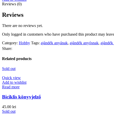
Reviews (0)
Reviews
There are no reviews yet.
Only logged in customers who have purchased this product may leave
Category:
Hobby
Tags:
ajándék anyának
,
ajándék anyósnak
,
ajándék
Share:
Related products
Sold out
Quick view
Add to wishlist
Read more
Biciklis könyvjelző
45.00
lei
Sold out