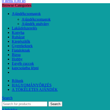
0
items
0.00
lei
Browse Categories
Ajándékcsomagok
Ajándékcsomagok
Ajándék utalvány
Lakásfelszerelés
Konyha
Ruházat
Kiegészítők
Gyerekeknek
Fiataloknak
Bizsu
Hobby
Egyéb cuccok
kapcsolatba lépni
Rólunk
HAGYOMÁNYŐRZÉS
A TÖKÉLETES AJÁNDÉK
Search
Search
0
Wishlist