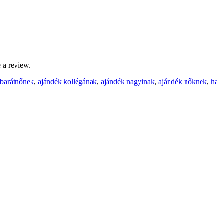
 a review.
 barátnőnek
,
ajándék kollégának
,
ajándék nagyinak
,
ajándék nőknek
,
h