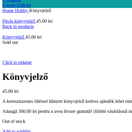
0
items
0.00
lei
Home
Hobby
Könyvjelző
Pávás könyvjelző
45.00
lei
Back to products
Könyvjelző
45.00
lei
Sold out
Click to enlarge
Könyvjelző
45.00
lei
A keresztszemes öltéssel hímzett könyvjelző kedves ajándék lehet mi
Adaugă
300.00
lei
pentru a avea livrare gratuită! (fölötti vásárlásnál i
Out of stock
Add to wishlist