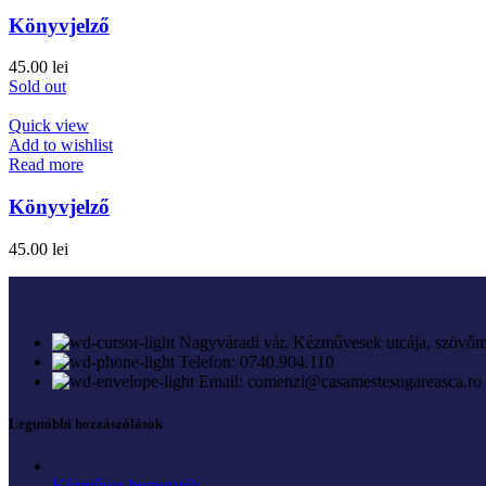
Könyvjelző
45.00
lei
Sold out
Quick view
Add to wishlist
Read more
Könyvjelző
45.00
lei
Nagyváradi vár, Kézművesek utcája, szövőm
Telefon: 0740.904.110
Email: comenzi@casamestesugareasca.ro
Legutóbbi hozzászólások
Kézműves bemutatók