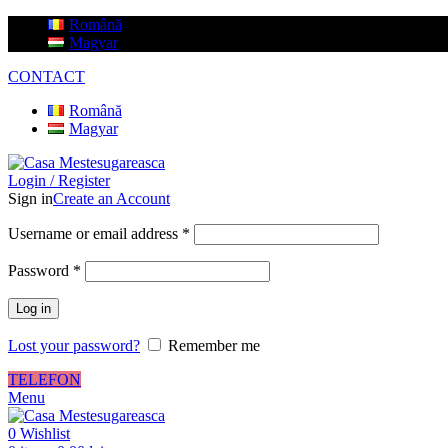
Română
Magyar
CONTACT
Română
Magyar
Login / Register
Sign in
Create an Account
Username or email address
*
Password
*
Log in
Lost your password?
Remember me
TELEFON
Menu
0
Wishlist