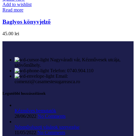
Add to wishlist
Read more
Baglyos könyvjelző
45.00
lei
Nagyváradi vár, Kézművesek utcája,
szövőműhely.
Telefon: 0740.904.110
Email:
comenzi@casamestesugareasca.ro
Legutóbbi hozzászólások
Kézműves bemutatók
28/06/2022
No Comments
Népművészeti vásárok szervezése
11/05/2022
No Comments