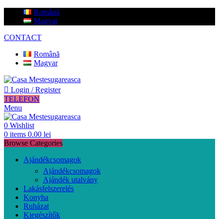
Română
Magyar
CONTACT
Română
Magyar
Login / Register
TELEFON
Menu
0
Wishlist
0
items
0.00
lei
Browse Categories
Ajándékcsomagok
Ajándékcsomagok
Ajándék utalvány
Lakásfelszerelés
Konyha
Ruházat
Kiegészítők