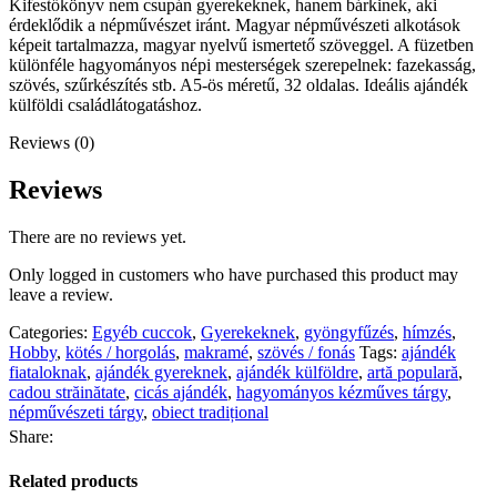
Kifestőkönyv nem csupán gyerekeknek, hanem bárkinek, aki
érdeklődik a népművészet iránt. Magyar népművészeti alkotások
képeit tartalmazza, magyar nyelvű ismertető szöveggel. A füzetben
különféle hagyományos népi mesterségek szerepelnek: fazekasság,
szövés, szűrkészítés stb. A5-ös méretű, 32 oldalas. Ideális ajándék
külföldi családlátogatáshoz.
Reviews (0)
Reviews
There are no reviews yet.
Only logged in customers who have purchased this product may
leave a review.
Categories:
Egyéb cuccok
,
Gyerekeknek
,
gyöngyfűzés
,
hímzés
,
Hobby
,
kötés / horgolás
,
makramé
,
szövés / fonás
Tags:
ajándék
fiataloknak
,
ajándék gyereknek
,
ajándék külföldre
,
artă populară
,
cadou străinătate
,
cicás ajándék
,
hagyományos kézműves tárgy
,
népművészeti tárgy
,
obiect tradițional
Share:
Related products