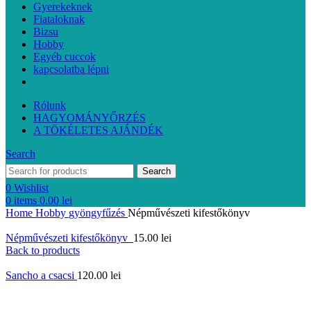
Gyerekeknek
Fiataloknak
Bizsu
Hobby
Egyéb cuccok
kapcsolatba lépni
Rólunk
HAGYOMÁNYŐRZÉS
A TÖKÉLETES AJÁNDÉK
Search
Search
0
Wishlist
0
items
0.00
lei
Home
Hobby
gyöngyfűzés
Népművészeti kifestőkönyv
Népművészeti kifestőkönyv
15.00
lei
Back to products
Sancho a csacsi
120.00
lei