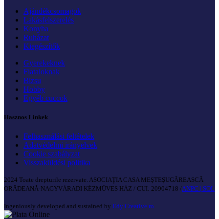
Ajándékcsomagok
Lakásfelszerelés
Konyha
Ruházat
Kiegészítők
Gyerekeknek
Fiataloknak
Bizsu
Hobby
Egyéb cuccok
Hasznos Linkek
Felhasználási feltételek
Adatvédelmi irányelvek
Cookie szabályzat
Visszaküldési politika
2024 Toate drepturile rezervate. ASOCIAȚIA CASA MEŞTEŞUGĂREASCĂ
ORĂDEANĂ-NAGYVÁRADI KÉZMŰVES HÁZ / CUI: 20904718 /
ANPC |
SOL
Ingeniously developed and sustained by
Edy Creative.ro