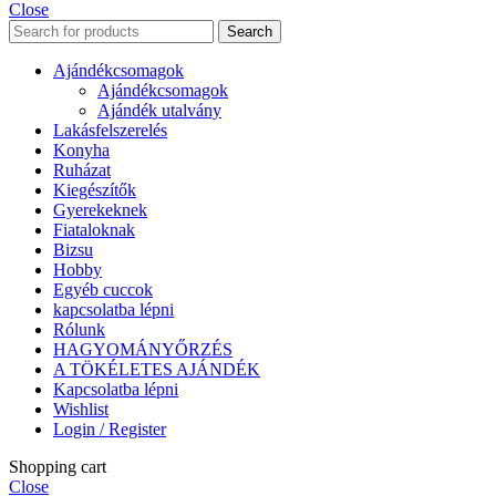
Close
Search
Ajándékcsomagok
Ajándékcsomagok
Ajándék utalvány
Lakásfelszerelés
Konyha
Ruházat
Kiegészítők
Gyerekeknek
Fiataloknak
Bizsu
Hobby
Egyéb cuccok
kapcsolatba lépni
Rólunk
HAGYOMÁNYŐRZÉS
A TÖKÉLETES AJÁNDÉK
Kapcsolatba lépni
Wishlist
Login / Register
Shopping cart
Close