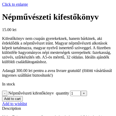
Click to enlarge
Népművészeti kifestőkönyv
15.00
lei
Kifestőkönyv nem csupán gyerekeknek, hanem bárkinek, aki
érdeklődik a népművészet iránt. Magyar népművészeti alkotások
képeit tartalmazza, magyar nyelvű ismertető szöveggel. A füzetben
különféle hagyományos népi mesterségek szerepelnek: fazekasság,
szövés, szűrkészítés stb. A5-ös méretű, 32 oldalas. Ideális ajándék
külföldi családlátogatáshoz.
Adaugă
300.00
lei
pentru a avea livrare gratuită! (fölötti vásárlásnál
ingyenes szállítást biztosítunk!)
In stock
Népművészeti kifestőkönyv quantity
Add to cart
Add to wishlist
Description