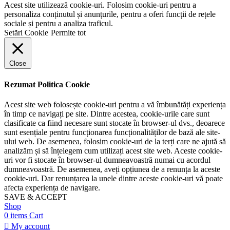
Acest site utilizează cookie-uri. Folosim cookie-uri pentru a
personaliza conținutul și anunțurile, pentru a oferi funcții de rețele
sociale și pentru a analiza traficul.
Setări Cookie
Permite tot
Close
Rezumat Politica Cookie
Acest site web folosește cookie-uri pentru a vă îmbunătăți experiența
în timp ce navigați pe site. Dintre acestea, cookie-urile care sunt
clasificate ca fiind necesare sunt stocate în browser-ul dvs., deoarece
sunt esențiale pentru funcționarea funcționalităților de bază ale site-
ului web. De asemenea, folosim cookie-uri de la terți care ne ajută să
analizăm și să înțelegem cum utilizați acest site web. Aceste cookie-
uri vor fi stocate în browser-ul dumneavoastră numai cu acordul
dumneavoastră. De asemenea, aveți opțiunea de a renunța la aceste
cookie-uri. Dar renunțarea la unele dintre aceste cookie-uri vă poate
afecta experiența de navigare.
SAVE & ACCEPT
Shop
0
items
Cart
My account