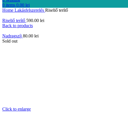
0
items
0.00
lei
Home
Lakásfelszerelés
Riseliő terítő
Riseliő terítő
590.00
lei
Back to products
Nadragszíj
80.00
lei
Sold out
Click to enlarge