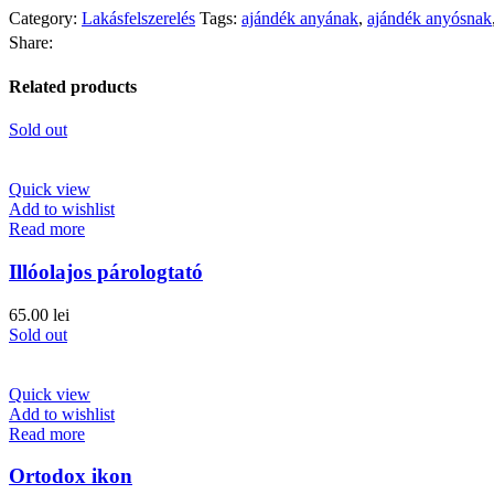
Category:
Lakásfelszerelés
Tags:
ajándék anyának
,
ajándék anyósnak
Share:
Related products
Sold out
Quick view
Add to wishlist
Read more
Illóolajos párologtató
65.00
lei
Sold out
Quick view
Add to wishlist
Read more
Ortodox ikon