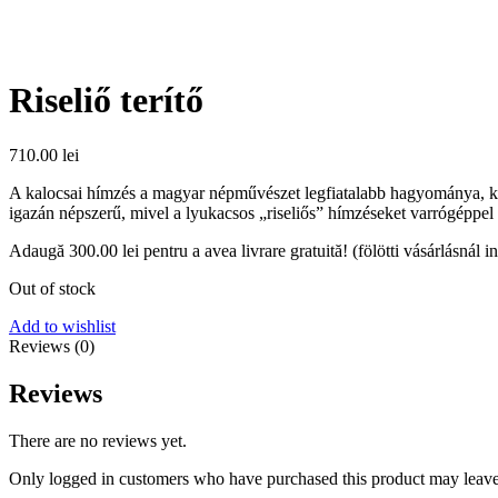
Riseliő terítő
710.00
lei
A kalocsai hímzés a magyar népművészet legfiatalabb hagyománya, keve
igazán népszerű, mivel a lyukacsos „riseliős” hímzéseket varrógéppel 
Adaugă
300.00
lei
pentru a avea livrare gratuită! (fölötti vásárlásnál i
Out of stock
Add to wishlist
Reviews (0)
Reviews
There are no reviews yet.
Only logged in customers who have purchased this product may leave