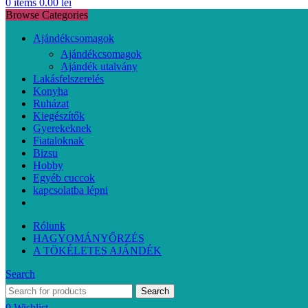
0
items
0.00
lei
Browse Categories
Ajándékcsomagok
Ajándékcsomagok
Ajándék utalvány
Lakásfelszerelés
Konyha
Ruházat
Kiegészítők
Gyerekeknek
Fiataloknak
Bizsu
Hobby
Egyéb cuccok
kapcsolatba lépni
Rólunk
HAGYOMÁNYŐRZÉS
A TÖKÉLETES AJÁNDÉK
Search
Search
0
Wishlist