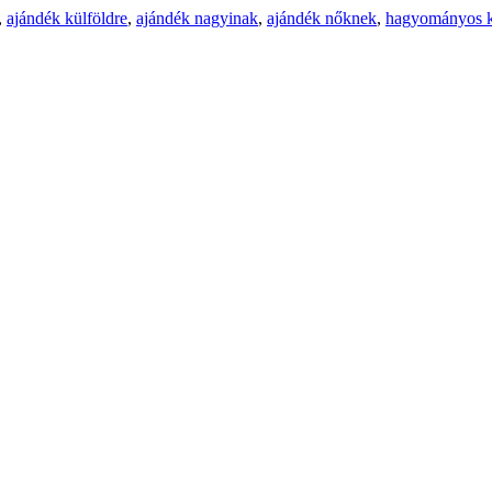
,
ajándék külföldre
,
ajándék nagyinak
,
ajándék nőknek
,
hagyományos k