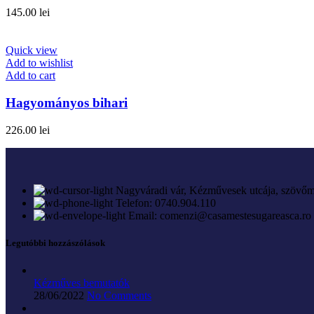
145.00
lei
Quick view
Add to wishlist
Add to cart
Hagyományos bihari
226.00
lei
Nagyváradi vár, Kézművesek utcája, szövőm
Telefon: 0740.904.110
Email: comenzi@casamestesugareasca.ro
Legutóbbi hozzászólások
Kézműves bemutatók
28/06/2022
No Comments