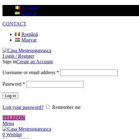
Română
Magyar
CONTACT
Română
Magyar
Login / Register
Sign in
Create an Account
Username or email address
*
Password
*
Log in
Lost your password?
Remember me
TELEFON
Menu
0
Wishlist