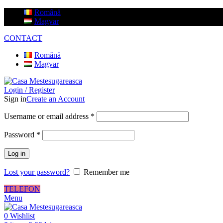
Română
Magyar
CONTACT
Română
Magyar
Login / Register
Sign in
Create an Account
Username or email address
*
Password
*
Log in
Lost your password?
Remember me
TELEFON
Menu
0
Wishlist