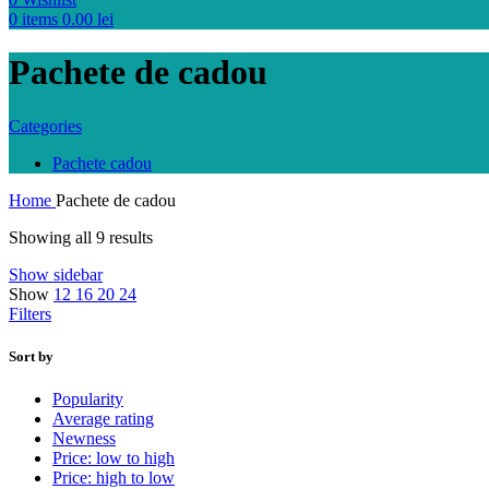
0
items
0.00
lei
Pachete de cadou
Categories
Pachete cadou
Home
Pachete de cadou
Showing all 9 results
Show sidebar
Show
12
16
20
24
Filters
Sort by
Popularity
Average rating
Newness
Price: low to high
Price: high to low