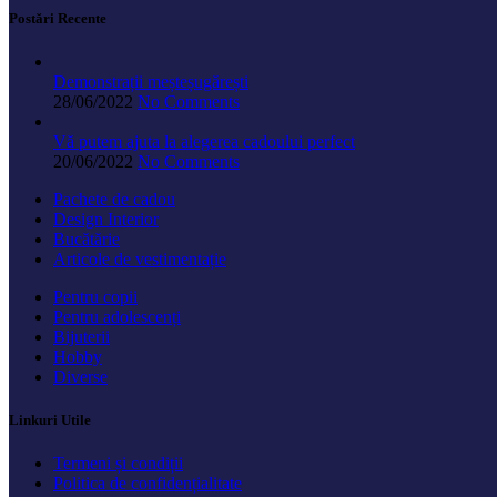
Postări Recente
Demonstrații meșteșugărești
28/06/2022
No Comments
Vă putem ajuta la alegerea cadoului perfect
20/06/2022
No Comments
Pachete de cadou
Design Interior
Bucătărie
Articole de vestimentație
Pentru copii
Pentru adolescenți
Bijuterii
Hobby
Diverse
Linkuri Utile
Termeni și condiții
Politica de confidențialitate