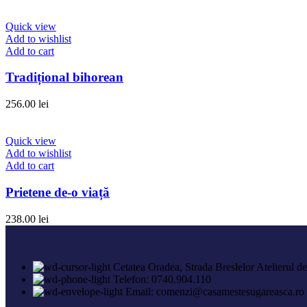
Quick view
Add to wishlist
Add to cart
Tradițional bihorean
256.00
lei
Quick view
Add to wishlist
Add to cart
Prietene de-o viață
238.00
lei
Cetatea Oradea, Strada Breslelor Atelierul d
Telefon: 0740.904.110
Email: comenzi@casamestesugareasca.ro