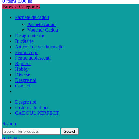
0
items
0.00
lei
Browse Categories
Pachete de cadou
Pachete cadou
Voucher Cadou
Design Interior
Bucătărie
Articole de vestimentație
Pentru copii
Pentru adolescenți
Bijuterii
Hobby
Diverse
Despre noi
Contact
Despre noi
Păstrarea tradiției
CADOUL PERFECT
Search
Search
0
Wishlist