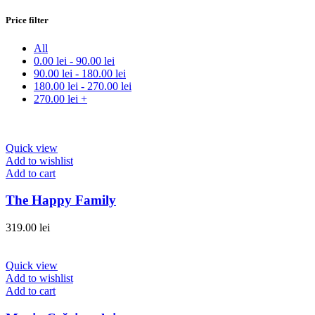
Price filter
All
0.00
lei
-
90.00
lei
90.00
lei
-
180.00
lei
180.00
lei
-
270.00
lei
270.00
lei
+
Quick view
Add to wishlist
Add to cart
The Happy Family
319.00
lei
Quick view
Add to wishlist
Add to cart