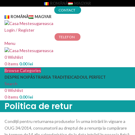
ROMÂNĂ
MAGYAR
CONTACT
ROMÂNĂ
MAGYAR
Login / Register
TELEFON
Menu
0
Wishlist
0
items
0.00
lei
Browse Categories
DESPRE NOI
PĂSTRAREA TRADIȚIEI
CADOUL PERFECT
Search
0
Wishlist
0
items
0.00
lei
Politica de retur
Condiții pentru returnarea produselor În urma intrării în vigoare a
OUG 34/2014, consumatorii au dreptul de a renunța la cumpărare
în termen de14 zile calendaristice de la data intrării în posesia fizică