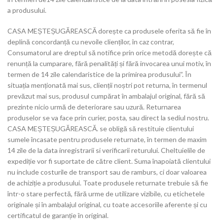
a produsului.
CASA MEȘTEȘUGĂREASCĂ dorește ca produsele oferita să fie în
deplină concordanță cu nevoile clienților, în caz contrar,
Consumatorul are dreptul să notifice prin orice metodă dorește că
renunță la cumparare, fără penalități și fără invocarea unui motiv, în
termen de 14 zile calendaristice de la primirea produsului”. În
situația menționată mai sus, clienții noștri pot returna, în termenul
prevăzut mai sus, produsul cumpărat în ambalajul original, fără să
prezinte nicio urmă de deteriorare sau uzură. Returnarea
produselor se va face prin curier, posta, sau direct la sediul nostru.
CASA MEȘTEȘUGĂREASCĂ. se obligă să restituie clientului
sumele încasate pentru produsele returnate, în termen de maxim
14 zile de la data inregistrarii si verificarii returului. Cheltuielile de
expediție vor fi suportate de către client. Suma înapoiată clientului
nu include costurile de transport sau de ramburs, ci doar valoarea
de achiziție a produsului. Toate produsele returnate trebuie să fie
într-o stare perfectă, fără urme de utilizare vizibile, cu etichetele
originale și în ambalajul original, cu toate accesoriile aferente și cu
certificatul de garanție în original.