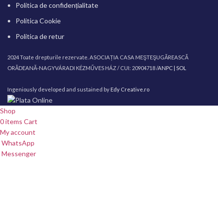
Politica de confidențialitate
Politica Cookie
Politica de retur
2024 Toate drepturile rezervate. ASOCIAȚIA CASA MEŞTEŞUGĂREASCĂ
ORĂDEANĂ-NAGYVÁRADI KÉZMŰVES HÁZ / CUI: 20904718 /
ANPC |
SOL
Ingeniously developed and sustained by
Edy Creative.ro
Shop
0
items
Cart
My account
WhatsApp
Messenger