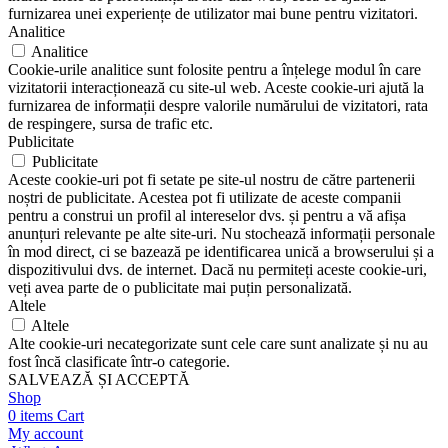
furnizarea unei experiențe de utilizator mai bune pentru vizitatori.
Analitice
Analitice
Cookie-urile analitice sunt folosite pentru a înțelege modul în care
vizitatorii interacționează cu site-ul web. Aceste cookie-uri ajută la
furnizarea de informații despre valorile numărului de vizitatori, rata
de respingere, sursa de trafic etc.
Publicitate
Publicitate
Aceste cookie-uri pot fi setate pe site-ul nostru de către partenerii
noștri de publicitate. Acestea pot fi utilizate de aceste companii
pentru a construi un profil al intereselor dvs. și pentru a vă afișa
anunțuri relevante pe alte site-uri. Nu stochează informații personale
în mod direct, ci se bazează pe identificarea unică a browserului și a
dispozitivului dvs. de internet. Dacă nu permiteți aceste cookie-uri,
veți avea parte de o publicitate mai puțin personalizată.
Altele
Altele
Alte cookie-uri necategorizate sunt cele care sunt analizate și nu au
fost încă clasificate într-o categorie.
SALVEAZĂ ȘI ACCEPTĂ
Shop
0
items
Cart
My account