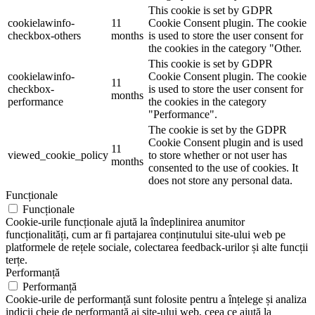
This cookie is set by GDPR
cookielawinfo-
11
Cookie Consent plugin. The cookie
checkbox-others
months
is used to store the user consent for
the cookies in the category "Other.
This cookie is set by GDPR
cookielawinfo-
Cookie Consent plugin. The cookie
11
checkbox-
is used to store the user consent for
months
performance
the cookies in the category
"Performance".
The cookie is set by the GDPR
Cookie Consent plugin and is used
11
viewed_cookie_policy
to store whether or not user has
months
consented to the use of cookies. It
does not store any personal data.
Funcționale
Funcționale
Cookie-urile funcționale ajută la îndeplinirea anumitor
funcționalități, cum ar fi partajarea conținutului site-ului web pe
platformele de rețele sociale, colectarea feedback-urilor și alte funcții
terțe.
Performanță
Performanță
Cookie-urile de performanță sunt folosite pentru a înțelege și analiza
indicii cheie de performanță ai site-ului web, ceea ce ajută la