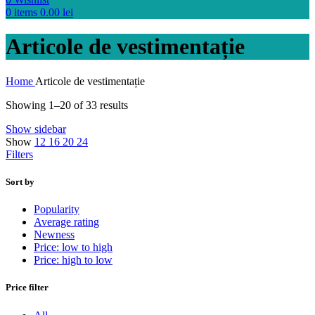
0
items
0.00
lei
Articole de vestimentație
Home
Articole de vestimentație
Showing 1–20 of 33 results
Show sidebar
Show
12
16
20
24
Filters
Sort by
Popularity
Average rating
Newness
Price: low to high
Price: high to low
Price filter