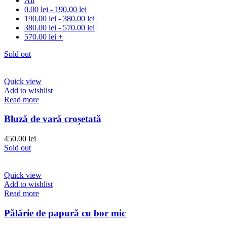
All
0.00
lei
-
190.00
lei
190.00
lei
-
380.00
lei
380.00
lei
-
570.00
lei
570.00
lei
+
Sold out
Quick view
Add to wishlist
Read more
Bluză de vară croșetată
450.00
lei
Sold out
Quick view
Add to wishlist
Read more
Pălărie de papură cu bor mic