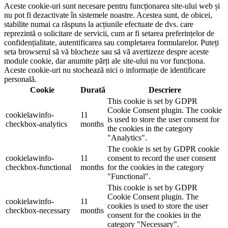
Aceste cookie-uri sunt necesare pentru funcționarea site-ului web și
nu pot fi dezactivate în sistemele noastre. Acestea sunt, de obicei,
stabilite numai ca răspuns la acțiunile efectuate de dvs. care
reprezintă o solicitare de servicii, cum ar fi setarea preferințelor de
confidențialitate, autentificarea sau completarea formularelor. Puteți
seta browserul să vă blocheze sau să vă avertizeze despre aceste
module cookie, dar anumite părți ale site-ului nu vor funcționa.
Aceste cookie-uri nu stochează nici o informație de identificare
personală.
Cookie
Durată
Descriere
This cookie is set by GDPR
Cookie Consent plugin. The cookie
cookielawinfo-
11
is used to store the user consent for
checkbox-analytics
months
the cookies in the category
"Analytics".
The cookie is set by GDPR cookie
cookielawinfo-
11
consent to record the user consent
checkbox-functional
months
for the cookies in the category
"Functional".
This cookie is set by GDPR
Cookie Consent plugin. The
cookielawinfo-
11
cookies is used to store the user
checkbox-necessary
months
consent for the cookies in the
category "Necessary".