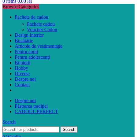
0
items
0.00
lei
Browse Categories
Pachete de cadou
Pachete cadou
Voucher Cadou
Design Interior
Bucătărie
Articole de vestimentație
Pentru copii
Pentru adolescenți
Bijuterii
Hobby
Diverse
Despre noi
Contact
Despre noi
Păstrarea tradiției
CADOUL PERFECT
Search
Search
0
Wishlist