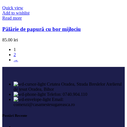
Quick view
Add to wishlist
Read more
Pălărie de papură cu bor mijlociu
85.00
lei
1
2
→
Cetatea Oradea, Strada Breslelor Atelierul
de țesut Oradea, Bihor
Telefon: 0740.904.110
Email:
comenzi@casamestesugareasca.ro
Postări Recente