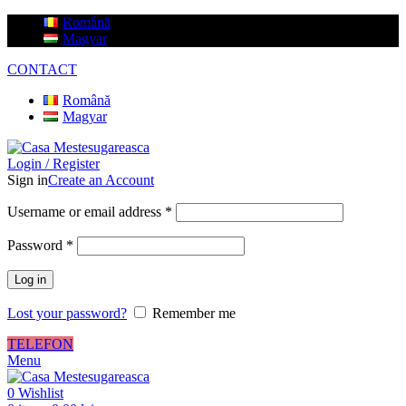
Română
Magyar
CONTACT
Română
Magyar
Login / Register
Sign in
Create an Account
Username or email address
*
Password
*
Log in
Lost your password?
Remember me
TELEFON
Menu
0
Wishlist