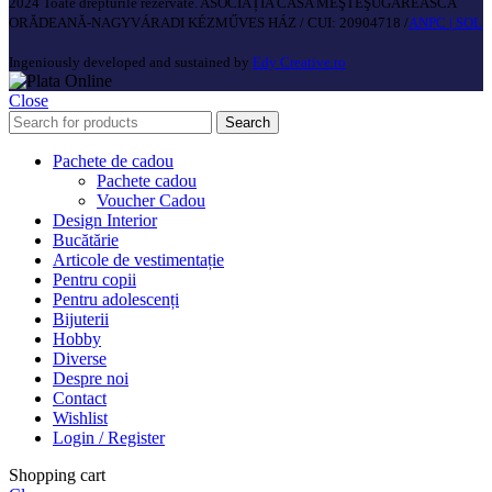
2024 Toate drepturile rezervate. ASOCIAȚIA CASA MEŞTEŞUGĂREASCĂ
ORĂDEANĂ-NAGYVÁRADI KÉZMŰVES HÁZ / CUI: 20904718 /
ANPC |
SOL
Ingeniously developed and sustained by
Edy Creative.ro
Close
Search
Pachete de cadou
Pachete cadou
Voucher Cadou
Design Interior
Bucătărie
Articole de vestimentație
Pentru copii
Pentru adolescenți
Bijuterii
Hobby
Diverse
Despre noi
Contact
Wishlist
Login / Register
Shopping cart