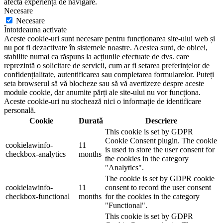
afecta experiența de navigare.
Necesare
Necesare
Întotdeauna activate
Aceste cookie-uri sunt necesare pentru funcționarea site-ului web și
nu pot fi dezactivate în sistemele noastre. Acestea sunt, de obicei,
stabilite numai ca răspuns la acțiunile efectuate de dvs. care
reprezintă o solicitare de servicii, cum ar fi setarea preferințelor de
confidențialitate, autentificarea sau completarea formularelor. Puteți
seta browserul să vă blocheze sau să vă avertizeze despre aceste
module cookie, dar anumite părți ale site-ului nu vor funcționa.
Aceste cookie-uri nu stochează nici o informație de identificare
personală.
Cookie
Durată
Descriere
This cookie is set by GDPR
Cookie Consent plugin. The cookie
cookielawinfo-
11
is used to store the user consent for
checkbox-analytics
months
the cookies in the category
"Analytics".
The cookie is set by GDPR cookie
cookielawinfo-
11
consent to record the user consent
checkbox-functional
months
for the cookies in the category
"Functional".
This cookie is set by GDPR