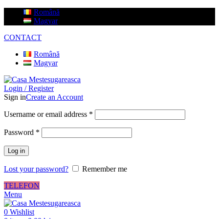
Română
Magyar
CONTACT
Română
Magyar
Login / Register
Sign in
Create an Account
Username or email address
*
Password
*
Log in
Lost your password?
Remember me
TELEFON
Menu
0
Wishlist