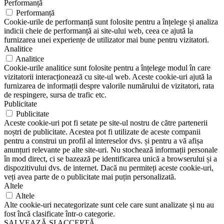
Performanță
Performanță
Cookie-urile de performanță sunt folosite pentru a înțelege și analiza
indicii cheie de performanță ai site-ului web, ceea ce ajută la
furnizarea unei experiențe de utilizator mai bune pentru vizitatori.
Analitice
Analitice
Cookie-urile analitice sunt folosite pentru a înțelege modul în care
vizitatorii interacționează cu site-ul web. Aceste cookie-uri ajută la
furnizarea de informații despre valorile numărului de vizitatori, rata
de respingere, sursa de trafic etc.
Publicitate
Publicitate
Aceste cookie-uri pot fi setate pe site-ul nostru de către partenerii
noștri de publicitate. Acestea pot fi utilizate de aceste companii
pentru a construi un profil al intereselor dvs. și pentru a vă afișa
anunțuri relevante pe alte site-uri. Nu stochează informații personale
în mod direct, ci se bazează pe identificarea unică a browserului și a
dispozitivului dvs. de internet. Dacă nu permiteți aceste cookie-uri,
veți avea parte de o publicitate mai puțin personalizată.
Altele
Altele
Alte cookie-uri necategorizate sunt cele care sunt analizate și nu au
fost încă clasificate într-o categorie.
SALVEAZĂ ȘI ACCEPTĂ