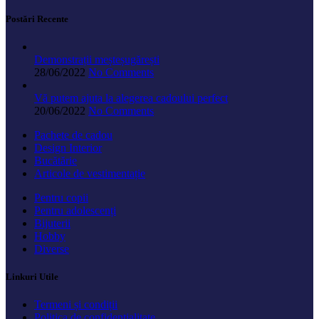
Postări Recente
Demonstrații meșteșugărești
28/06/2022
No Comments
Vă putem ajuta la alegerea cadoului perfect
20/06/2022
No Comments
Pachete de cadou
Design Interior
Bucătărie
Articole de vestimentație
Pentru copii
Pentru adolescenți
Bijuterii
Hobby
Diverse
Linkuri Utile
Termeni și condiții
Politica de confidențialitate