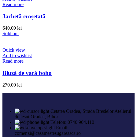
Read more
Jachetă croșetată
640.00
lei
Sold out
Quick view
Add to wishlist
Read more
Bluză de vară boho
270.00
lei
Cetatea Oradea, Strada Breslelor Atelierul
de țesut Oradea, Bihor
Telefon: 0740.904.110
Email:
comenzi@casamestesugareasca.ro