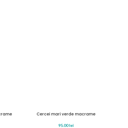
acrame
Cercei mari verde macrame
SOLD OUT
READ MORE
95.00
lei