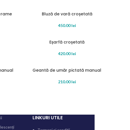
acrame
Bluză de vară croșetată
SOLD OUT
READ MORE
450.00
lei
Eșarfă croșetată
ADD TO CART
420.00
lei
manual
Geantă de umăr pictată manual
SOLD OUT
READ MORE
210.00
lei
LINKURI UTILE
ii
lescenți
Termeni și condiții