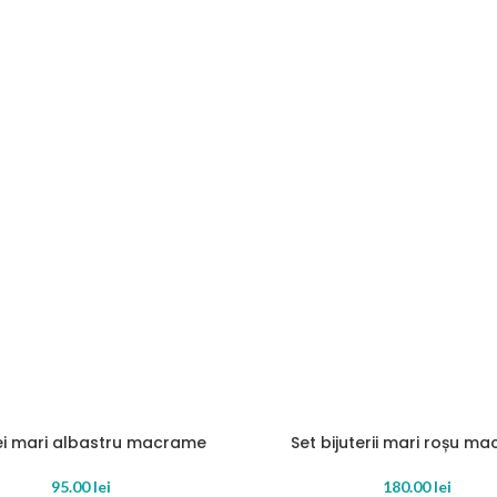
i mari albastru macrame
Set bijuterii mari roșu m
T
SOLD OUT
E
READ MORE
95.00
lei
180.00
lei