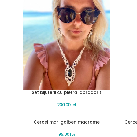
Set bijuterii cu pietră labradorit
READ MORE
230.00
lei
Cercei mari galben macrame
Cerce
SOLD OUT
SOLD OU
READ MORE
READ MOR
95.00
lei