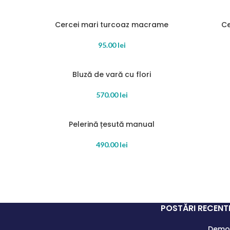
Cercei mari turcoaz macrame
C
SOLD OUT
SOLD OU
READ MORE
READ MOR
95.00
lei
Bluză de vară cu flori
SOLD OUT
READ MORE
ADD TO C
570.00
lei
Pelerină țesută manual
SOLD OUT
SOLD OU
READ MORE
READ MOR
490.00
lei
POSTĂRI RECENT
Demon