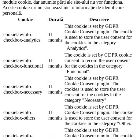
module cookie, dar anumite părți ale site-ului nu vor funcționa.
Aceste cookie-uri nu stochează nici o informație de identificare
personală.
Cookie
Durată
Descriere
This cookie is set by GDPR
Cookie Consent plugin. The cookie
cookielawinfo-
11
is used to store the user consent for
checkbox-analytics
months
the cookies in the category
"Analytics".
The cookie is set by GDPR cookie
cookielawinfo-
11
consent to record the user consent
checkbox-functional
months
for the cookies in the category
"Functional".
This cookie is set by GDPR
Cookie Consent plugin. The
cookielawinfo-
11
cookies is used to store the user
checkbox-necessary
months
consent for the cookies in the
category "Necessary".
This cookie is set by GDPR
cookielawinfo-
11
Cookie Consent plugin. The cookie
checkbox-others
months
is used to store the user consent for
the cookies in the category "Other.
This cookie is set by GDPR
cookielawinfo-
Cookie Consent plugin. The cookie