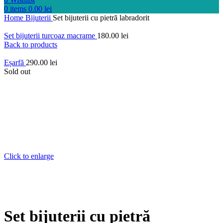
0
items
0.00
lei
Home
Bijuterii
Set bijuterii cu pietră labradorit
Set bijuterii turcoaz macrame
180.00
lei
Back to products
Eșarfă
290.00
lei
Sold out
Click to enlarge
Set bijuterii cu pietră