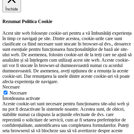
Închide
Rezumat Politica Cookie
Acest site web folosește cookie-uri pentru a vă îmbunătăți experiența
în timp ce navigați pe site. Dintre acestea, cookie-urile care sunt
clasificate ca fiind necesare sunt stocate în browser-ul dvs., deoarece
sunt esențiale pentru funcționarea funcționalităților de bază ale site-
ului web. De asemenea, folosim cookie-uri de la terți care ne ajută să
analizăm și să înțelegem cum utilizați acest site web. Aceste cookie-
uri vor fi stocate în browser-ul dumneavoastră numai cu acordul
dumneavoastră. De asemenea, aveți opțiunea de a renunța la aceste
cookie-uri. Dar renunțarea la unele dintre aceste cookie-uri vă poate
afecta experiența de navigare.
Necesare
Necesare
Întotdeauna activate
Aceste cookie-uri sunt necesare pentru funcționarea site-ului web și
nu pot fi dezactivate în sistemele noastre. Acestea sunt, de obicei,
stabilite numai ca răspuns la acțiunile efectuate de dvs. care
reprezintă o solicitare de servicii, cum ar fi setarea preferințelor de
confidențialitate, autentificarea sau completarea formularelor. Puteți
seta browserul să vă blocheze sau să vă avertizeze despre aceste