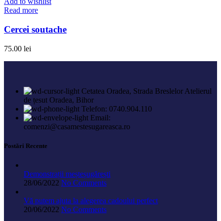
Add to wishlist
Read more
Cercei soutache
75.00
lei
Cetatea Oradea, Strada Breslelor Atelierul
de țesut Oradea, Bihor
Telefon: 0740.904.110
Email:
comenzi@casamestesugareasca.ro
Postări Recente
Demonstrații meșteșugărești
28/06/2022
No Comments
Vă putem ajuta la alegerea cadoului perfect
20/06/2022
No Comments