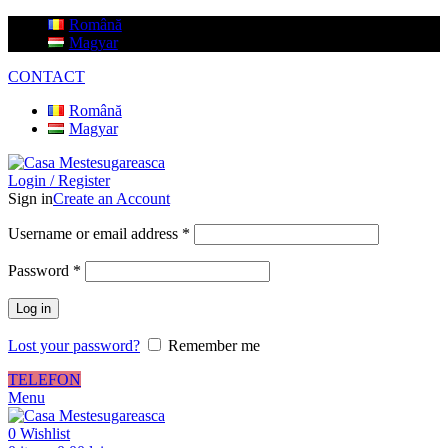
Română
Magyar
CONTACT
Română
Magyar
Login / Register
Sign in
Create an Account
Username or email address
*
Password
*
Log in
Lost your password?
Remember me
TELEFON
Menu
0
Wishlist