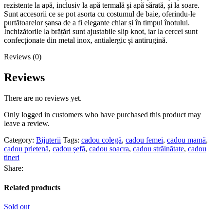
rezistente la apă, inclusiv la apă termală și apă sărată, și la soare.
Sunt accesorii ce se pot asorta cu costumul de baie, oferindu-le
purtătoarelor șansa de a fi elegante chiar și în timpul înotului.
Închizătorile la brățări sunt ajustabile slip knot, iar la cercei sunt
confecționate din metal inox, antialergic și antirugină.
Reviews (0)
Reviews
There are no reviews yet.
Only logged in customers who have purchased this product may
leave a review.
Category:
Bijuterii
Tags:
cadou colegă
,
cadou femei
,
cadou mamă
,
cadou prietenă
,
cadou șefă
,
cadou soacra
,
cadou străinătate
,
cadou
tineri
Share:
Related products
Sold out