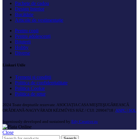
Pachete de cadou
Design Interior
Bucătărie
Articole de vestimentație
Pentru copii
Pentru adolescenți
Bijuterii
Hobby
Diverse
Linkuri Utile
Termeni și condiții
Politica de confidențialitate
Politica Cookie
Politica de retur
2024 Toate drepturile rezervate. ASOCIAȚIA CASA MEŞTEŞUGĂREASCĂ
ORĂDEANĂ-NAGYVÁRADI KÉZMŰVES HÁZ / CUI: 20904718 /
ANPC |
SOL
Ingeniously developed and sustained by
Edy Creative.ro
Close
Search