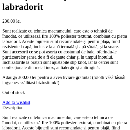
labradorit
230.00
lei
Sunt realizate cu tehnica macrameului, care este o tehnică de
înnodat, ce utilizează fire 100% poliester texturat, combinat cu pietra
labradorit. Aceste bijuterii sunt recomandate și pentru plajă, fiind
rezistente la apă, inclusiv la apă termală și apă sărată, și la soare.
Sunt accesorii ce se pot asorta cu costumul de baie, oferindu-le
purtătoarelor șansa de a fi elegante chiar și în timpul înotului.
Închizătorile la brățări sunt ajustabile slip knot, iar la cercei sunt
confecționate din metal inox, antialergic și antirugină.
Adaugă
300.00
lei
pentru a avea livrare gratuită! (fölötti vásárlásnál
ingyenes szállítást biztosítunk!)
Out of stock
Add to wishlist
Description
Sunt realizate cu tehnica macrameului, care este o tehnică de
înnodat, ce utilizează fire 100% poliester texturat, combinat cu pietra
labradorit. Aceste bijuterii sunt recomandate și pentru plajă, fiind