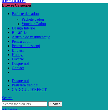
0
items
0.00
lei
Browse Categories
Pachete de cadou
Pachete cadou
Voucher Cadou
Design Interior
Bucătărie
Articole de vestimentație
Pentru copii
Pentru adolescenți
Bijuterii
Hobby
Diverse
Despre noi
Contact
Despre noi
Păstrarea tradiției
CADOUL PERFECT
Search
Search
0
Wishlist