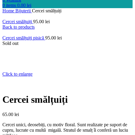
0
items
0.00
lei
Home
Bijuterii
Cercei smălțuiți
Cercei smălțuiți
95.00
lei
Back to products
Cercei smălțuiți pisică
95.00
lei
Sold out
Click to enlarge
Cercei smălțuiți
65.00
lei
Cercei unici, deosebiți, cu motiv floral. Sunt realizate pe suport de
cupru, lucrate cu multă migală. Stratul de smalț îi conferă un luciu