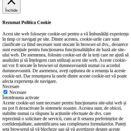
Închide
Rezumat Politica Cookie
Acest site web folosește cookie-uri pentru a vă îmbunătăți experiența
în timp ce navigați pe site. Dintre acestea, cookie-urile care sunt
clasificate ca fiind necesare sunt stocate în browser-ul dvs., deoarece
sunt esențiale pentru funcționarea funcționalităților de bază ale site-
ului web. De asemenea, folosim cookie-uri de la terți care ne ajută să
analizăm și să înțelegem cum utilizați acest site web. Aceste cookie-
uri vor fi stocate în browser-ul dumneavoastră numai cu acordul
dumneavoastră. De asemenea, aveți opțiunea de a renunța la aceste
cookie-uri. Dar renunțarea la unele dintre aceste cookie-uri vă poate
afecta experiența de navigare.
Necesare
Necesare
Întotdeauna activate
Aceste cookie-uri sunt necesare pentru funcționarea site-ului web și
nu pot fi dezactivate în sistemele noastre. Acestea sunt, de obicei,
stabilite numai ca răspuns la acțiunile efectuate de dvs. care
reprezintă o solicitare de servicii, cum ar fi setarea preferințelor de
confidențialitate, autentificarea sau completarea formularelor. Puteți
seta browserul să vă blocheze sau să vă avertizeze despre aceste