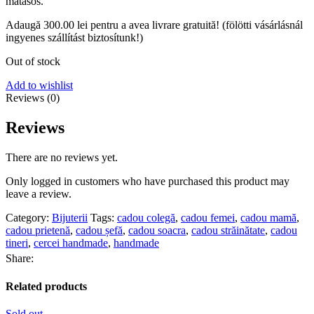
mătăsos.
Adaugă
300.00
lei
pentru a avea livrare gratuită! (fölötti vásárlásnál
ingyenes szállítást biztosítunk!)
Out of stock
Add to wishlist
Reviews (0)
Reviews
There are no reviews yet.
Only logged in customers who have purchased this product may
leave a review.
Category:
Bijuterii
Tags:
cadou colegă
,
cadou femei
,
cadou mamă
,
cadou prietenă
,
cadou șefă
,
cadou soacra
,
cadou străinătate
,
cadou
tineri
,
cercei handmade
,
handmade
Share:
Related products
Sold out