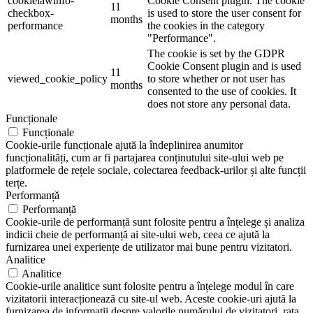
cookielawinfo-
Cookie Consent plugin. The cookie
11
checkbox-
is used to store the user consent for
months
performance
the cookies in the category
"Performance".
The cookie is set by the GDPR
Cookie Consent plugin and is used
11
viewed_cookie_policy
to store whether or not user has
months
consented to the use of cookies. It
does not store any personal data.
Funcționale
Funcționale
Cookie-urile funcționale ajută la îndeplinirea anumitor
funcționalități, cum ar fi partajarea conținutului site-ului web pe
platformele de rețele sociale, colectarea feedback-urilor și alte funcții
terțe.
Performanță
Performanță
Cookie-urile de performanță sunt folosite pentru a înțelege și analiza
indicii cheie de performanță ai site-ului web, ceea ce ajută la
furnizarea unei experiențe de utilizator mai bune pentru vizitatori.
Analitice
Analitice
Cookie-urile analitice sunt folosite pentru a înțelege modul în care
vizitatorii interacționează cu site-ul web. Aceste cookie-uri ajută la
furnizarea de informații despre valorile numărului de vizitatori, rata