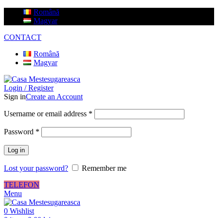
Română
Magyar
CONTACT
Română
Magyar
Login / Register
Sign in
Create an Account
Username or email address
*
Password
*
Log in
Lost your password?
Remember me
TELEFON
Menu
0
Wishlist