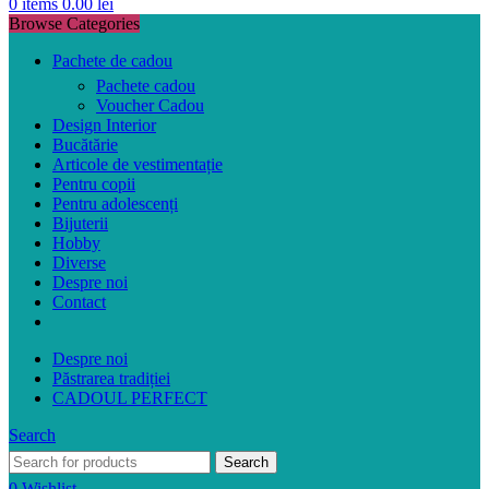
0
items
0.00
lei
Browse Categories
Pachete de cadou
Pachete cadou
Voucher Cadou
Design Interior
Bucătărie
Articole de vestimentație
Pentru copii
Pentru adolescenți
Bijuterii
Hobby
Diverse
Despre noi
Contact
Despre noi
Păstrarea tradiției
CADOUL PERFECT
Search
Search
0
Wishlist