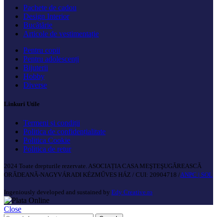
Pachete de cadou
Design Interior
Bucătărie
Articole de vestimentație
Pentru copii
Pentru adolescenți
Bijuterii
Hobby
Diverse
Linkuri Utile
Termeni și condiții
Politica de confidențialitate
Politica Cookie
Politica de retur
2024 Toate drepturile rezervate. ASOCIAȚIA CASA MEŞTEŞUGĂREASCĂ
ORĂDEANĂ-NAGYVÁRADI KÉZMŰVES HÁZ / CUI: 20904718 /
ANPC |
SOL
Ingeniously developed and sustained by
Edy Creative.ro
Close