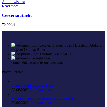
Add to wishlist
Read more
Cercei soutache
70.00
lei
Cetatea Oradea, Strada Breslelor Atelierul
de țesut Oradea, Bihor
Telefon: 0740.904.110
Email:
comenzi@casamestesugareasca.ro
Postări Recente
Demonstrații meșteșugărești
28/06/2022
No Comments
Vă putem ajuta la alegerea cadoului perfect
20/06/2022
No Comments