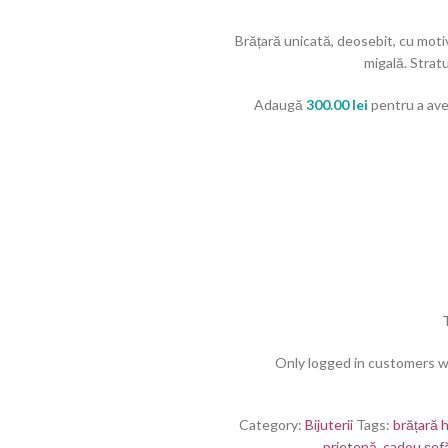
Brățară unicată, deosebit, cu motiv
migală. Stratu
Adaugă
300.00
lei
pentru a avea
Only logged in customers w
Category:
Bijuterii
Tags:
brățară
prietenă
,
cadou șef