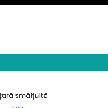
țară smălțuită
65.00
lei