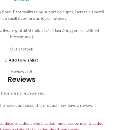
 floral. Este realizată pe suport de cupru, lucrată cu multă
l de smalț îi conferă un luciu mătăsos.
 livrare gratuită! (fölötti vásárlásnál ingyenes szállítást
biztosítunk!)
Out of stock
Add to wishlist
Reviews (0)
Reviews
There are no reviews yet.
ho have purchased this product may leave a review.
 handmade
,
cadou colegă
,
cadou femei
,
cadou mamă
,
cadou
ă
,
cadou străinătate
,
cadou tineri
,
handmade