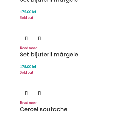
175.00
lei
Sold out
Read more
Set bijuterii mărgele
175.00
lei
Sold out
Read more
Cercei soutache