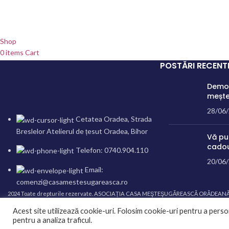
Shop
0
items
Cart
My account
POSTĂRI RECENT
WhatsApp
Demon
Messenger
mește
28/06
Cetatea Oradea, Strada
Breslelor Atelierul de țesut Oradea, Bihor
Vă pu
cadou
Telefon: 0740.904.110
20/06
Email:
comenzi@casamestesugareasca.ro
2024 Toate drepturile rezervate. ASOCIAȚIA CASA MEŞTEŞUGĂREASCĂ ORĂDEANĂ
Acest site utilizează cookie-uri. Folosim cookie-uri pentru a persona
Ingeniously developed and sustained by
Edy Creative.ro
pentru a analiza traficul.