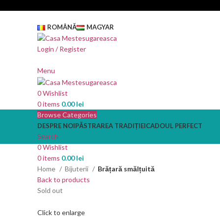
ROMÂNĂ
MAGYAR
Login / Register
Menu
0
Wishlist
0
items
0.00
lei
Browse Categories
DESPRE NOI
PĂSTRAREA TRADIȚIEI
CADOUL PERFECT
Search
0
Wishlist
0
items
0.00
lei
Home
Bijuterii
Brățară smălțuită
Back to products
Sold out
Click to enlarge