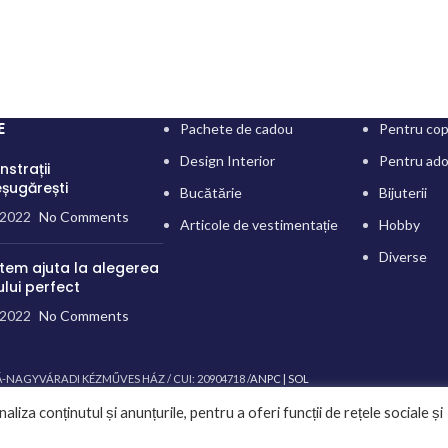
E
Pachete de cadou
Pentru cop
Design Interior
Pentru ado
strații
șugărești
Bucătărie
Bijuterii
/2022
No Comments
Articole de vestimentație
Hobby
Diverse
tem ajuta la alegerea
lui perfect
/2022
No Comments
-NAGYVÁRADI KÉZMŰVES HÁZ / CUI: 20904718 /
ANPC |
SOL
liza conținutul și anunțurile, pentru a oferi funcții de rețele sociale și