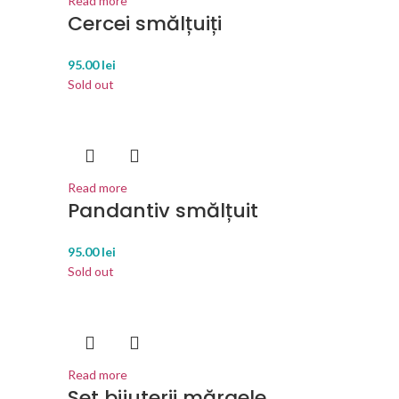
Read more
Cercei smălțuiți
95.00
lei
Sold out
Read more
Pandantiv smălțuit
95.00
lei
Sold out
Read more
Set bijuterii mărgele