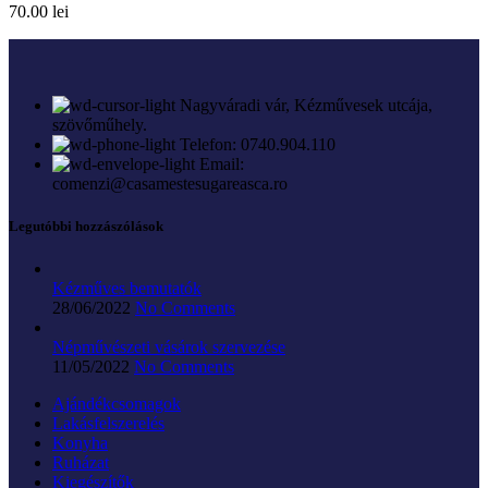
70.00
lei
Nagyváradi vár, Kézművesek utcája,
szövőműhely.
Telefon: 0740.904.110
Email:
comenzi@casamestesugareasca.ro
Legutóbbi hozzászólások
Kézműves bemutatók
28/06/2022
No Comments
Népművészeti vásárok szervezése
11/05/2022
No Comments
Ajándékcsomagok
Lakásfelszerelés
Konyha
Ruházat
Kiegészítők