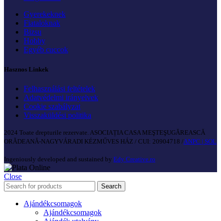
Gyerekeknek
Fiataloknak
Bizsu
Hobby
Egyéb cuccok
Hasznos Linkek
Felhasználási feltételek
Adatvédelmi irányelvek
Cookie szabályzat
Visszaküldési politika
2024 Toate drepturile rezervate. ASOCIAȚIA CASA MEŞTEŞUGĂREASCĂ
ORĂDEANĂ-NAGYVÁRADI KÉZMŰVES HÁZ / CUI: 20904718 /
ANPC |
SOL
Ingeniously developed and sustained by
Edy Creative.ro
Close
Search
Ajándékcsomagok
Ajándékcsomagok