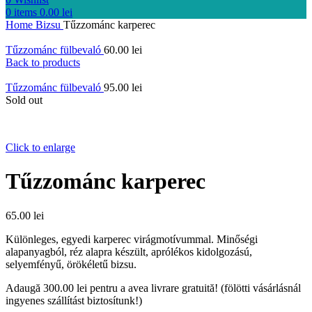
0
items
0.00
lei
Home
Bizsu
Tűzzománc karperec
Tűzzománc fülbevaló
60.00
lei
Back to products
Tűzzománc fülbevaló
95.00
lei
Sold out
Click to enlarge
Tűzzománc karperec
65.00
lei
Különleges, egyedi karperec virágmotívummal. Minőségi
alapanyagból, réz alapra készült, aprólékos kidolgozású,
selyemfényű, örökéletű bizsu.
Adaugă
300.00
lei
pentru a avea livrare gratuită! (fölötti vásárlásnál
ingyenes szállítást biztosítunk!)