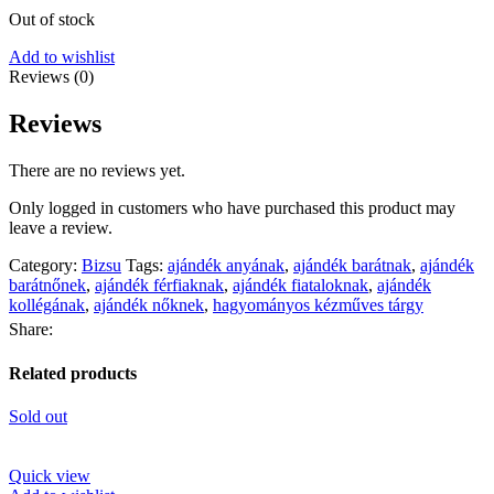
Out of stock
Add to wishlist
Reviews (0)
Reviews
There are no reviews yet.
Only logged in customers who have purchased this product may
leave a review.
Category:
Bizsu
Tags:
ajándék anyának
,
ajándék barátnak
,
ajándék
barátnőnek
,
ajándék férfiaknak
,
ajándék fiataloknak
,
ajándék
kollégának
,
ajándék nőknek
,
hagyományos kézműves tárgy
Share:
Related products
Sold out
Quick view