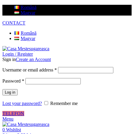
Română
Magyar
CONTACT
Română
Magyar
Login / Register
Sign in
Create an Account
Username or email address
*
Password
*
Log in
Lost your password?
Remember me
TELEFON
Menu
0
Wishlist