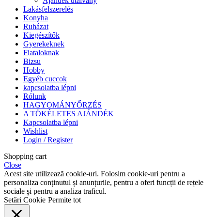
Ajándék utalvány
Lakásfelszerelés
Konyha
Ruházat
Kiegészítők
Gyerekeknek
Fiataloknak
Bizsu
Hobby
Egyéb cuccok
kapcsolatba lépni
Rólunk
HAGYOMÁNYŐRZÉS
A TÖKÉLETES AJÁNDÉK
Kapcsolatba lépni
Wishlist
Login / Register
Shopping cart
Close
Acest site utilizează cookie-uri. Folosim cookie-uri pentru a
personaliza conținutul și anunțurile, pentru a oferi funcții de rețele
sociale și pentru a analiza traficul.
Setări Cookie
Permite tot