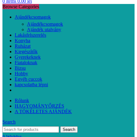
0
items
0.00
lei
Browse Categories
Ajándékcsomagok
Ajándékcsomagok
Ajándék utalvány
Lakásfelszerelés
Konyha
Ruházat
Kiegészítők
Gyerekeknek
Fiataloknak
Bizsu
Hobby
Egyéb cuccok
kapcsolatba lépni
Rólunk
HAGYOMÁNYŐRZÉS
A TÖKÉLETES AJÁNDÉK
Search
Search
0
Wishlist