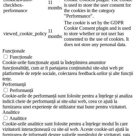
11
checkbox-
is used to store the user consent for
months
performance
the cookies in the category
"Performance".
The cookie is set by the GDPR
Cookie Consent plugin and is used
11
viewed_cookie_policy
to store whether or not user has
months
consented to the use of cookies. It
does not store any personal data.
Funcționale
Funcționale
Cookie-urile funcționale ajută la îndeplinirea anumitor
funcționalități, cum ar fi partajarea conținutului site-ului web pe
platformele de rețele sociale, colectarea feedback-urilor și alte funcții
terțe.
Performanță
Performanță
Cookie-urile de performanță sunt folosite pentru a înțelege și analiza
indicii cheie de performanță ai site-ului web, ceea ce ajută la
furnizarea unei experiențe de utilizator mai bune pentru vizitatori.
Analitice
Analitice
Cookie-urile analitice sunt folosite pentru a înțelege modul în care
vizitatorii interacționează cu site-ul web. Aceste cookie-uri ajută la
furnizarea de informații despre valorile numărului de vizitatori, rata