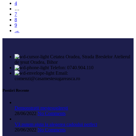
4
…
7
8
9
→
Cetatea Oradea, Strada Breslelor Atelierul
de țesut Oradea, Bihor
Telefon: 0740.904.110
Email:
comenzi@casamestesugareasca.ro
Postări Recente
Demonstrații meșteșugărești
28/06/2022
No Comments
Vă putem ajuta la alegerea cadoului perfect
20/06/2022
No Comments