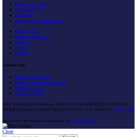
Pachete de cadou
Design Interior
Bucătărie
Articole de vestimentație
Pentru copii
Pentru adolescenți
Bijuterii
Hobby
Diverse
Linkuri Utile
Termeni și condiții
Politica de confidențialitate
Politica Cookie
Politica de retur
2024 Toate drepturile rezervate. ASOCIAȚIA CASA MEŞTEŞUGĂREASCĂ
ORĂDEANĂ-NAGYVÁRADI KÉZMŰVES HÁZ / CUI: 20904718 /
ANPC |
SOL
Ingeniously developed and sustained by
Edy Creative.ro
Close