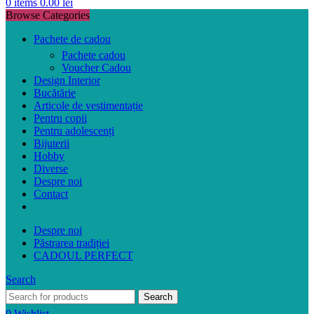
0
items
0.00
lei
Browse Categories
Pachete de cadou
Pachete cadou
Voucher Cadou
Design Interior
Bucătărie
Articole de vestimentație
Pentru copii
Pentru adolescenți
Bijuterii
Hobby
Diverse
Despre noi
Contact
Despre noi
Păstrarea tradiției
CADOUL PERFECT
Search
Search
0
Wishlist