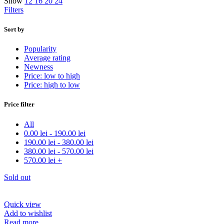
Show
12
16
20
24
Filters
Sort by
Popularity
Average rating
Newness
Price: low to high
Price: high to low
Price filter
All
0.00
lei
-
190.00
lei
190.00
lei
-
380.00
lei
380.00
lei
-
570.00
lei
570.00
lei
+
Sold out
Quick view
Add to wishlist
Read more