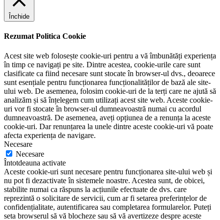
Închide
Rezumat Politica Cookie
Acest site web folosește cookie-uri pentru a vă îmbunătăți experiența
în timp ce navigați pe site. Dintre acestea, cookie-urile care sunt
clasificate ca fiind necesare sunt stocate în browser-ul dvs., deoarece
sunt esențiale pentru funcționarea funcționalităților de bază ale site-
ului web. De asemenea, folosim cookie-uri de la terți care ne ajută să
analizăm și să înțelegem cum utilizați acest site web. Aceste cookie-
uri vor fi stocate în browser-ul dumneavoastră numai cu acordul
dumneavoastră. De asemenea, aveți opțiunea de a renunța la aceste
cookie-uri. Dar renunțarea la unele dintre aceste cookie-uri vă poate
afecta experiența de navigare.
Necesare
Necesare
Întotdeauna activate
Aceste cookie-uri sunt necesare pentru funcționarea site-ului web și
nu pot fi dezactivate în sistemele noastre. Acestea sunt, de obicei,
stabilite numai ca răspuns la acțiunile efectuate de dvs. care
reprezintă o solicitare de servicii, cum ar fi setarea preferințelor de
confidențialitate, autentificarea sau completarea formularelor. Puteți
seta browserul să vă blocheze sau să vă avertizeze despre aceste