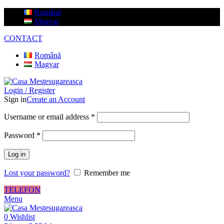
Română
Magyar
CONTACT
Română
Magyar
Login / Register
Sign in
Create an Account
Username or email address
*
Password
*
Log in
Lost your password?
Remember me
TELEFON
Menu
0
Wishlist