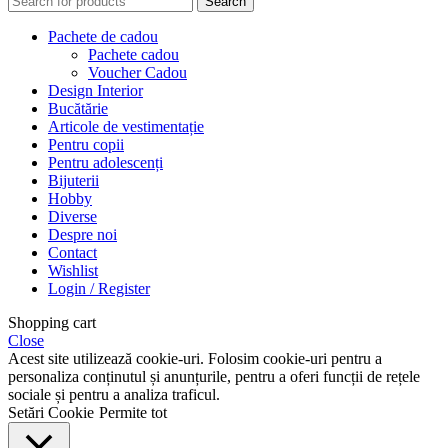
Search
Pachete de cadou
Pachete cadou
Voucher Cadou
Design Interior
Bucătărie
Articole de vestimentație
Pentru copii
Pentru adolescenți
Bijuterii
Hobby
Diverse
Despre noi
Contact
Wishlist
Login / Register
Shopping cart
Close
Acest site utilizează cookie-uri. Folosim cookie-uri pentru a
personaliza conținutul și anunțurile, pentru a oferi funcții de rețele
sociale și pentru a analiza traficul.
Setări Cookie
Permite tot