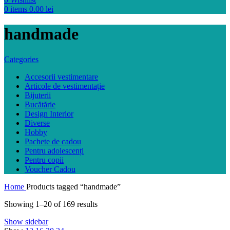
0
items
0.00
lei
handmade
Categories
Accesorii vestimentare
Articole de vestimentație
Bijuterii
Bucătărie
Design Interior
Diverse
Hobby
Pachete de cadou
Pentru adolescenți
Pentru copii
Voucher Cadou
Home
Products tagged “handmade”
Showing 1–20 of 169 results
Show sidebar