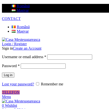
Română
Magyar
CONTACT
Română
Magyar
Login / Register
Sign in
Create an Account
Username or email address
*
Password
*
Log in
Lost your password?
Remember me
TELEFON
Menu
0
Wishlist