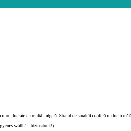
 cupru, lucrate cu multă migală. Stratul de smalț îi conferă un luciu măt
ngyenes szállítást biztosítunk!)