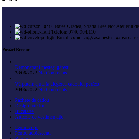
Cetatea Oradea, Strada Breslelor Atelierul d
Telefon: 0740.904.110
Email: comenzi@casamestesugareasca.ro
Postări Recente
Demonstrații meșteșugărești
28/06/2022
No Comments
Vă putem ajuta la alegerea cadoului perfect
20/06/2022
No Comments
Pachete de cadou
Design Interior
Bucătărie
Articole de vestimentație
Pentru copii
Pentru adolescenți
Bijuterii