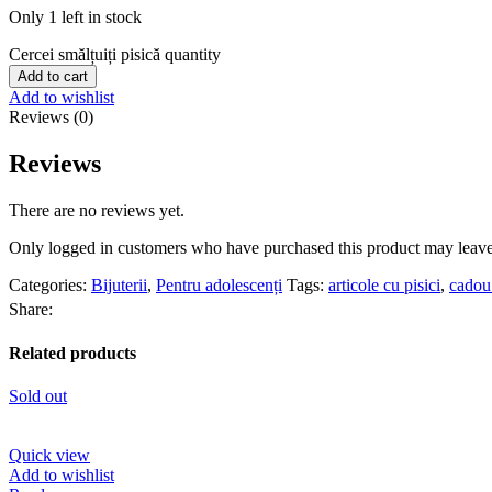
Only 1 left in stock
Cercei smălțuiți pisică quantity
Add to cart
Add to wishlist
Reviews (0)
Reviews
There are no reviews yet.
Only logged in customers who have purchased this product may leave
Categories:
Bijuterii
,
Pentru adolescenți
Tags:
articole cu pisici
,
cadou
Share:
Related products
Sold out
Quick view
Add to wishlist