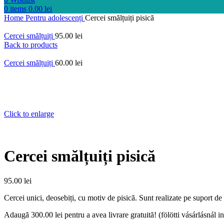
0
items
0.00
lei
Home
Pentru adolescenți
Cercei smălțuiți pisică
Cercei smălțuiți
95.00
lei
Back to products
Cercei smălțuiți
60.00
lei
Click to enlarge
Cercei smălțuiți pisică
95.00
lei
Cercei unici, deosebiți, cu motiv de pisică. Sunt realizate pe suport de
Adaugă
300.00
lei
pentru a avea livrare gratuită! (fölötti vásárlásnál i