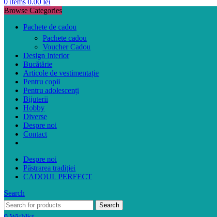
0
items
0.00
lei
Browse Categories
Pachete de cadou
Pachete cadou
Voucher Cadou
Design Interior
Bucătărie
Articole de vestimentație
Pentru copii
Pentru adolescenți
Bijuterii
Hobby
Diverse
Despre noi
Contact
Despre noi
Păstrarea tradiției
CADOUL PERFECT
Search
Search
0
Wishlist