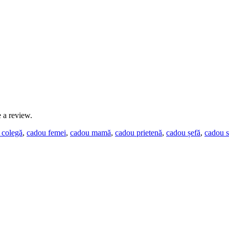
 a review.
 colegă
,
cadou femei
,
cadou mamă
,
cadou prietenă
,
cadou șefă
,
cadou s