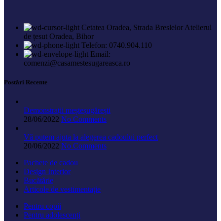
Cetatea Oradea, Strada Breslelor Atelierul
de țesut Oradea, Bihor
Telefon: 0740.904.110
Email:
comenzi@casamestesugareasca.ro
Postări Recente
Demonstrații meșteșugărești
28/06/2022
No Comments
Vă putem ajuta la alegerea cadoului perfect
20/06/2022
No Comments
Pachete de cadou
Design Interior
Bucătărie
Articole de vestimentație
Pentru copii
Pentru adolescenți