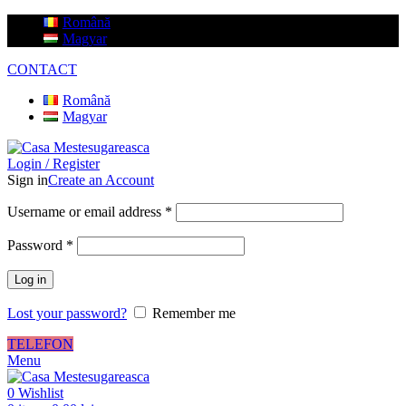
Română
Magyar
CONTACT
Română
Magyar
Login / Register
Sign in
Create an Account
Username or email address
*
Password
*
Log in
Lost your password?
Remember me
TELEFON
Menu
0
Wishlist