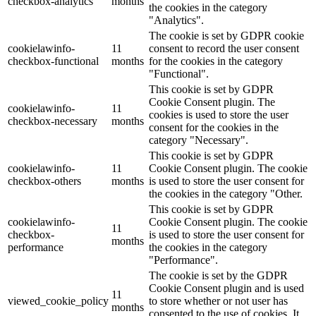
checkbox-analytics
months
the cookies in the category
"Analytics".
The cookie is set by GDPR cookie
cookielawinfo-
11
consent to record the user consent
checkbox-functional
months
for the cookies in the category
"Functional".
This cookie is set by GDPR
Cookie Consent plugin. The
cookielawinfo-
11
cookies is used to store the user
checkbox-necessary
months
consent for the cookies in the
category "Necessary".
This cookie is set by GDPR
cookielawinfo-
11
Cookie Consent plugin. The cookie
checkbox-others
months
is used to store the user consent for
the cookies in the category "Other.
This cookie is set by GDPR
cookielawinfo-
Cookie Consent plugin. The cookie
11
checkbox-
is used to store the user consent for
months
performance
the cookies in the category
"Performance".
The cookie is set by the GDPR
Cookie Consent plugin and is used
11
viewed_cookie_policy
to store whether or not user has
months
consented to the use of cookies. It