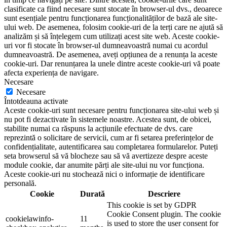
clasificate ca fiind necesare sunt stocate în browser-ul dvs., deoarece
sunt esențiale pentru funcționarea funcționalităților de bază ale site-
ului web. De asemenea, folosim cookie-uri de la terți care ne ajută să
analizăm și să înțelegem cum utilizați acest site web. Aceste cookie-
uri vor fi stocate în browser-ul dumneavoastră numai cu acordul
dumneavoastră. De asemenea, aveți opțiunea de a renunța la aceste
cookie-uri. Dar renunțarea la unele dintre aceste cookie-uri vă poate
afecta experiența de navigare.
Necesare
Necesare
Întotdeauna activate
Aceste cookie-uri sunt necesare pentru funcționarea site-ului web și
nu pot fi dezactivate în sistemele noastre. Acestea sunt, de obicei,
stabilite numai ca răspuns la acțiunile efectuate de dvs. care
reprezintă o solicitare de servicii, cum ar fi setarea preferințelor de
confidențialitate, autentificarea sau completarea formularelor. Puteți
seta browserul să vă blocheze sau să vă avertizeze despre aceste
module cookie, dar anumite părți ale site-ului nu vor funcționa.
Aceste cookie-uri nu stochează nici o informație de identificare
personală.
Cookie
Durată
Descriere
This cookie is set by GDPR
Cookie Consent plugin. The cookie
cookielawinfo-
11
is used to store the user consent for