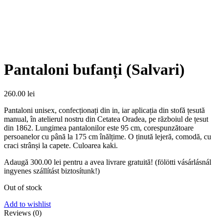
Pantaloni bufanți (Salvari)
260.00
lei
Pantaloni unisex, confecționați din in, iar aplicația din stofă țesută
manual, în atelierul nostru din Cetatea Oradea, pe războiul de țesut
din 1862. Lungimea pantalonilor este 95 cm, corespunzătoare
persoanelor cu până la 175 cm înălțime. O ținută lejeră, comodă, cu
craci strânși la capete. Culoarea kaki.
Adaugă
300.00
lei
pentru a avea livrare gratuită! (fölötti vásárlásnál
ingyenes szállítást biztosítunk!)
Out of stock
Add to wishlist
Reviews (0)