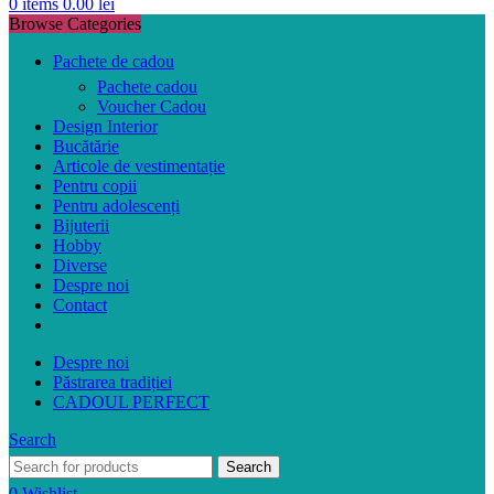
0
items
0.00
lei
Browse Categories
Pachete de cadou
Pachete cadou
Voucher Cadou
Design Interior
Bucătărie
Articole de vestimentație
Pentru copii
Pentru adolescenți
Bijuterii
Hobby
Diverse
Despre noi
Contact
Despre noi
Păstrarea tradiției
CADOUL PERFECT
Search
Search
0
Wishlist