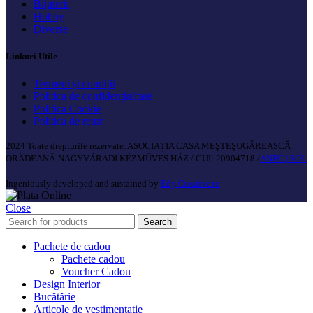
Bijuterii
Hobby
Diverse
Linkuri Utile
Termeni și condiții
Politica de confidențialitate
Politica Cookie
Politica de retur
2024 Toate drepturile rezervate. ASOCIAȚIA CASA MEŞTEŞUGĂREASCĂ
ORĂDEANĂ-NAGYVÁRADI KÉZMŰVES HÁZ / CUI: 20904718 /
ANPC |
SOL
Ingeniously developed and sustained by
Edy Creative.ro
Close
Search
Pachete de cadou
Pachete cadou
Voucher Cadou
Design Interior
Bucătărie
Articole de vestimentație