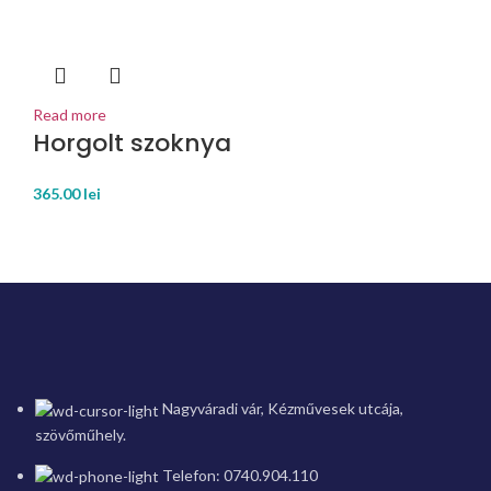
Read more
Horgolt szoknya
365.00
lei
Nagyváradi vár, Kézművesek utcája,
szövőműhely.
Telefon: 0740.904.110