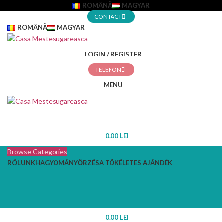
ROMÂNĂ
MAGYAR
CONTACT
ROMÂNĂ
MAGYAR
LOGIN / REGISTER
TELEFON
MENU
0.00
LEI
Browse Categories
RÓLUNK
HAGYOMÁNYŐRZÉS
A TÖKÉLETES AJÁNDÉK
0.00
LEI