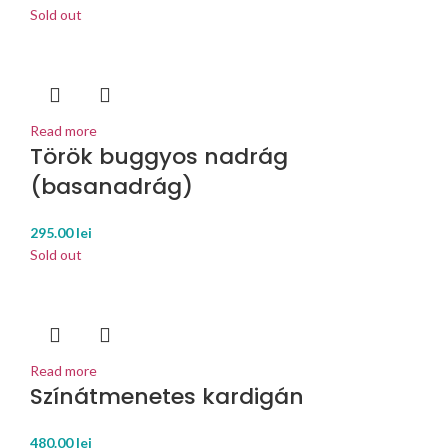
Sold out
Read more
Török buggyos nadrág
(basanadrág)
295.00
lei
Sold out
Read more
Színátmenetes kardigán
480.00
lei