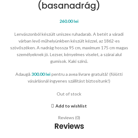
(basanadrág)
260.00
lei
Lenvászonból készült uniszex ruhadarab. A betét a váradi
várban levő műhelyünkben készült kézzel, az 1862-es
szövőszéken. A nadrág hossza 95 cm, maximum 175 cm magas
személyeknek jó. Lezser, kényelmes viselet, a szárai alul
gumisok. Kaki színű.
Adaugă
300.00
lei
pentru a avea livrare gratuită! (fölötti
vásárlásnál ingyenes szállítást biztosítunk!)
Out of stock
Add to wishlist
Reviews (0)
Reviews