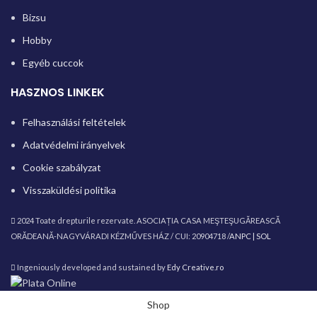
Bizsu
Hobby
Egyéb cuccok
HASZNOS LINKEK
Felhasználási feltételek
Adatvédelmi irányelvek
Cookie szabályzat
Visszaküldési politika
2024 Toate drepturile rezervate. ASOCIAȚIA CASA MEŞTEŞUGĂREASCĂ
ORĂDEANĂ-NAGYVÁRADI KÉZMŰVES HÁZ / CUI: 20904718 /
ANPC |
SOL
Ingeniously developed and sustained by
Edy Creative.ro
Shop