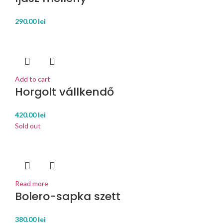
290.00
lei
Add to cart
Horgolt vállkendő
420.00
lei
Sold out
Read more
Bolero-sapka szett
380.00
lei