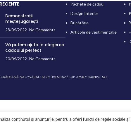
 RECENTE
Pachete de cadou
P
Design Interior
P
Demonstrații
meșteșugărești
Bucătărie
B
28/06/2022
No Comments
Articole de vestimentație
H
D
Vă putem ajuta la alegerea
cadoului perfect
20/06/2022
No Comments
Ă ORĂDEANĂ-NAGYVÁRADI KÉZMŰVES HÁZ / CUI: 20904718 /
ANPC |
SOL
liza conținutul și anunțurile, pentru a oferi funcții de rețele sociale și