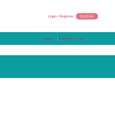
Login / Register
TELEFON
Search
0
Wishlist
0
items
0.00
lei