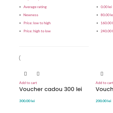
Average rating
0.00
lei
Newness
80.00
le
Price: low to high
160.00
Price: high to low
240.00
Add to cart
Add to car
Voucher cadou 300 lei
Vouch
300.00
lei
200.00
lei