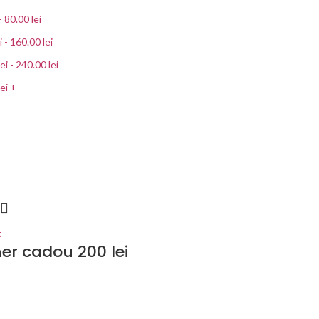
-
80.00
lei
i
-
160.00
lei
lei
-
240.00
lei
lei
+
t
er cadou 200 lei