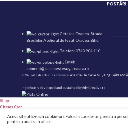
POSTĂRI
Cetatea Oradea, Strada
Breslelor Atelierul de țesut Oradea, Bihor
Telefon: 0740.904.110
Email:
comenzi@casamestesugareasca.ro
2024 Toate drepturile rezervate. ASOCIAȚIA CASA MEŞTEŞUGĂREASC
Ingeniously developed and sustained by
Edy Creative.ro
Shop
0
items
Cart
My account
Acest site utilizează cookie-uri. Folosim cookie-uri pentru a persona
WhatsApp
pentru a analiza traficul.
Messenger