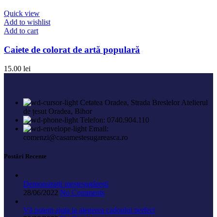
Quick view
Add to wishlist
Add to cart
Caiete de colorat de artă populară
15.00
lei
Cetatea Oradea, Strada Breslelor Atelierul
de țesut Oradea, Bihor
Telefon: 0740.904.110
Email:
comenzi@casamestesugareasca.ro
Postări Recente
Demonstrații meșteșugărești
28/06/2022
No Comments
Vă putem ajuta la alegerea cadoului perfect