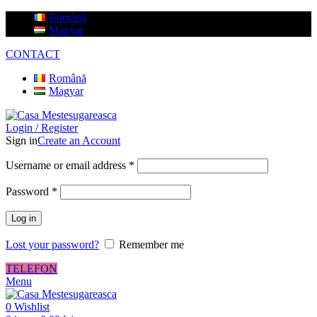
Română
Magyar
CONTACT
Română
Magyar
Login / Register
Sign in
Create an Account
Username or email address
*
Password
*
Log in
Lost your password?
Remember me
TELEFON
Menu
0
Wishlist