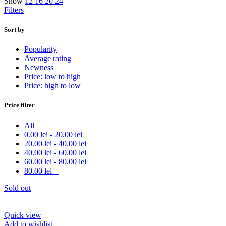
Show
12
16
20
24
Filters
Sort by
Popularity
Average rating
Newness
Price: low to high
Price: high to low
Price filter
All
0.00
lei
-
20.00
lei
20.00
lei
-
40.00
lei
40.00
lei
-
60.00
lei
60.00
lei
-
80.00
lei
80.00
lei
+
Sold out
Quick view
Add to wishlist