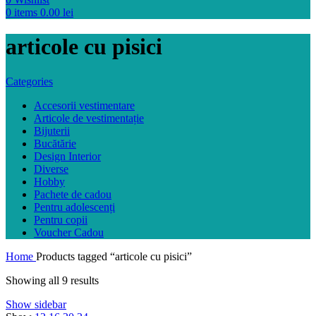
0
items
0.00
lei
articole cu pisici
Categories
Accesorii vestimentare
Articole de vestimentație
Bijuterii
Bucătărie
Design Interior
Diverse
Hobby
Pachete de cadou
Pentru adolescenți
Pentru copii
Voucher Cadou
Home
Products tagged “articole cu pisici”
Showing all 9 results
Show sidebar