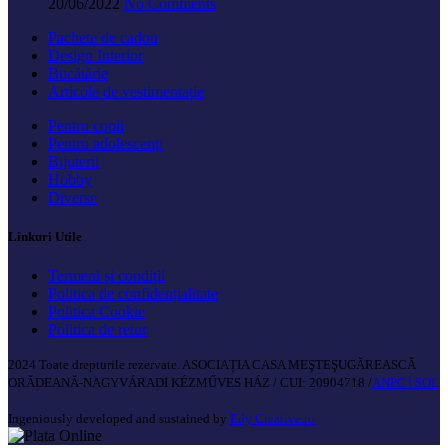
20/06/2022
No Comments
Pachete de cadou
Design Interior
Bucătărie
Articole de vestimentație
Pentru copii
Pentru adolescenți
Bijuterii
Hobby
Diverse
Linkuri Utile
Termeni și condiții
Politica de confidențialitate
Politica Cookie
Politica de retur
2024 Toate drepturile rezervate. ASOCIAȚIA CASA MEŞTEŞUGĂREASCĂ
ORĂDEANĂ-NAGYVÁRADI KÉZMŰVES HÁZ / CUI: 20904718 /
ANPC |
SOL
Ingeniously developed and sustained by
Edy Creative.ro