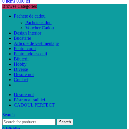
0
items
0.00
lei
Browse Categories
Pachete de cadou
Pachete cadou
Voucher Cadou
Design Interior
Bucătărie
Articole de vestimentație
Pentru copii
Pentru adolescenți
Bijuterii
Hobby
Diverse
Despre noi
Contact
Despre noi
Păstrarea tradiției
CADOUL PERFECT
Search
Search
0
Wishlist