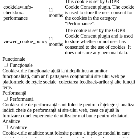
This cookie is set by GDPR
cookielawinfo-
Cookie Consent plugin. The cookie
11
checkbox-
is used to store the user consent for
months
performance
the cookies in the category
"Performance".
The cookie is set by the GDPR
Cookie Consent plugin and is used
11
viewed_cookie_policy
to store whether or not user has
months
consented to the use of cookies. It
does not store any personal data.
Funcționale
Funcționale
Cookie-urile funcționale ajută la îndeplinirea anumitor
funcționalități, cum ar fi partajarea conținutului site-ului web pe
platformele de rețele sociale, colectarea feedback-urilor și alte funcții
terțe.
Performanță
Performanță
Cookie-urile de performanță sunt folosite pentru a înțelege și analiza
indicii cheie de performanță ai site-ului web, ceea ce ajută la
furnizarea unei experiențe de utilizator mai bune pentru vizitatori.
Analitice
Analitice
Cookie-urile analitice sunt folosite pentru a înțelege modul în care