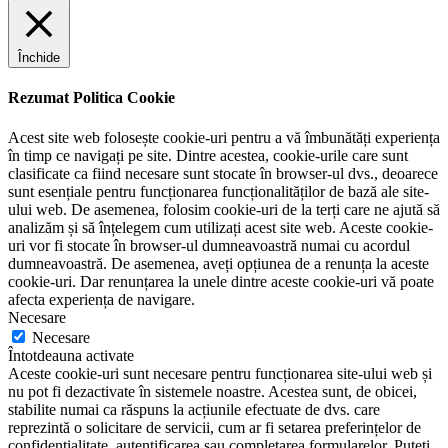
Închide
Rezumat Politica Cookie
Acest site web folosește cookie-uri pentru a vă îmbunătăți experiența
în timp ce navigați pe site. Dintre acestea, cookie-urile care sunt
clasificate ca fiind necesare sunt stocate în browser-ul dvs., deoarece
sunt esențiale pentru funcționarea funcționalităților de bază ale site-
ului web. De asemenea, folosim cookie-uri de la terți care ne ajută să
analizăm și să înțelegem cum utilizați acest site web. Aceste cookie-
uri vor fi stocate în browser-ul dumneavoastră numai cu acordul
dumneavoastră. De asemenea, aveți opțiunea de a renunța la aceste
cookie-uri. Dar renunțarea la unele dintre aceste cookie-uri vă poate
afecta experiența de navigare.
Necesare
Necesare
Întotdeauna activate
Aceste cookie-uri sunt necesare pentru funcționarea site-ului web și
nu pot fi dezactivate în sistemele noastre. Acestea sunt, de obicei,
stabilite numai ca răspuns la acțiunile efectuate de dvs. care
reprezintă o solicitare de servicii, cum ar fi setarea preferințelor de
confidențialitate, autentificarea sau completarea formularelor. Puteți