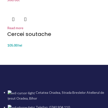
Read more
Cercei soutache
105.00
lei
Cetatea Oradea, Strada Breslelor Atelierul de
țesut Oradea, Bihor
Telefon: 0740.904.110