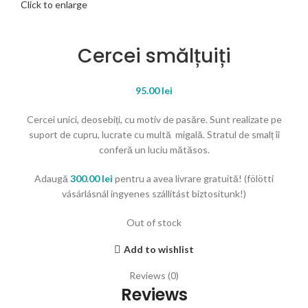
Click to enlarge
Cercei smălțuiți
95.00
lei
Cercei unici, deosebiți, cu motiv de pasăre. Sunt realizate pe
suport de cupru, lucrate cu multă migală. Stratul de smalț îi
conferă un luciu mătăsos.
Adaugă
300.00
lei
pentru a avea livrare gratuită! (fölötti
vásárlásnál ingyenes szállítást biztosítunk!)
Out of stock
Add to wishlist
Reviews (0)
Reviews