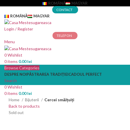
ROMÂNĂ
MAGYAR
CONTACT
ROMÂNĂ
MAGYAR
Login / Register
TELEFON
Menu
0
Wishlist
0
items
0.00
lei
Browse Categories
DESPRE NOI
PĂSTRAREA TRADIȚIEI
CADOUL PERFECT
Search
0
Wishlist
0
items
0.00
lei
Home
Bijuterii
Cercei smălțuiți
Back to products
Sold out