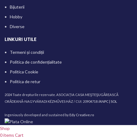
Bijuterii
Hobby
Diverse
LINKURI UTILE
Termeni și condiții
Politica de confidențialitate
Politica Cookie
Politica de retur
2024 Toate drepturile rezervate. ASOCIAȚIA CASA MEŞTEŞUGĂREASCĂ
ORĂDEANĂ-NAGYVÁRADI KÉZMŰVES HÁZ / CUI: 20904718 /
ANPC |
SOL
Ingeniously developed and sustained by
Edy Creative.ro
Shop
0
items
Cart