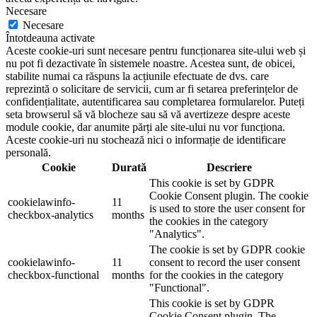
Necesare
Necesare
Întotdeauna activate
Aceste cookie-uri sunt necesare pentru funcționarea site-ului web și
nu pot fi dezactivate în sistemele noastre. Acestea sunt, de obicei,
stabilite numai ca răspuns la acțiunile efectuate de dvs. care
reprezintă o solicitare de servicii, cum ar fi setarea preferințelor de
confidențialitate, autentificarea sau completarea formularelor. Puteți
seta browserul să vă blocheze sau să vă avertizeze despre aceste
module cookie, dar anumite părți ale site-ului nu vor funcționa.
Aceste cookie-uri nu stochează nici o informație de identificare
personală.
Cookie
Durată
Descriere
This cookie is set by GDPR
Cookie Consent plugin. The cookie
cookielawinfo-
11
is used to store the user consent for
checkbox-analytics
months
the cookies in the category
"Analytics".
The cookie is set by GDPR cookie
cookielawinfo-
11
consent to record the user consent
checkbox-functional
months
for the cookies in the category
"Functional".
This cookie is set by GDPR
Cookie Consent plugin. The