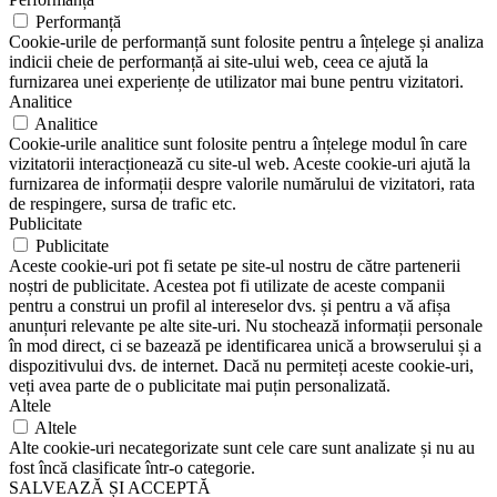
Performanță
Cookie-urile de performanță sunt folosite pentru a înțelege și analiza
indicii cheie de performanță ai site-ului web, ceea ce ajută la
furnizarea unei experiențe de utilizator mai bune pentru vizitatori.
Analitice
Analitice
Cookie-urile analitice sunt folosite pentru a înțelege modul în care
vizitatorii interacționează cu site-ul web. Aceste cookie-uri ajută la
furnizarea de informații despre valorile numărului de vizitatori, rata
de respingere, sursa de trafic etc.
Publicitate
Publicitate
Aceste cookie-uri pot fi setate pe site-ul nostru de către partenerii
noștri de publicitate. Acestea pot fi utilizate de aceste companii
pentru a construi un profil al intereselor dvs. și pentru a vă afișa
anunțuri relevante pe alte site-uri. Nu stochează informații personale
în mod direct, ci se bazează pe identificarea unică a browserului și a
dispozitivului dvs. de internet. Dacă nu permiteți aceste cookie-uri,
veți avea parte de o publicitate mai puțin personalizată.
Altele
Altele
Alte cookie-uri necategorizate sunt cele care sunt analizate și nu au
fost încă clasificate într-o categorie.
SALVEAZĂ ȘI ACCEPTĂ