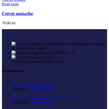
Read more
Cercei soutache
70.00
lei
Cetatea Oradea, Strada Breslelor Atelierul
de țesut Oradea, Bihor
Telefon: 0740.904.110
Email:
comenzi@casamestesugareasca.ro
Postări Recente
Demonstrații meșteșugărești
28/06/2022
No Comments
Vă putem ajuta la alegerea cadoului perfect
20/06/2022
No Comments