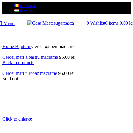
ROMÂNĂ
MAGYAR
0
Wishlist
0
items
0.00
le
Menu
Home
Bijuterii
Cercei galben macrame
Cercei mari albastru macrame
95.00
lei
Back to products
Cercei mari turcoaz macrame
95.00
lei
Sold out
Click to enlarge