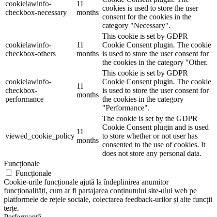
cookielawinfo-
11
cookies is used to store the user
checkbox-necessary
months
consent for the cookies in the
category "Necessary".
This cookie is set by GDPR
cookielawinfo-
11
Cookie Consent plugin. The cookie
checkbox-others
months
is used to store the user consent for
the cookies in the category "Other.
This cookie is set by GDPR
cookielawinfo-
Cookie Consent plugin. The cookie
11
checkbox-
is used to store the user consent for
months
performance
the cookies in the category
"Performance".
The cookie is set by the GDPR
Cookie Consent plugin and is used
11
viewed_cookie_policy
to store whether or not user has
months
consented to the use of cookies. It
does not store any personal data.
Funcționale
Funcționale
Cookie-urile funcționale ajută la îndeplinirea anumitor
funcționalități, cum ar fi partajarea conținutului site-ului web pe
platformele de rețele sociale, colectarea feedback-urilor și alte funcții
terțe.
Performanță