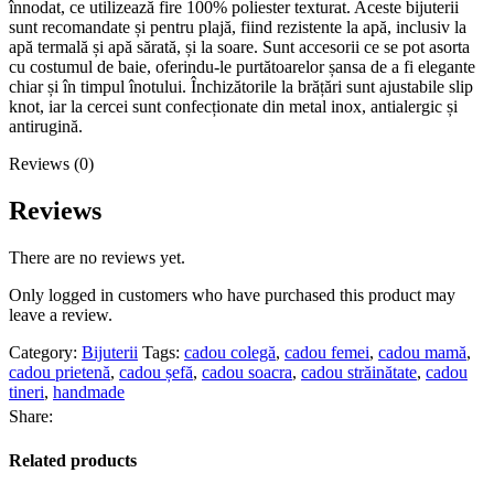
înnodat, ce utilizează fire 100% poliester texturat. Aceste bijuterii
sunt recomandate și pentru plajă, fiind rezistente la apă, inclusiv la
apă termală și apă sărată, și la soare. Sunt accesorii ce se pot asorta
cu costumul de baie, oferindu-le purtătoarelor șansa de a fi elegante
chiar și în timpul înotului. Închizătorile la brățări sunt ajustabile slip
knot, iar la cercei sunt confecționate din metal inox, antialergic și
antirugină.
Reviews (0)
Reviews
There are no reviews yet.
Only logged in customers who have purchased this product may
leave a review.
Category:
Bijuterii
Tags:
cadou colegă
,
cadou femei
,
cadou mamă
,
cadou prietenă
,
cadou șefă
,
cadou soacra
,
cadou străinătate
,
cadou
tineri
,
handmade
Share:
Related products