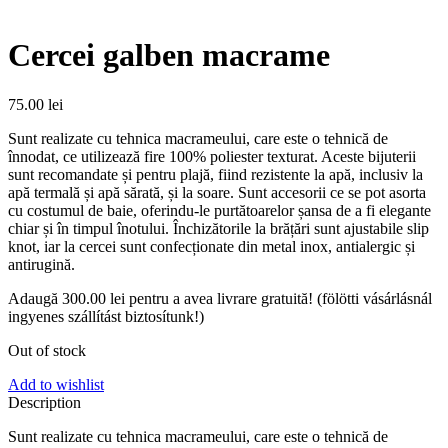
Cercei galben macrame
75.00
lei
Sunt realizate cu tehnica macrameului, care este o tehnică de
înnodat, ce utilizează fire 100% poliester texturat. Aceste bijuterii
sunt recomandate și pentru plajă, fiind rezistente la apă, inclusiv la
apă termală și apă sărată, și la soare. Sunt accesorii ce se pot asorta
cu costumul de baie, oferindu-le purtătoarelor șansa de a fi elegante
chiar și în timpul înotului. Închizătorile la brățări sunt ajustabile slip
knot, iar la cercei sunt confecționate din metal inox, antialergic și
antirugină.
Adaugă
300.00
lei
pentru a avea livrare gratuită! (fölötti vásárlásnál
ingyenes szállítást biztosítunk!)
Out of stock
Add to wishlist
Description
Sunt realizate cu tehnica macrameului, care este o tehnică de