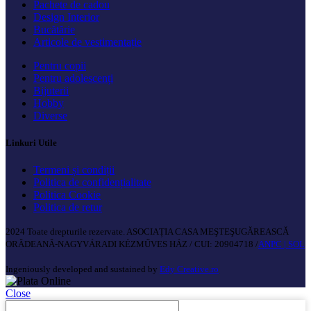
Pachete de cadou
Design Interior
Bucătărie
Articole de vestimentație
Pentru copii
Pentru adolescenți
Bijuterii
Hobby
Diverse
Linkuri Utile
Termeni și condiții
Politica de confidențialitate
Politica Cookie
Politica de retur
2024 Toate drepturile rezervate. ASOCIAȚIA CASA MEŞTEŞUGĂREASCĂ
ORĂDEANĂ-NAGYVÁRADI KÉZMŰVES HÁZ / CUI: 20904718 /
ANPC |
SOL
Ingeniously developed and sustained by
Edy Creative.ro
Close