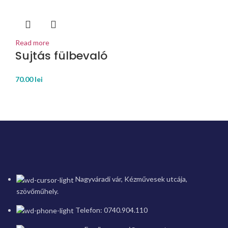
Read more
Sujtás fülbevaló
70.00
lei
Nagyváradi vár, Kézművesek utcája,
szövőműhely.
Telefon: 0740.904.110