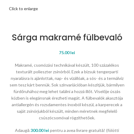
Click to enlarge
Sárga makramé fülbevaló
75.00
lei
Makramé, csomózási technikával készült, 100 százalékos
texturált polieszter zsinórból. Ezek a bizsuk tengerparti
nyaralásra is ajánlottak, nap- és vízállóak, a sós- és a termálvíz
sem tesz kárt bennük. Sok színvariációban készítjük, bármilyen
fürdőruhához meg lehet találni a hozzá illőt. Viselője úszás
közben is elegánsnak érezheti magát. A fülbevalók akasztója
antiallergén és rozsdamentes inoxból készül, a karperecek a
saját zsinórjukból készült, minden méretnek megfelelő
csúszócsomóval rögzíthetőek.
Adaugă
300.00
lei
pentru a avea livrare gratuită! (fölötti