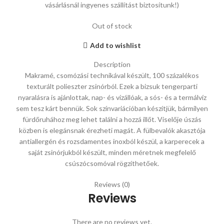
vásárlásnál ingyenes szállítást biztosítunk!)
Out of stock
Add to wishlist
Description
Makramé, csomózási technikával készült, 100 százalékos
texturált polieszter zsinórból. Ezek a bizsuk tengerparti
nyaralásra is ajánlottak, nap- és vízállóak, a sós- és a termálvíz
sem tesz kárt bennük. Sok színvariációban készítjük, bármilyen
fürdőruhához meg lehet találni a hozzá illőt. Viselője úszás
közben is elegánsnak érezheti magát. A fülbevalók akasztója
antiallergén és rozsdamentes inoxból készül, a karperecek a
saját zsinórjukból készült, minden méretnek megfelelő
csúszócsomóval rögzíthetőek.
Reviews (0)
Reviews
There are no reviews yet.