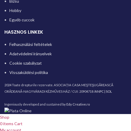
Bizsu
Hobby
Egyéb cuccok
HASZNOS LINKEK
Felhasználási feltételek
Adatvédelmi irányelvek
Cookie szabályzat
Visszaküldési politika
2024 Toate drepturile rezervate. ASOCIAȚIA CASA MEŞTEŞUGĂREASCĂ
ORĂDEANĂ-NAGYVÁRADI KÉZMŰVES HÁZ / CUI: 20904718 /
ANPC |
SOL
Ingeniously developed and sustained by
Edy Creative.ro
Shop
0
items
Cart
My account