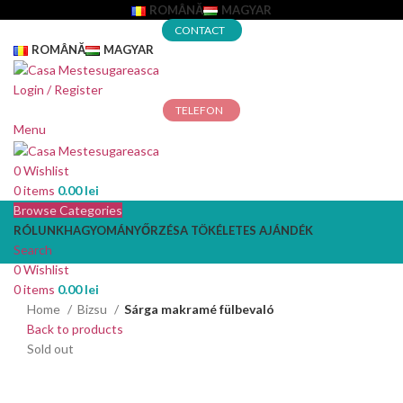
ROMÂNĂ
MAGYAR
CONTACT
ROMÂNĂ
MAGYAR
Login / Register
TELEFON
Menu
0
Wishlist
0
items
0.00
lei
Browse Categories
RÓLUNK
HAGYOMÁNYŐRZÉS
A TÖKÉLETES AJÁNDÉK
Search
0
Wishlist
0
items
0.00
lei
Home
Bizsu
Sárga makramé fülbevaló
Back to products
Sold out