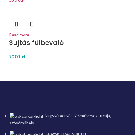
Read more
Sujtás fülbevaló
70.00
lei
Nagyváradi vár, Kézművesek utcája,
szövőműhely.
Telefon: 0740.904.110