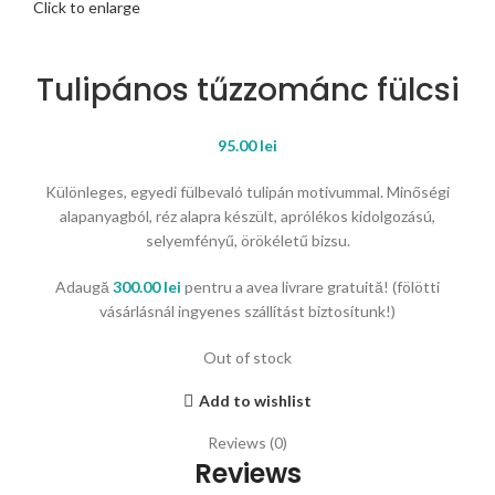
Click to enlarge
Tulipános tűzzománc fülcsi
95.00
lei
Különleges, egyedi fülbevaló tulipán motivummal. Minőségi
alapanyagból, réz alapra készült, aprólékos kidolgozású,
selyemfényű, örökéletű bizsu.
Adaugă
300.00
lei
pentru a avea livrare gratuită! (fölötti
vásárlásnál ingyenes szállítást biztosítunk!)
Out of stock
Add to wishlist
Reviews (0)
Reviews