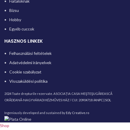
Fiataloknak
Bizsu
Hobby
Egyéb cuccok
HASZNOS LINKEK
Felhasználási feltételek
Adatvédelmi irányelvek
Cookie szabályzat
Visszaküldési politika
2024 Toate drepturile rezervate. ASOCIAȚIA CASA MEŞTEŞUGĂREASCĂ
ORĂDEANĂ-NAGYVÁRADI KÉZMŰVES HÁZ / CUI: 20904718 /
ANPC |
SOL
Ingeniously developed and sustained by
Edy Creative.ro
Shop