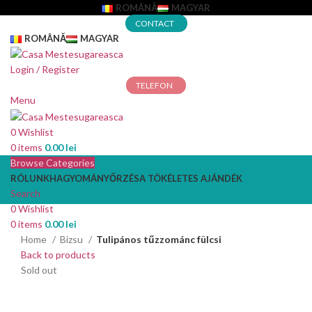
ROMÂNĂ
MAGYAR
CONTACT
ROMÂNĂ
MAGYAR
Login / Register
TELEFON
Menu
0
Wishlist
0
items
0.00
lei
Browse Categories
RÓLUNK
HAGYOMÁNYŐRZÉS
A TÖKÉLETES AJÁNDÉK
Search
0
Wishlist
0
items
0.00
lei
Home
Bizsu
Tulipános tűzzománc fülcsi
Back to products
Sold out