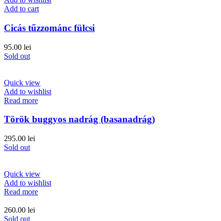
Add to cart
Cicás tűzzománc fülcsi
95.00
lei
Sold out
Quick view
Add to wishlist
Read more
Török buggyos nadrág (basanadrág)
295.00
lei
Sold out
Quick view
Add to wishlist
Read more
260.00
lei
Sold out