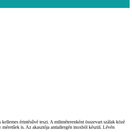
 kellemes érintésűvé teszi. A miliméterenként összevart szálak közé
 méretűek is. Az akasztója antiallergén inoxból készül. Lévén