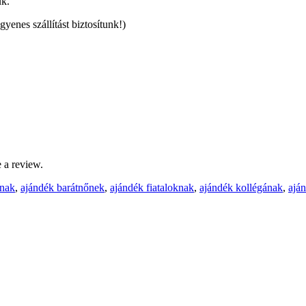
uk.
ngyenes szállítást biztosítunk!)
 a review.
snak
,
ajándék barátnőnek
,
ajándék fiataloknak
,
ajándék kollégának
,
aján