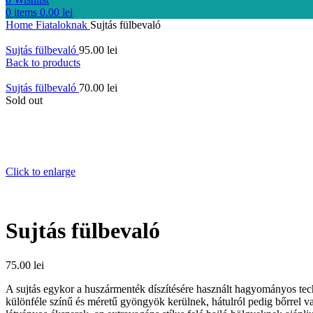
0
items
0.00
lei
Home
Fiataloknak
Sujtás fülbevaló
Sujtás fülbevaló
95.00
lei
Back to products
Sujtás fülbevaló
70.00
lei
Sold out
Click to enlarge
Sujtás fülbevaló
75.00
lei
A sujtás egykor a huszármenték díszítésére használt hagyományos techn
különféle színű és méretű gyöngyök kerülnek, hátulról pedig bőrrel v