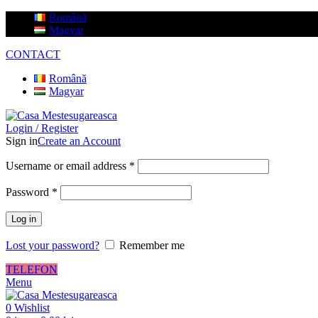
Română
Magyar
CONTACT
Română
Magyar
Login / Register
Sign in
Create an Account
Username or email address
*
Password
*
Log in
Lost your password?
Remember me
TELEFON
Menu
0
Wishlist