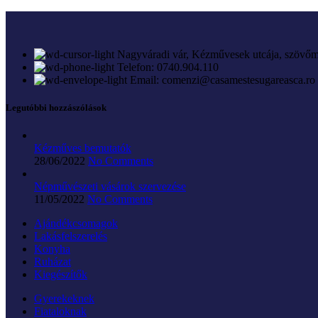
Nagyváradi vár, Kézművesek utcája, szövőm
Telefon: 0740.904.110
Email: comenzi@casamestesugareasca.ro
Legutóbbi hozzászólások
Kézműves bemutatók
28/06/2022
No Comments
Népművészeti vásárok szervezése
11/05/2022
No Comments
Ajándékcsomagok
Lakásfelszerelés
Konyha
Ruházat
Kiegészítők
Gyerekeknek
Fiataloknak