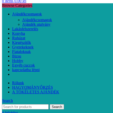
0
items
0.00
lei
Browse Categories
Ajándékcsomagok
Ajándékcsomagok
Ajándék utalvány
Lakásfelszerelés
Konyha
Ruházat
Kiegészítők
Gyerekeknek
Fiataloknak
Bizsu
Hobby
Egyéb cuccok
kapcsolatba lépni
Rólunk
HAGYOMÁNYŐRZÉS
A TÖKÉLETES AJÁNDÉK
Search
Search
0
Wishlist