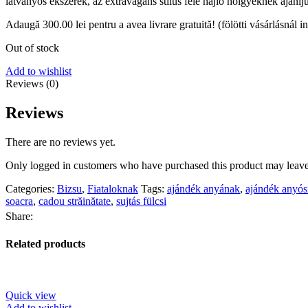
látványos ékszerek, az extravagáns stílus felé hajló hölgyeknek ajánlj
Adaugă
300.00
lei
pentru a avea livrare gratuită! (fölötti vásárlásnál i
Out of stock
Add to wishlist
Reviews (0)
Reviews
There are no reviews yet.
Only logged in customers who have purchased this product may leave
Categories:
Bizsu
,
Fiataloknak
Tags:
ajándék anyának
,
ajándék anyó
soacra
,
cadou străinătate
,
sujtás fülcsi
Share:
Related products
Quick view
Add to wishlist