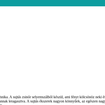
ika. A sujtás zsinór selyemszálból készül, ami fényt kölcsönöz neki és
annak leragasztva. A sujtás ékszerek nagyon könnyűek, az egészen nagy