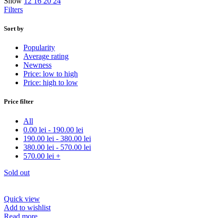
Show
12
16
20
24
Filters
Sort by
Popularity
Average rating
Newness
Price: low to high
Price: high to low
Price filter
All
0.00
lei
-
190.00
lei
190.00
lei
-
380.00
lei
380.00
lei
-
570.00
lei
570.00
lei
+
Sold out
Quick view
Add to wishlist
Read more