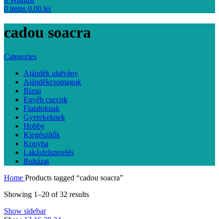
0
items
0.00
lei
cadou soacra
Categories
Ajándék utalvány
Ajándékcsomagok
Bizsu
Egyéb cuccok
Fiataloknak
Gyerekeknek
Hobby
Kiegészítők
Konyha
Lakásfelszerelés
Ruházat
Home
Products tagged “cadou soacra”
Showing 1–20 of 32 results
Show sidebar