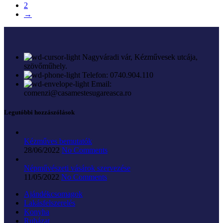
2
→
Nagyváradi vár, Kézművesek utcája,
szövőműhely.
Telefon: 0740.904.110
Email:
comenzi@casamestesugareasca.ro
Legutóbbi hozzászólások
Kézműves bemutatók
28/06/2022
No Comments
Népművészeti vásárok szervezése
11/05/2022
No Comments
Ajándékcsomagok
Lakásfelszerelés
Konyha
Ruházat