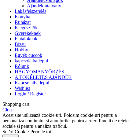
Ajándékcsomagok
Ajándék utalvány
Lakásfelszerelés
Konyha
Ruházat
Kiegészítők
Gyerekeknek
Fiataloknak
Bizsu
Hobby
Egyéb cuccok
kapcsolatba lépni
Rólunk
HAGYOMÁNYŐRZÉS
A TÖKÉLETES AJÁNDÉK
Kapcsolatba lépni
Wishlist
Login / Register
Shopping cart
Close
Acest site utilizează cookie-uri. Folosim cookie-uri pentru a
personaliza conținutul și anunțurile, pentru a oferi funcții de rețele
sociale și pentru a analiza traficul.
Setări Cookie
Permite tot