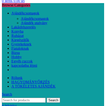
0
items
0.00
lei
Browse Categories
Ajándékcsomagok
Ajándékcsomagok
Ajándék utalvány
Lakásfelszerelés
Konyha
Ruházat
Kiegészítők
Gyerekeknek
Fiataloknak
Bizsu
Hobby
Egyéb cuccok
kapcsolatba lépni
Rólunk
HAGYOMÁNYŐRZÉS
A TÖKÉLETES AJÁNDÉK
Search
Search
0
Wishlist