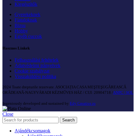
Kiegészítők
Gyerekeknek
Fiataloknak
Bizsu
Hobby
Egyéb cuccok
Hasznos Linkek
Felhasználási feltételek
Adatvédelmi irányelvek
Cookie szabályzat
Visszaküldési politika
2024 Toate drepturile rezervate. ASOCIAȚIA CASA MEŞTEŞUGĂREASCĂ
ORĂDEANĂ-NAGYVÁRADI KÉZMŰVES HÁZ / CUI: 20904718 /
ANPC |
SOL
Ingeniously developed and sustained by
Edy Creative.ro
Close
Search
Ajándékcsomagok