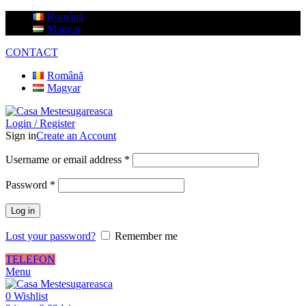
Română
Magyar
CONTACT
Română
Magyar
Login / Register
Sign in
Create an Account
Username or email address
*
Password
*
Log in
Lost your password?
Remember me
TELEFON
Menu
0
Wishlist