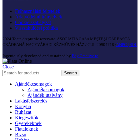
Felhasználási feltételek
Adatvédelmi irányelvek
Cookie szabályzat
Visszaküldési politika
2024 Toate drepturile rezervate. ASOCIAȚIA CASA MEŞTEŞUGĂREASCĂ
ORĂDEANĂ-NAGYVÁRADI KÉZMŰVES HÁZ / CUI: 20904718 /
ANPC |
SOL
Ingeniously developed and sustained by
Edy Creative.ro
Close
Search
Ajándékcsomagok
Ajándékcsomagok
Ajándék utalvány
Lakásfelszerelés
Konyha
Ruházat
Kiegészítők
Gyerekeknek
Fiataloknak
Bizsu