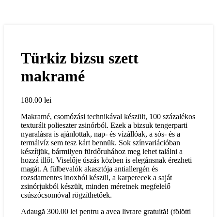
Türkiz bizsu szett
makramé
180.00
lei
Makramé, csomózási technikával készült, 100 százalékos
texturált polieszter zsinórból. Ezek a bizsuk tengerparti
nyaralásra is ajánlottak, nap- és vízállóak, a sós- és a
termálvíz sem tesz kárt bennük. Sok színvariációban
készítjük, bármilyen fürdőruhához meg lehet találni a
hozzá illőt. Viselője úszás közben is elegánsnak érezheti
magát. A fülbevalók akasztója antiallergén és
rozsdamentes inoxból készül, a karperecek a saját
zsinórjukból készült, minden méretnek megfelelő
csúszócsomóval rögzíthetőek.
Adaugă
300.00
lei
pentru a avea livrare gratuită! (fölötti