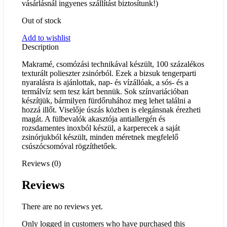
vásárlásnál ingyenes szállítást biztosítunk!)
Out of stock
Add to wishlist
Description
Makramé, csomózási technikával készült, 100 százalékos
texturált polieszter zsinórból. Ezek a bizsuk tengerparti
nyaralásra is ajánlottak, nap- és vízállóak, a sós- és a
termálvíz sem tesz kárt bennük. Sok színvariációban
készítjük, bármilyen fürdőruhához meg lehet találni a
hozzá illőt. Viselője úszás közben is elegánsnak érezheti
magát. A fülbevalók akasztója antiallergén és
rozsdamentes inoxból készül, a karperecek a saját
zsinórjukból készült, minden méretnek megfelelő
csúszócsomóval rögzíthetőek.
Reviews (0)
Reviews
There are no reviews yet.
Only logged in customers who have purchased this