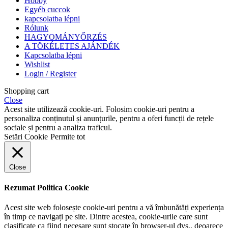
Hobby
Egyéb cuccok
kapcsolatba lépni
Rólunk
HAGYOMÁNYŐRZÉS
A TÖKÉLETES AJÁNDÉK
Kapcsolatba lépni
Wishlist
Login / Register
Shopping cart
Close
Acest site utilizează cookie-uri. Folosim cookie-uri pentru a
personaliza conținutul și anunțurile, pentru a oferi funcții de rețele
sociale și pentru a analiza traficul.
Setări Cookie
Permite tot
Close
Rezumat Politica Cookie
Acest site web folosește cookie-uri pentru a vă îmbunătăți experiența
în timp ce navigați pe site. Dintre acestea, cookie-urile care sunt
clasificate ca fiind necesare sunt stocate în browser-ul dvs., deoarece