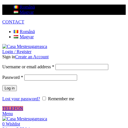
Română
Magyar
CONTACT
Română
Magyar
Login / Register
Sign in
Create an Account
Username or email address
*
Password
*
Log in
Lost your password?
Remember me
TELEFON
Menu
0
Wishlist