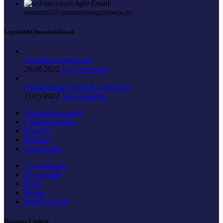
Email:
comenzi@casamestesugareasca.ro
Legutóbbi hozzászólások
Kézműves bemutatók
28/06/2022
No Comments
Népművészeti vásárok szervezése
11/05/2022
No Comments
Ajándékcsomagok
Lakásfelszerelés
Konyha
Ruházat
Kiegészítők
Gyerekeknek
Fiataloknak
Bizsu
Hobby
Egyéb cuccok
Hasznos Linkek