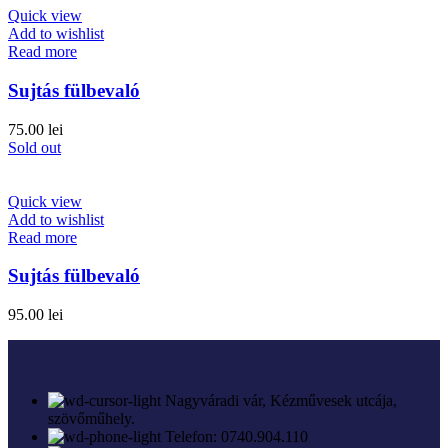
Quick view
Add to wishlist
Read more
Sujtás fülbevaló
75.00
lei
Sold out
Quick view
Add to wishlist
Read more
Sujtás fülbevaló
95.00
lei
Nagyváradi vár, Kézművesek utcája,
szövőműhely.
Telefon: 0740.904.110