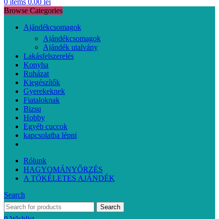
0
items
0.00
lei
Browse Categories
Ajándékcsomagok
Ajándékcsomagok
Ajándék utalvány
Lakásfelszerelés
Konyha
Ruházat
Kiegészítők
Gyerekeknek
Fiataloknak
Bizsu
Hobby
Egyéb cuccok
kapcsolatba lépni
Rólunk
HAGYOMÁNYŐRZÉS
A TÖKÉLETES AJÁNDÉK
Search
Search
0
Wishlist