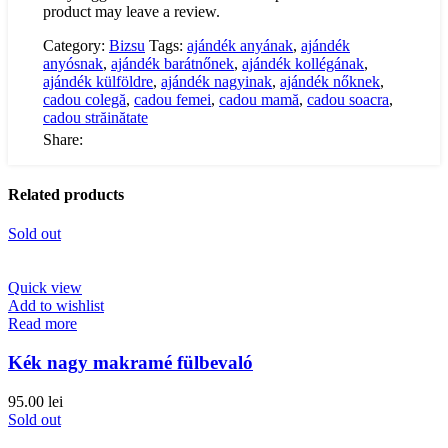
product may leave a review.
Category:
Bizsu
Tags:
ajándék anyának
,
ajándék
anyósnak
,
ajándék barátnőnek
,
ajándék kollégának
,
ajándék külföldre
,
ajándék nagyinak
,
ajándék nőknek
,
cadou colegă
,
cadou femei
,
cadou mamă
,
cadou soacra
,
cadou străinătate
Share:
Related products
Sold out
Quick view
Add to wishlist
Read more
Kék nagy makramé fülbevaló
95.00
lei
Sold out