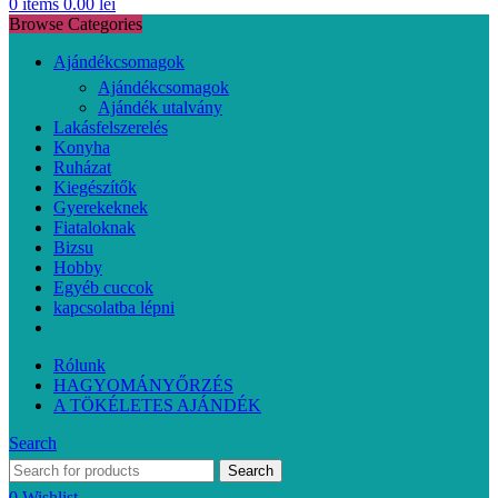
0
items
0.00
lei
Browse Categories
Ajándékcsomagok
Ajándékcsomagok
Ajándék utalvány
Lakásfelszerelés
Konyha
Ruházat
Kiegészítők
Gyerekeknek
Fiataloknak
Bizsu
Hobby
Egyéb cuccok
kapcsolatba lépni
Rólunk
HAGYOMÁNYŐRZÉS
A TÖKÉLETES AJÁNDÉK
Search
Search
0
Wishlist