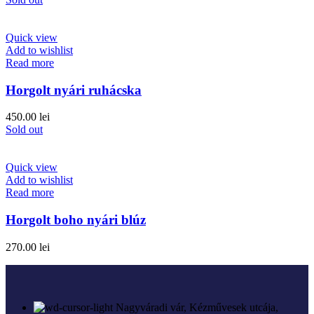
Quick view
Add to wishlist
Read more
Horgolt nyári ruhácska
450.00
lei
Sold out
Quick view
Add to wishlist
Read more
Horgolt boho nyári blúz
270.00
lei
Nagyváradi vár, Kézművesek utcája,