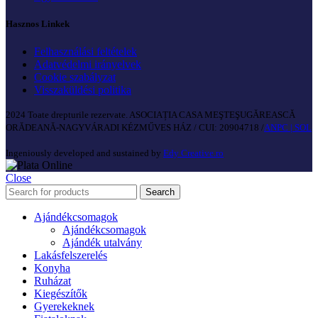
Hasznos Linkek
Felhasználási feltételek
Adatvédelmi irányelvek
Cookie szabályzat
Visszaküldési politika
2024 Toate drepturile rezervate. ASOCIAȚIA CASA MEŞTEŞUGĂREASCĂ
ORĂDEANĂ-NAGYVÁRADI KÉZMŰVES HÁZ / CUI: 20904718 /
ANPC |
SOL
Ingeniously developed and sustained by
Edy Creative.ro
Close
Search
Ajándékcsomagok
Ajándékcsomagok
Ajándék utalvány
Lakásfelszerelés
Konyha
Ruházat
Kiegészítők
Gyerekeknek