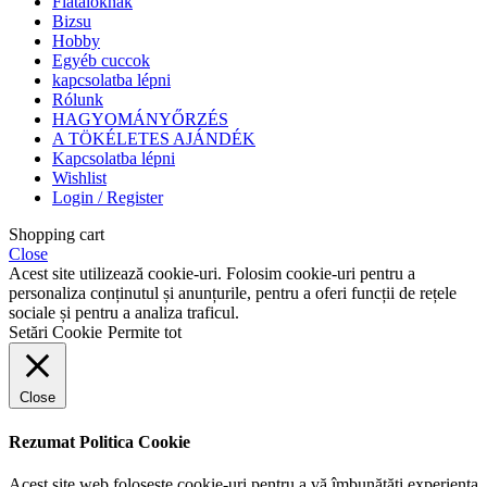
Fiataloknak
Bizsu
Hobby
Egyéb cuccok
kapcsolatba lépni
Rólunk
HAGYOMÁNYŐRZÉS
A TÖKÉLETES AJÁNDÉK
Kapcsolatba lépni
Wishlist
Login / Register
Shopping cart
Close
Acest site utilizează cookie-uri. Folosim cookie-uri pentru a
personaliza conținutul și anunțurile, pentru a oferi funcții de rețele
sociale și pentru a analiza traficul.
Setări Cookie
Permite tot
Close
Rezumat Politica Cookie
Acest site web folosește cookie-uri pentru a vă îmbunătăți experiența