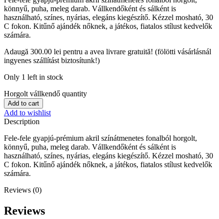
könnyű, puha, meleg darab. Vállkendőként és sálként is
használható, színes, nyárias, elegáns kiegészítő. Kézzel mosható, 30
C fokon. Kitűnő ajándék nőknek, a játékos, fiatalos stílust kedvelők
számára.
Adaugă
300.00
lei
pentru a avea livrare gratuită! (fölötti vásárlásnál
ingyenes szállítást biztosítunk!)
Only 1 left in stock
Horgolt vállkendő quantity
Add to cart
Add to wishlist
Description
Fele-fele gyapjú-prémium akril színátmenetes fonalból horgolt,
könnyű, puha, meleg darab. Vállkendőként és sálként is
használható, színes, nyárias, elegáns kiegészítő. Kézzel mosható, 30
C fokon. Kitűnő ajándék nőknek, a játékos, fiatalos stílust kedvelők
számára.
Reviews (0)
Reviews