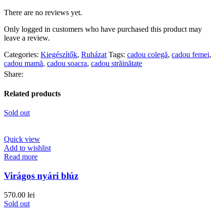
There are no reviews yet.
Only logged in customers who have purchased this product may
leave a review.
Categories:
Kiegészítők
,
Ruházat
Tags:
cadou colegă
,
cadou femei
,
cadou mamă
,
cadou soacra
,
cadou străinătate
Share:
Related products
Sold out
Quick view
Add to wishlist
Read more
Virágos nyári blúz
570.00
lei
Sold out