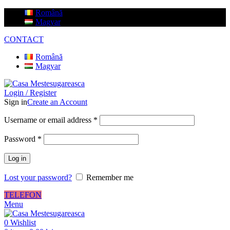
Română
Magyar
CONTACT
Română
Magyar
Login / Register
Sign in
Create an Account
Username or email address
*
Password
*
Log in
Lost your password?
Remember me
TELEFON
Menu
0
Wishlist