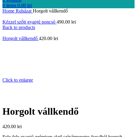
0
items
0.00
lei
Home
Ruházat
Horgolt vállkendő
Kézzel szőtt gyapjú poncsó
490.00
lei
Back to products
Horgolt vállkendő
420.00
lei
Click to enlarge
Horgolt vállkendő
420.00
lei
Fele-fele gyapjú-prémium akril színátmenetes fonalból horgolt,