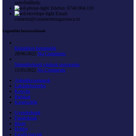
szövőműhely.
Telefon: 0740.904.110
Email:
comenzi@casamestesugareasca.ro
Legutóbbi hozzászólások
Kézműves bemutatók
28/06/2022
No Comments
Népművészeti vásárok szervezése
11/05/2022
No Comments
Ajándékcsomagok
Lakásfelszerelés
Konyha
Ruházat
Kiegészítők
Gyerekeknek
Fiataloknak
Bizsu
Hobby
Egyéb cuccok