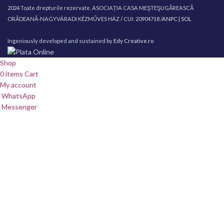
2024 Toate drepturile rezervate. ASOCIAȚIA CASA MEŞTEŞUGĂREASCĂ
ORĂDEANĂ-NAGYVÁRADI KÉZMŰVES HÁZ / CUI: 20904718 /
ANPC |
SOL
Ingeniously developed and sustained by
Edy Creative.ro
Shop
0
items
Cart
My account
WhatsApp
Messenger