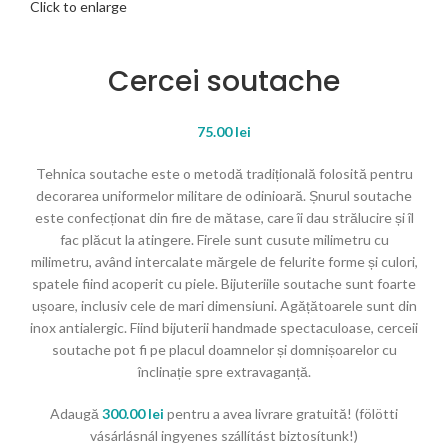
Click to enlarge
Cercei soutache
75.00
lei
Tehnica soutache este o metodă tradițională folosită pentru
decorarea uniformelor militare de odinioară. Șnurul soutache
este confecționat din fire de mătase, care îi dau strălucire și îl
fac plăcut la atingere. Firele sunt cusute milimetru cu
milimetru, având intercalate mărgele de felurite forme și culori,
spatele fiind acoperit cu piele. Bijuteriile soutache sunt foarte
ușoare, inclusiv cele de mari dimensiuni. Agățătoarele sunt din
inox antialergic. Fiind bijuterii handmade spectaculoase, cerceii
soutache pot fi pe placul doamnelor și domnișoarelor cu
înclinație spre extravaganță.
Adaugă
300.00
lei
pentru a avea livrare gratuită! (fölötti
vásárlásnál ingyenes szállítást biztosítunk!)