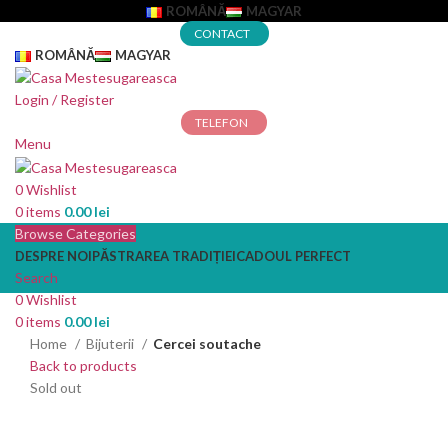
ROMÂNĂ
MAGYAR
CONTACT
ROMÂNĂ
MAGYAR
Login / Register
TELEFON
Menu
0
Wishlist
0
items
0.00
lei
Browse Categories
DESPRE NOI
PĂSTRAREA TRADIȚIEI
CADOUL PERFECT
Search
0
Wishlist
0
items
0.00
lei
Home
Bijuterii
Cercei soutache
Back to products
Sold out