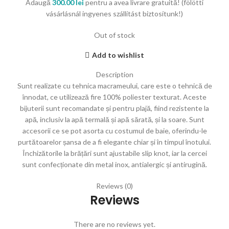
Adaugă
300.00
lei
pentru a avea livrare gratuită! (fölötti
vásárlásnál ingyenes szállítást biztosítunk!)
Out of stock
Add to wishlist
Description
Sunt realizate cu tehnica macrameului, care este o tehnică de
înnodat, ce utilizează fire 100% poliester texturat. Aceste
bijuterii sunt recomandate și pentru plajă, fiind rezistente la
apă, inclusiv la apă termală și apă sărată, și la soare. Sunt
accesorii ce se pot asorta cu costumul de baie, oferindu-le
purtătoarelor șansa de a fi elegante chiar și în timpul înotului.
Închizătorile la brățări sunt ajustabile slip knot, iar la cercei
sunt confecționate din metal inox, antialergic și antirugină.
Reviews (0)
Reviews
There are no reviews yet.