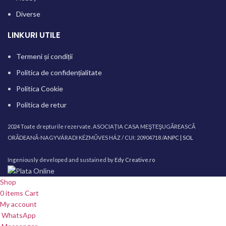
Diverse
LINKURI UTILE
Termeni și condiții
Politica de confidențialitate
Politica Cookie
Politica de retur
2024 Toate drepturile rezervate. ASOCIAȚIA CASA MEŞTEŞUGĂREASCĂ
ORĂDEANĂ-NAGYVÁRADI KÉZMŰVES HÁZ / CUI: 20904718 /
ANPC |
SOL
Ingeniously developed and sustained by
Edy Creative.ro
Shop
0
items
Cart
My account
WhatsApp