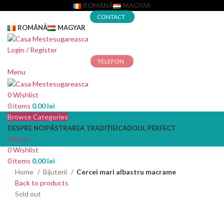
ROMÂNĂ
MAGYAR
CONTACT
ROMÂNĂ
MAGYAR
Login / Register
TELEFON
Menu
0
Wishlist
0
items
0.00
lei
Browse Categories
DESPRE NOI
PĂSTRAREA TRADIȚIEI
CADOUL PERFECT
Search
0
Wishlist
0
items
0.00
lei
Home
Bijuterii
Cercei mari albastru macrame
Back to products
Sold out