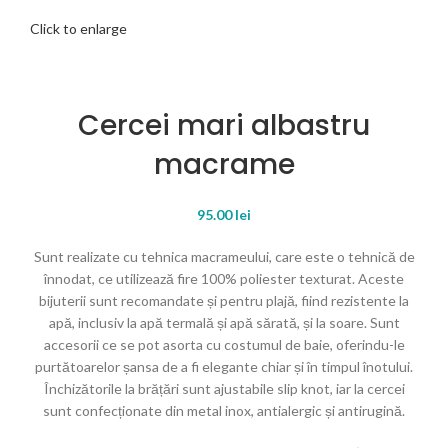
Click to enlarge
Cercei mari albastru
macrame
95.00
lei
Sunt realizate cu tehnica macrameului, care este o tehnică de
înnodat, ce utilizează fire 100% poliester texturat. Aceste
bijuterii sunt recomandate și pentru plajă, fiind rezistente la
apă, inclusiv la apă termală și apă sărată, și la soare. Sunt
accesorii ce se pot asorta cu costumul de baie, oferindu-le
purtătoarelor șansa de a fi elegante chiar și în timpul înotului.
Închizătorile la brățări sunt ajustabile slip knot, iar la cercei
sunt confecționate din metal inox, antialergic și antirugină.