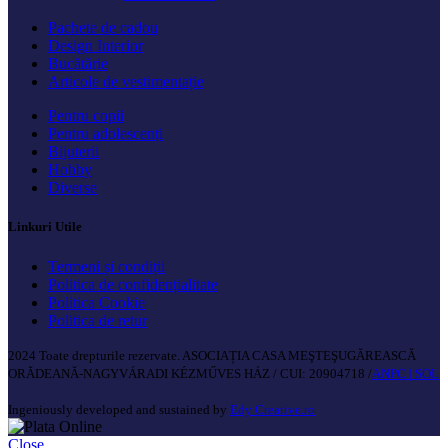
Pachete de cadou
Design Interior
Bucătărie
Articole de vestimentație
Pentru copii
Pentru adolescenți
Bijuterii
Hobby
Diverse
Linkuri Utile
Termeni și condiții
Politica de confidențialitate
Politica Cookie
Politica de retur
2024 Toate drepturile rezervate. ASOCIAȚIA CASA MEŞTEŞUGĂREASCĂ
ORĂDEANĂ-NAGYVÁRADI KÉZMŰVES HÁZ / CUI: 20904718 /
ANPC |
SOL
Ingeniously developed and sustained by
Edy Creative.ro
Close