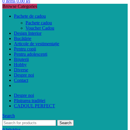
0
items
0.00
lei
Browse Categories
Pachete de cadou
Pachete cadou
Voucher Cadou
Design Interior
Bucătărie
Articole de vestimentație
Pentru copii
Pentru adolescenți
Bijuterii
Hobby
Diverse
Despre noi
Contact
Despre noi
Păstrarea tradiției
CADOUL PERFECT
Search
Search
0
Wishlist