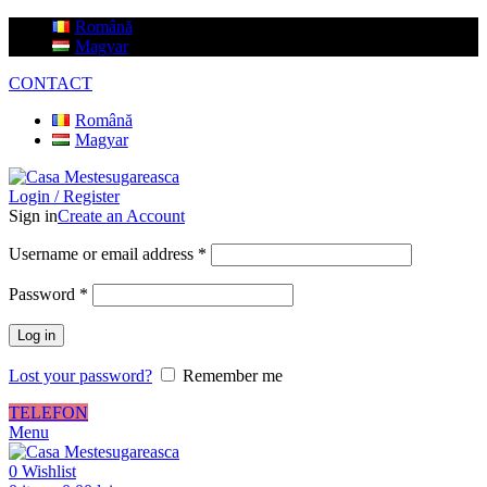
Română
Magyar
CONTACT
Română
Magyar
Login / Register
Sign in
Create an Account
Username or email address
*
Password
*
Log in
Lost your password?
Remember me
TELEFON
Menu
0
Wishlist