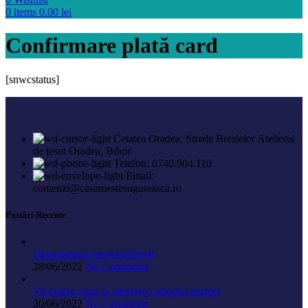
0
items
0.00
lei
Confirmare plată card
[snwcstatus]
Cetatea Oradea, Strada Breslelor Atelierul
de țesut Oradea, Bihor
Telefon: 0740.904.110
Email:
comenzi@casamestesugareasca.ro
Postări Recente
Demonstrații meșteșugărești
28/06/2022
No Comments
Vă putem ajuta la alegerea cadoului perfect
20/06/2022
No Comments