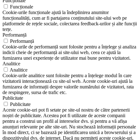
Funcționale
Funcționale
Cookie-urile funcționale ajută la îndeplinirea anumitor
funcționalități, cum ar fi partajarea conținutului site-ului web pe
platformele de rețele sociale, colectarea feedback-urilor și alte funcții
terțe.
Performanță
Performanță
Cookie-urile de performanță sunt folosite pentru a înțelege și analiza
indicii cheie de performanță ai site-ului web, ceea ce ajută la
furnizarea unei experiențe de utilizator mai bune pentru vizitatori.
Analitice
Analitice
Cookie-urile analitice sunt folosite pentru a înțelege modul în care
vizitatorii interacționează cu site-ul web. Aceste cookie-uri ajută la
furnizarea de informații despre valorile numărului de vizitatori, rata
de respingere, sursa de trafic etc.
Publicitate
Publicitate
Aceste cookie-uri pot fi setate pe site-ul nostru de către partenerii
noștri de publicitate. Acestea pot fi utilizate de aceste companii
pentru a construi un profil al intereselor dvs. și pentru a vă afișa
anunțuri relevante pe alte site-uri. Nu stochează informații personale
în mod direct, ci se bazează pe identificarea unică a browserului și a
dispozitivului dvs. de internet. Dacă nu permiteți aceste cookie-uri,