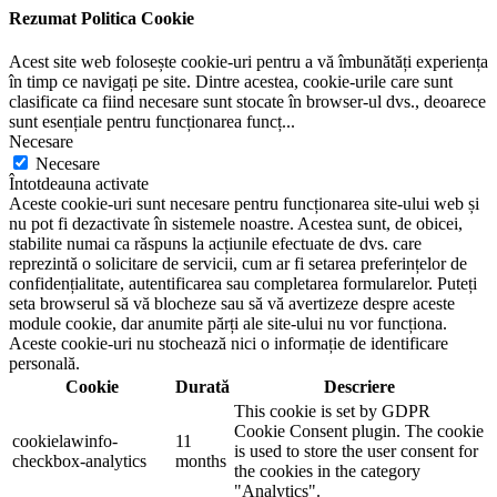
Rezumat Politica Cookie
Acest site web folosește cookie-uri pentru a vă îmbunătăți experiența
în timp ce navigați pe site. Dintre acestea, cookie-urile care sunt
clasificate ca fiind necesare sunt stocate în browser-ul dvs., deoarece
sunt esențiale pentru funcționarea funcț
...
Necesare
Necesare
Întotdeauna activate
Aceste cookie-uri sunt necesare pentru funcționarea site-ului web și
nu pot fi dezactivate în sistemele noastre. Acestea sunt, de obicei,
stabilite numai ca răspuns la acțiunile efectuate de dvs. care
reprezintă o solicitare de servicii, cum ar fi setarea preferințelor de
confidențialitate, autentificarea sau completarea formularelor. Puteți
seta browserul să vă blocheze sau să vă avertizeze despre aceste
module cookie, dar anumite părți ale site-ului nu vor funcționa.
Aceste cookie-uri nu stochează nici o informație de identificare
personală.
Cookie
Durată
Descriere
This cookie is set by GDPR
Cookie Consent plugin. The cookie
cookielawinfo-
11
is used to store the user consent for
checkbox-analytics
months
the cookies in the category
"Analytics".