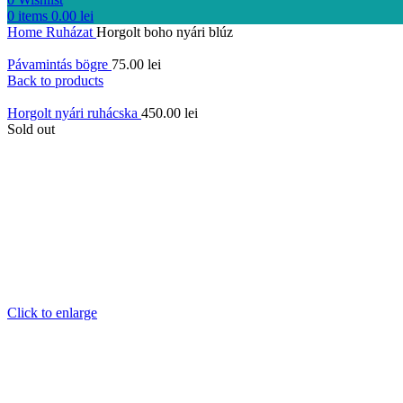
0
items
0.00
lei
Home
Ruházat
Horgolt boho nyári blúz
Pávamintás bögre
75.00
lei
Back to products
Horgolt nyári ruhácska
450.00
lei
Sold out
Click to enlarge