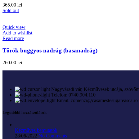
365.00
lei
Sold out
Quick view
Add to wishlist
Read more
Török buggyos nadrág (basanadrág)
260.00
lei
Nagyváradi vár, Kézművesek utcája, szövőm
Telefon: 0740.904.110
Email: comenzi@casamestesugareasca.ro
Legutóbbi hozzászólások
Kézműves bemutatók
28/06/2022
No Comments