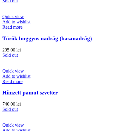
Sold out
Quick view
Add to wishlist
Read more
Török buggyos nadrág (basanadrág)
295.00
lei
Sold out
Quick view
Add to wishlist
Read more
Hímzett pamut szvetter
740.00
lei
Sold out
Quick view
Add to wishlist