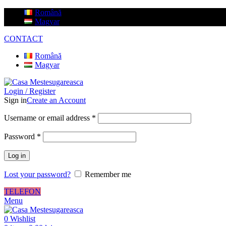
Română
Magyar
CONTACT
Română
Magyar
Login / Register
Sign in
Create an Account
Username or email address
*
Password
*
Log in
Lost your password?
Remember me
TELEFON
Menu
0
Wishlist