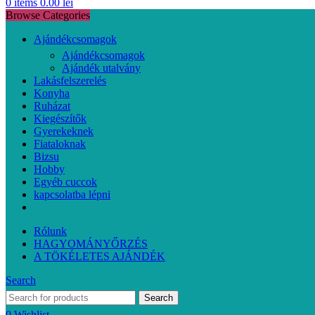
0
items
0.00
lei
Browse Categories
Ajándékcsomagok
Ajándékcsomagok
Ajándék utalvány
Lakásfelszerelés
Konyha
Ruházat
Kiegészítők
Gyerekeknek
Fiataloknak
Bizsu
Hobby
Egyéb cuccok
kapcsolatba lépni
Rólunk
HAGYOMÁNYŐRZÉS
A TÖKÉLETES AJÁNDÉK
Search
Search
0
Wishlist