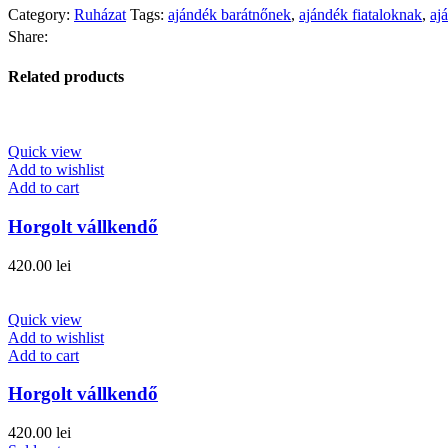
Category:
Ruházat
Tags:
ajándék barátnőnek
,
ajándék fiataloknak
,
aj
Share:
Related products
Quick view
Add to wishlist
Add to cart
Horgolt vállkendő
420.00
lei
Quick view
Add to wishlist
Add to cart
Horgolt vállkendő
420.00
lei