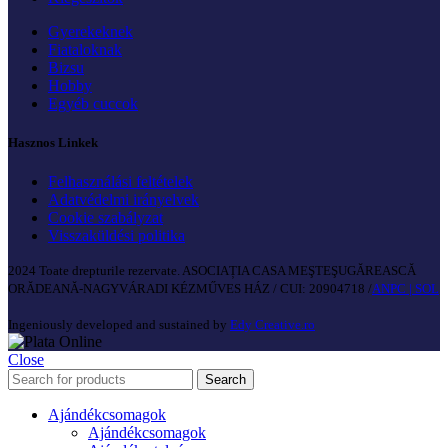
Gyerekeknek
Fiataloknak
Bizsu
Hobby
Egyéb cuccok
Hasznos Linkek
Felhasználási feltételek
Adatvédelmi irányelvek
Cookie szabályzat
Visszaküldési politika
2024 Toate drepturile rezervate. ASOCIAȚIA CASA MEŞTEŞUGĂREASCĂ
ORĂDEANĂ-NAGYVÁRADI KÉZMŰVES HÁZ / CUI: 20904718 /
ANPC |
SOL
Ingeniously developed and sustained by
Edy Creative.ro
Close
Search
Ajándékcsomagok
Ajándékcsomagok