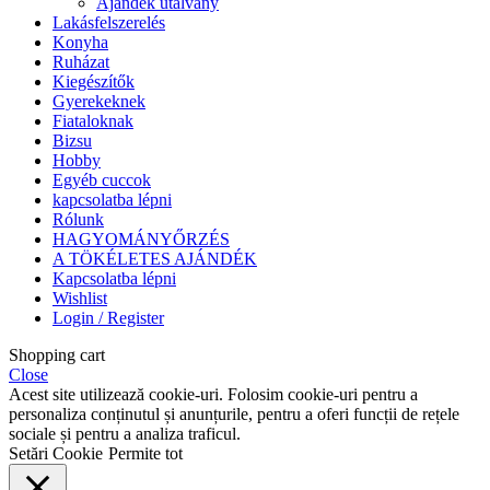
Ajándék utalvány
Lakásfelszerelés
Konyha
Ruházat
Kiegészítők
Gyerekeknek
Fiataloknak
Bizsu
Hobby
Egyéb cuccok
kapcsolatba lépni
Rólunk
HAGYOMÁNYŐRZÉS
A TÖKÉLETES AJÁNDÉK
Kapcsolatba lépni
Wishlist
Login / Register
Shopping cart
Close
Acest site utilizează cookie-uri. Folosim cookie-uri pentru a
personaliza conținutul și anunțurile, pentru a oferi funcții de rețele
sociale și pentru a analiza traficul.
Setări Cookie
Permite tot