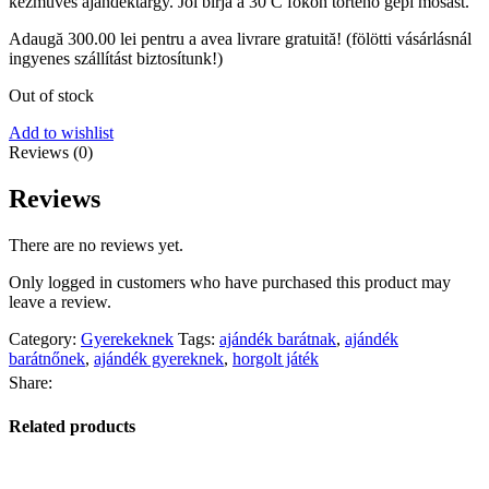
kézműves ajándéktárgy. Jól bírja a 30 C fokon történő gépi mosást.
Adaugă
300.00
lei
pentru a avea livrare gratuită! (fölötti vásárlásnál
ingyenes szállítást biztosítunk!)
Out of stock
Add to wishlist
Reviews (0)
Reviews
There are no reviews yet.
Only logged in customers who have purchased this product may
leave a review.
Category:
Gyerekeknek
Tags:
ajándék barátnak
,
ajándék
barátnőnek
,
ajándék gyereknek
,
horgolt játék
Share:
Related products