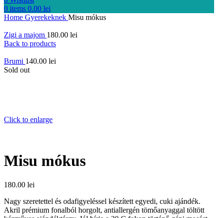
0
items
0.00
lei
Home
Gyerekeknek
Misu mókus
Zigi a majom
180.00
lei
Back to products
Brumi
140.00
lei
Sold out
Click to enlarge
Misu mókus
180.00
lei
Nagy szeretettel és odafigyeléssel készített egyedi, cuki ajándék.
Akril prémium fonalból horgolt, antiallergén tömőanyaggal töltött