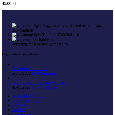
45.00
lei
Nagyváradi vár, Kézművesek utcája,
szövőműhely.
Telefon: 0740.904.110
Email:
comenzi@casamestesugareasca.ro
Legutóbbi hozzászólások
Kézműves bemutatók
28/06/2022
No Comments
Népművészeti vásárok szervezése
11/05/2022
No Comments
Ajándékcsomagok
Lakásfelszerelés
Konyha
Ruházat
Kiegészítők