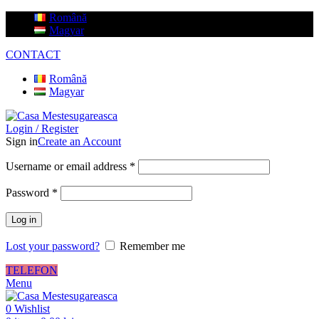
Română
Magyar
CONTACT
Română
Magyar
Login / Register
Sign in
Create an Account
Username or email address
*
Password
*
Log in
Lost your password?
Remember me
TELEFON
Menu
0
Wishlist