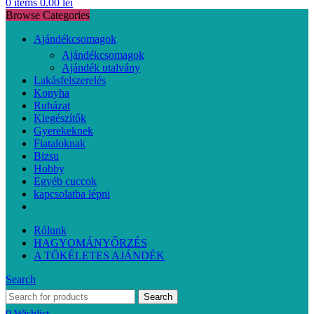
0
items
0.00
lei
Browse Categories
Ajándékcsomagok
Ajándékcsomagok
Ajándék utalvány
Lakásfelszerelés
Konyha
Ruházat
Kiegészítők
Gyerekeknek
Fiataloknak
Bizsu
Hobby
Egyéb cuccok
kapcsolatba lépni
Rólunk
HAGYOMÁNYŐRZÉS
A TÖKÉLETES AJÁNDÉK
Search
Search
0
Wishlist