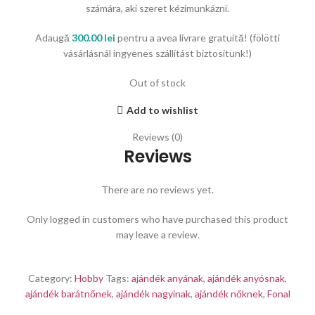
számára, aki szeret kézimunkázni.
Adaugă
300.00
lei
pentru a avea livrare gratuită! (fölötti
vásárlásnál ingyenes szállítást biztosítunk!)
Out of stock
Add to wishlist
Reviews (0)
Reviews
There are no reviews yet.
Only logged in customers who have purchased this product
may leave a review.
Category:
Hobby
Tags:
ajándék anyának
,
ajándék anyósnak
,
ajándék barátnőnek
,
ajándék nagyinak
,
ajándék nőknek
,
Fonal