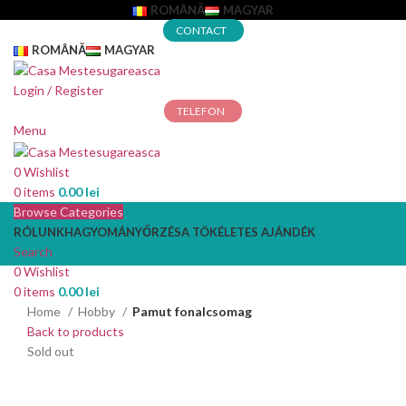
ROMÂNĂ
MAGYAR
CONTACT
ROMÂNĂ
MAGYAR
Login / Register
TELEFON
Menu
0
Wishlist
0
items
0.00
lei
Browse Categories
RÓLUNK
HAGYOMÁNYŐRZÉS
A TÖKÉLETES AJÁNDÉK
Search
0
Wishlist
0
items
0.00
lei
Home
Hobby
Pamut fonalcsomag
Back to products
Sold out