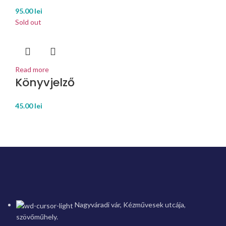
95.00
lei
Sold out
Read more
Könyvjelző
45.00
lei
Nagyváradi vár, Kézművesek utcája,
szövőműhely.