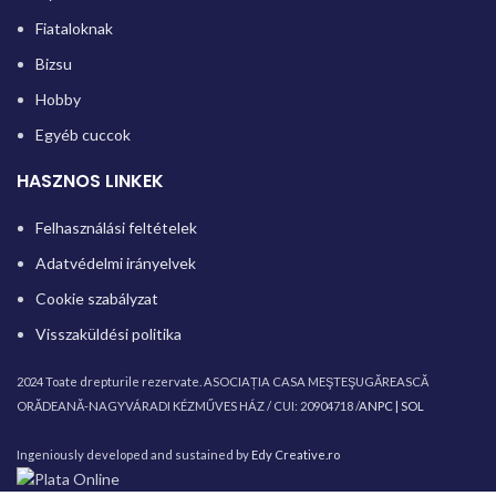
Fiataloknak
Bizsu
Hobby
Egyéb cuccok
HASZNOS LINKEK
Felhasználási feltételek
Adatvédelmi irányelvek
Cookie szabályzat
Visszaküldési politika
2024 Toate drepturile rezervate. ASOCIAȚIA CASA MEŞTEŞUGĂREASCĂ
ORĂDEANĂ-NAGYVÁRADI KÉZMŰVES HÁZ / CUI: 20904718 /
ANPC |
SOL
Ingeniously developed and sustained by
Edy Creative.ro