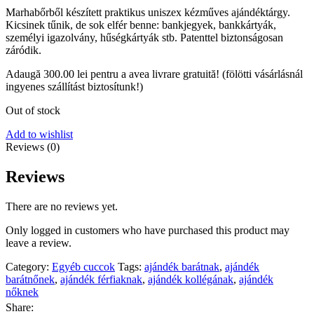
Marhabőrből készített praktikus uniszex kézműves ajándéktárgy.
Kicsinek tűnik, de sok elfér benne: bankjegyek, bankkártyák,
személyi igazolvány, hűségkártyák stb. Patenttel biztonságosan
záródik.
Adaugă
300.00
lei
pentru a avea livrare gratuită! (fölötti vásárlásnál
ingyenes szállítást biztosítunk!)
Out of stock
Add to wishlist
Reviews (0)
Reviews
There are no reviews yet.
Only logged in customers who have purchased this product may
leave a review.
Category:
Egyéb cuccok
Tags:
ajándék barátnak
,
ajándék
barátnőnek
,
ajándék férfiaknak
,
ajándék kollégának
,
ajándék
nőknek
Share: