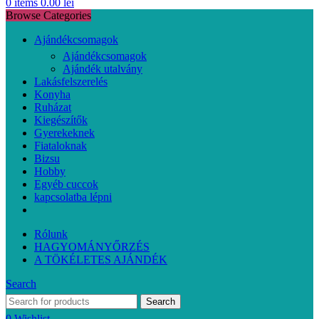
0
items
0.00
lei
Browse Categories
Ajándékcsomagok
Ajándékcsomagok
Ajándék utalvány
Lakásfelszerelés
Konyha
Ruházat
Kiegészítők
Gyerekeknek
Fiataloknak
Bizsu
Hobby
Egyéb cuccok
kapcsolatba lépni
Rólunk
HAGYOMÁNYŐRZÉS
A TÖKÉLETES AJÁNDÉK
Search
Search
0
Wishlist