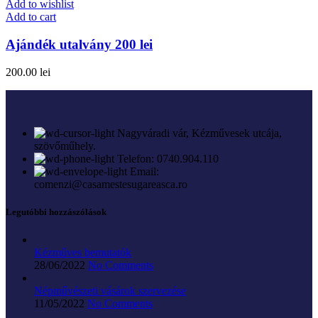
Add to wishlist
Add to cart
Ajándék utalvány 200 lei
200.00
lei
Nagyváradi vár, Kézművesek utcája,
szövőműhely.
Telefon: 0740.904.110
Email:
comenzi@casamestesugareasca.ro
Legutóbbi hozzászólások
Kézműves bemutatók
28/06/2022
No Comments
Népművészeti vásárok szervezése
11/05/2022
No Comments