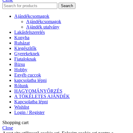
Search
Ajándékcsomagok
Ajándékcsomagok
Ajándék utalvány
Lakásfelszerelés
Konyha
Ruházat
Kiegészítők
Gyerekeknek
Fiataloknak
Bizsu
Hobby
Egyéb cuccok
kapcsolatba lépni
Rólunk
HAGYOMÁNYŐRZÉS
A TÖKÉLETES AJÁNDÉK
Kapcsolatba lépni
Wishlist
Login / Register
Shopping cart
Close