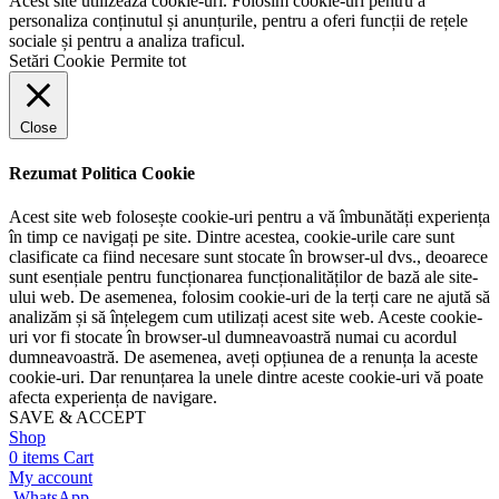
Acest site utilizează cookie-uri. Folosim cookie-uri pentru a
personaliza conținutul și anunțurile, pentru a oferi funcții de rețele
sociale și pentru a analiza traficul.
Setări Cookie
Permite tot
Close
Rezumat Politica Cookie
Acest site web folosește cookie-uri pentru a vă îmbunătăți experiența
în timp ce navigați pe site. Dintre acestea, cookie-urile care sunt
clasificate ca fiind necesare sunt stocate în browser-ul dvs., deoarece
sunt esențiale pentru funcționarea funcționalităților de bază ale site-
ului web. De asemenea, folosim cookie-uri de la terți care ne ajută să
analizăm și să înțelegem cum utilizați acest site web. Aceste cookie-
uri vor fi stocate în browser-ul dumneavoastră numai cu acordul
dumneavoastră. De asemenea, aveți opțiunea de a renunța la aceste
cookie-uri. Dar renunțarea la unele dintre aceste cookie-uri vă poate
afecta experiența de navigare.
SAVE & ACCEPT
Shop
0
items
Cart
My account
WhatsApp