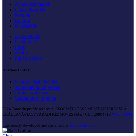
Ajándékcsomagok
Lakásfelszerelés
Konyha
Ruházat
Kiegészítők
Gyerekeknek
Fiataloknak
Bizsu
Hobby
Egyéb cuccok
Hasznos Linkek
Felhasználási feltételek
Adatvédelmi irányelvek
Cookie szabályzat
Visszaküldési politika
2024 Toate drepturile rezervate. ASOCIAȚIA CASA MEŞTEŞUGĂREASCĂ
ORĂDEANĂ-NAGYVÁRADI KÉZMŰVES HÁZ / CUI: 20904718 /
ANPC |
SOL
Ingeniously developed and sustained by
Edy Creative.ro
Close