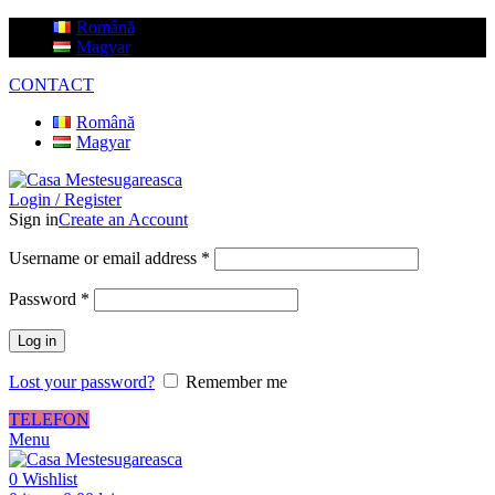
Română
Magyar
CONTACT
Română
Magyar
Login / Register
Sign in
Create an Account
Username or email address
*
Password
*
Log in
Lost your password?
Remember me
TELEFON
Menu
0
Wishlist