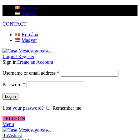
Română
Magyar
CONTACT
Română
Magyar
Login / Register
Sign in
Create an Account
Username or email address
*
Password
*
Log in
Lost your password?
Remember me
TELEFON
Menu
0
Wishlist