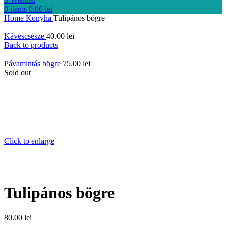
0
items
0.00
lei
Home
Konyha
Tulipános bögre
Kávéscsésze
40.00
lei
Back to products
Pávamintás bögre
75.00
lei
Sold out
Click to enlarge
Tulipános bögre
80.00
lei