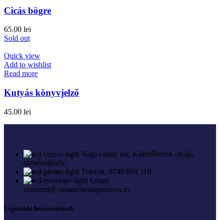
Cicás bögre
65.00
lei
Sold out
Quick view
Add to wishlist
Read more
Kutyás könyvjelző
45.00
lei
Nagyváradi vár, Kézművesek utcája,
szövőműhely.
Telefon: 0740.904.110
Email:
comenzi@casamestesugareasca.ro
Legutóbbi hozzászólások