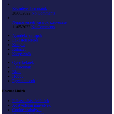
Kézműves bemutatók
28/06/2022
No Comments
Népművészeti vásárok szervezése
11/05/2022
No Comments
Ajándékcsomagok
Lakásfelszerelés
Konyha
Ruházat
Kiegészítők
Gyerekeknek
Fiataloknak
Bizsu
Hobby
Egyéb cuccok
Hasznos Linkek
Felhasználási feltételek
Adatvédelmi irányelvek
Cookie szabályzat