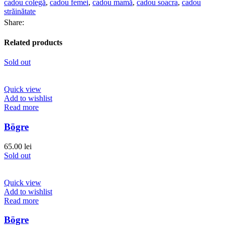
cadou colegă
,
cadou femei
,
cadou mamă
,
cadou soacra
,
cadou
străinătate
Share:
Related products
Sold out
Quick view
Add to wishlist
Read more
Bögre
65.00
lei
Sold out
Quick view
Add to wishlist
Read more
Bögre