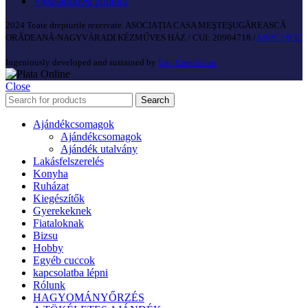
Visszaküldési politika
2024 Toate drepturile rezervate. ASOCIAȚIA CASA MEŞTEŞUGĂREASCĂ
ORĂDEANĂ-NAGYVÁRADI KÉZMŰVES HÁZ / CUI: 20904718 /
ANPC |
SOL
Ingeniously developed and sustained by
Edy Creative.ro
Close
Search
Ajándékcsomagok
Ajándékcsomagok
Ajándék utalvány
Lakásfelszerelés
Konyha
Ruházat
Kiegészítők
Gyerekeknek
Fiataloknak
Bizsu
Hobby
Egyéb cuccok
kapcsolatba lépni
Rólunk
HAGYOMÁNYŐRZÉS