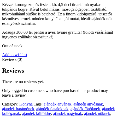
Kézzel korongozott és festett, kb. 4,5 deci űrtartalmú nyakas
tulipános bögre. Kívül-belül mázas, mosogatógépben tisztítható,
mikrohullámú sütőbe is betehető. Ez a finom kidolgozású, tetszetős
kézműves termék minden konyhában jól mutat, ideális ajándék nők
és anyósok számára.
Adaugă
300.00
lei
pentru a avea livrare gratuită! (fölötti vásárlásnál
ingyenes szállítást biztosítunk!)
Out of stock
Add to wishlist
Reviews (0)
Reviews
There are no reviews yet.
Only logged in customers who have purchased this product may
leave a review.
Category:
Konyha
Tags:
ajándék anyának
,
ajándék anyósnak
,
ajándék barátnőnek
,
ajándék fiataloknak
,
ajándék főnöknek
,
ajándék
kollégának
,
ajándék külföldre
,
ajándék nagyinak
,
ajándék nőknek
,