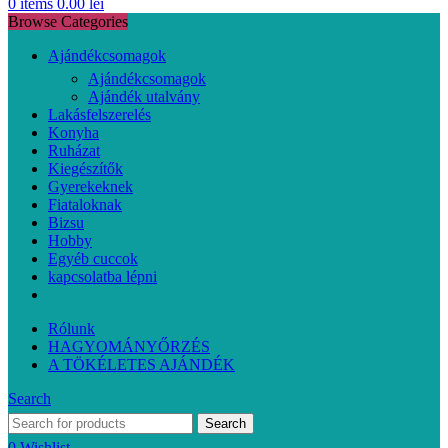
0
items
0.00
lei
Browse Categories
Ajándékcsomagok
Ajándékcsomagok
Ajándék utalvány
Lakásfelszerelés
Konyha
Ruházat
Kiegészítők
Gyerekeknek
Fiataloknak
Bizsu
Hobby
Egyéb cuccok
kapcsolatba lépni
Rólunk
HAGYOMÁNYŐRZÉS
A TÖKÉLETES AJÁNDÉK
Search
Search
0
Wishlist