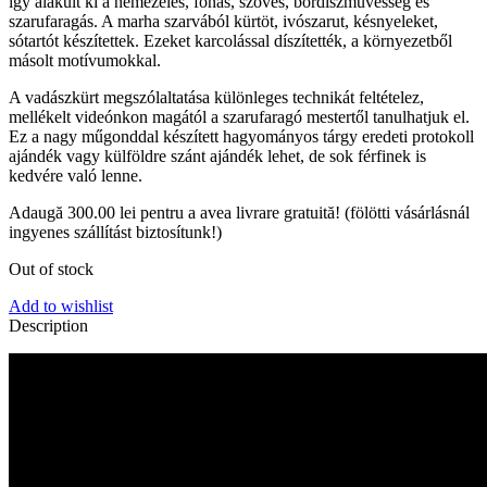
így alakult ki a nemezelés, fonás, szövés, bőrdíszművesség és
szarufaragás. A marha szarvából kürtöt, ivószarut, késnyeleket,
sótartót készítettek. Ezeket karcolással díszítették, a környezetből
másolt motívumokkal.
A vadászkürt megszólaltatása különleges technikát feltételez,
mellékelt videónkon magától a szarufaragó mestertől tanulhatjuk el.
Ez a nagy műgonddal készített hagyományos tárgy eredeti protokoll
ajándék vagy külföldre szánt ajándék lehet, de sok férfinek is
kedvére való lenne.
Adaugă
300.00
lei
pentru a avea livrare gratuită! (fölötti vásárlásnál
ingyenes szállítást biztosítunk!)
Out of stock
Add to wishlist
Description