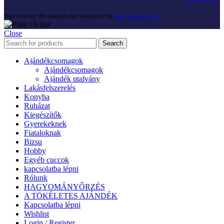
Ingeniously developed and sustained by
Edy Creative.ro
Close
Search
Ajándékcsomagok
Ajándékcsomagok
Ajándék utalvány
Lakásfelszerelés
Konyha
Ruházat
Kiegészítők
Gyerekeknek
Fiataloknak
Bizsu
Hobby
Egyéb cuccok
kapcsolatba lépni
Rólunk
HAGYOMÁNYŐRZÉS
A TÖKÉLETES AJÁNDÉK
Kapcsolatba lépni
Wishlist
Login / Register