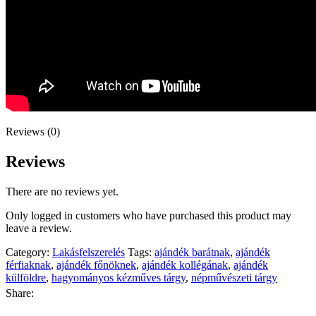
Reviews (0)
Reviews
There are no reviews yet.
Only logged in customers who have purchased this product may
leave a review.
Category:
Lakásfelszerelés
Tags:
ajándék barátnak
,
ajándék
férfiaknak
,
ajándék főnöknek
,
ajándék kollégának
,
ajándék
külföldre
,
hagyományos kézműves tárgy
,
népművészeti tárgy
Share: