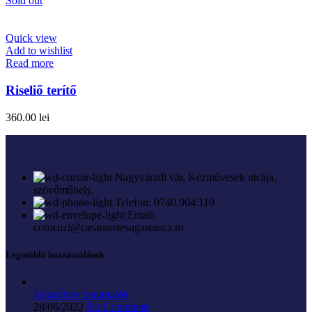
Sold out
Quick view
Add to wishlist
Read more
Riseliő terítő
360.00
lei
Nagyváradi vár, Kézművesek utcája,
szövőműhely.
Telefon: 0740.904.110
Email:
comenzi@casamestesugareasca.ro
Legutóbbi hozzászólások
Kézműves bemutatók
28/06/2022
No Comments