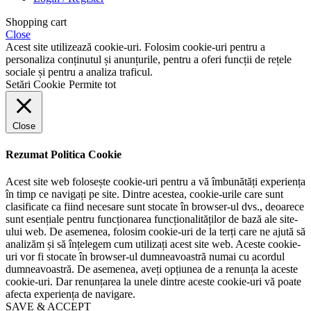
Shopping cart
Close
Acest site utilizează cookie-uri. Folosim cookie-uri pentru a
personaliza conținutul și anunțurile, pentru a oferi funcții de rețele
sociale și pentru a analiza traficul.
Setări Cookie
Permite tot
Close
Rezumat Politica Cookie
Acest site web folosește cookie-uri pentru a vă îmbunătăți experiența
în timp ce navigați pe site. Dintre acestea, cookie-urile care sunt
clasificate ca fiind necesare sunt stocate în browser-ul dvs., deoarece
sunt esențiale pentru funcționarea funcționalităților de bază ale site-
ului web. De asemenea, folosim cookie-uri de la terți care ne ajută să
analizăm și să înțelegem cum utilizați acest site web. Aceste cookie-
uri vor fi stocate în browser-ul dumneavoastră numai cu acordul
dumneavoastră. De asemenea, aveți opțiunea de a renunța la aceste
cookie-uri. Dar renunțarea la unele dintre aceste cookie-uri vă poate
afecta experiența de navigare.
SAVE & ACCEPT