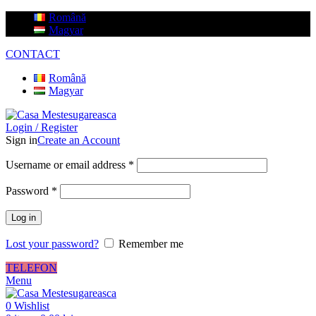
Română
Magyar
CONTACT
Română
Magyar
Login / Register
Sign in
Create an Account
Username or email address
*
Password
*
Log in
Lost your password?
Remember me
TELEFON
Menu
0
Wishlist