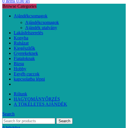
0
items
0.00
lei
Browse Categories
Ajándékcsomagok
Ajándékcsomagok
Ajándék utalvány
Lakásfelszerelés
Konyha
Ruházat
Kiegészítők
Gyerekeknek
Fiataloknak
Bizsu
Hobby
Egyéb cuccok
kapcsolatba lépni
Rólunk
HAGYOMÁNYŐRZÉS
A TÖKÉLETES AJÁNDÉK
Search
Search
0
Wishlist