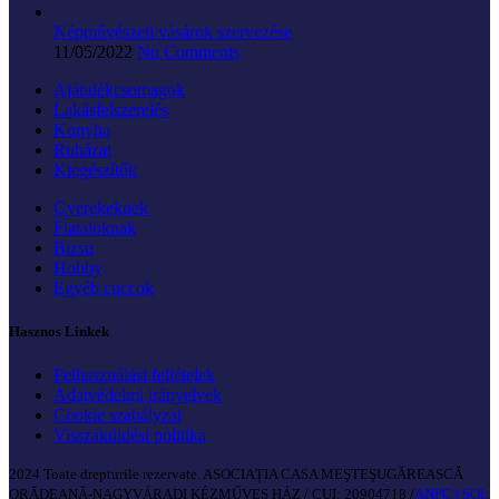
Népművészeti vásárok szervezése
11/05/2022
No Comments
Ajándékcsomagok
Lakásfelszerelés
Konyha
Ruházat
Kiegészítők
Gyerekeknek
Fiataloknak
Bizsu
Hobby
Egyéb cuccok
Hasznos Linkek
Felhasználási feltételek
Adatvédelmi irányelvek
Cookie szabályzat
Visszaküldési politika
2024 Toate drepturile rezervate. ASOCIAȚIA CASA MEŞTEŞUGĂREASCĂ
ORĂDEANĂ-NAGYVÁRADI KÉZMŰVES HÁZ / CUI: 20904718 /
ANPC |
SOL