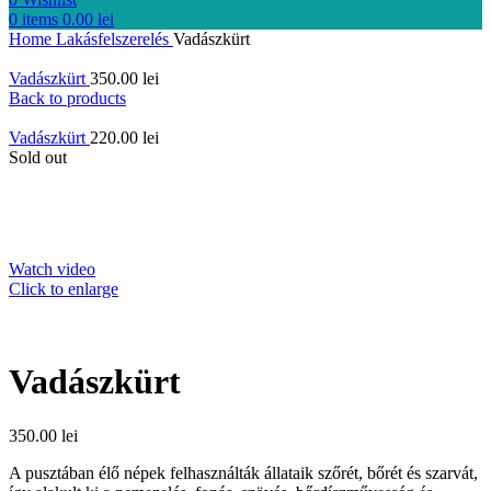
0
items
0.00
lei
Home
Lakásfelszerelés
Vadászkürt
Vadászkürt
350.00
lei
Back to products
Vadászkürt
220.00
lei
Sold out
Watch video
Click to enlarge
Vadászkürt
350.00
lei
A pusztában élő népek felhasználták állataik szőrét, bőrét és szarvát,