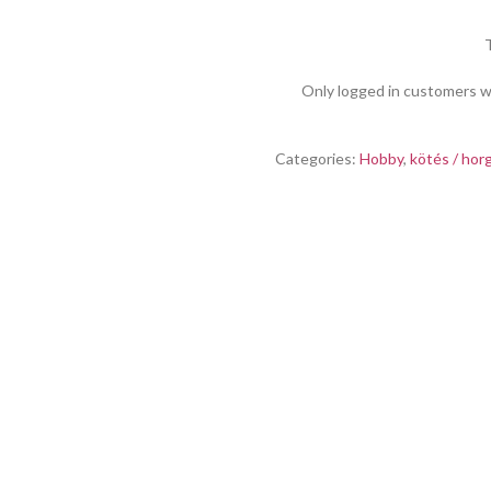
Only logged in customers w
Categories:
Hobby
,
kötés / hor