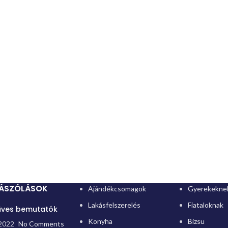
ZÁSZÓLÁSOK
Ajándékcsomagok
Gyerekekne
Lakásfelszerelés
Fiataloknak
ves bemutatók
Konyha
Bizsu
2022
No Comments