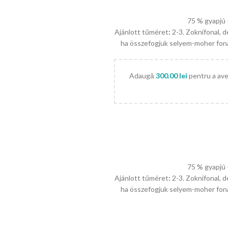
75 % gyapjú 
Ajánlott tűméret
:
2-3. Zoknifonal, d
ha összefogjuk selyem-moher fonall
Adaugă
300.00
lei
pentru a avea
75 % gyapjú 
Ajánlott tűméret
:
2-3. Zoknifonal, d
ha összefogjuk selyem-moher fonall