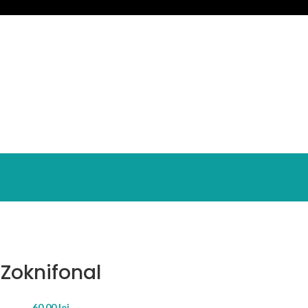
Zoknifonal
60.00
lei