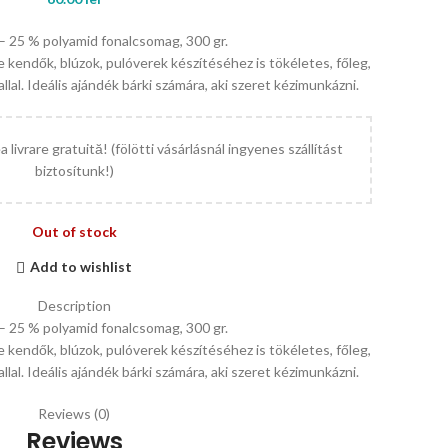
– 25 % polyamid fonalcsomag, 300 gr.
e kendők, blúzok, pulóverek készítéséhez is tökéletes, főleg,
al. Ideális ajándék bárki számára, aki szeret kézimunkázni.
 livrare gratuită! (fölötti vásárlásnál ingyenes szállítást
biztosítunk!)
Out of stock
Add to wishlist
Description
– 25 % polyamid fonalcsomag, 300 gr.
e kendők, blúzok, pulóverek készítéséhez is tökéletes, főleg,
al. Ideális ajándék bárki számára, aki szeret kézimunkázni.
Reviews (0)
Reviews