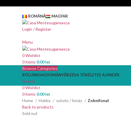
ROMÂNĂ
MAGYAR
Login / Register
Menu
0
Wishlist
0
items
0.00
lei
Browse Categories
RÓLUNK
HAGYOMÁNYŐRZÉS
A TÖKÉLETES AJÁNDÉK
Search
0
Wishlist
0
items
0.00
lei
Home
Hobby
szövés / fonás
Zoknifonal
Back to products
Sold out