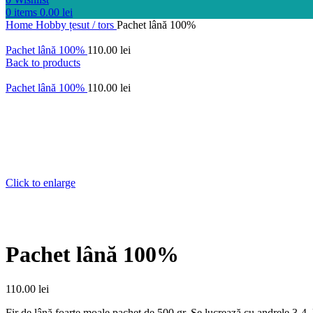
0
items
0.00
lei
Home
Hobby
țesut / tors
Pachet lână 100%
Pachet lână 100%
110.00
lei
Back to products
Pachet lână 100%
110.00
lei
Click to enlarge
Pachet lână 100%
110.00
lei
Fir de lână foarte moale,pachet de 500 gr. Se lucrează cu andrele 3-4. 