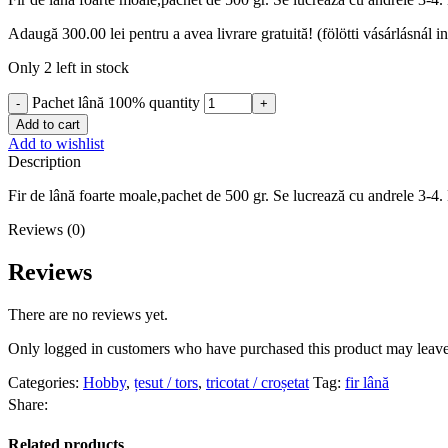
Adaugă
300.00
lei
pentru a avea livrare gratuită! (fölötti vásárlásnál i
Only 2 left in stock
Pachet lână 100% quantity
Add to cart
Add to wishlist
Description
Fir de lână foarte moale,pachet de 500 gr. Se lucrează cu andrele 3-4. 
Reviews (0)
Reviews
There are no reviews yet.
Only logged in customers who have purchased this product may leave
Categories:
Hobby
,
țesut / tors
,
tricotat / croșetat
Tag:
fir lână
Share:
Related products