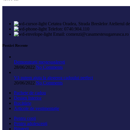
Cetatea Oradea, Strada Breslelor Atelierul d
Telefon: 0740.904.110
Email: comenzi@casamestesugareasca.ro
Postări Recente
Demonstrații meșteșugărești
28/06/2022
No Comments
Vă putem ajuta la alegerea cadoului perfect
20/06/2022
No Comments
Pachete de cadou
Design Interior
Bucătărie
Articole de vestimentație
Pentru copii
Pentru adolescenți
Bijuterii