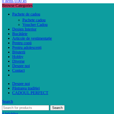
0
items
0.00
lei
Browse Categories
Pachete de cadou
Pachete cadou
Voucher Cadou
Design Interior
Bucătărie
Articole de vestimentație
Pentru copii
Pentru adolescenți
Bijuterii
Hobby
Diverse
Despre noi
Contact
Despre noi
Păstrarea tradiției
CADOUL PERFECT
Search
Search
0
Wishlist