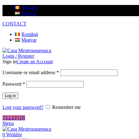
Română
Magyar
CONTACT
Română
Magyar
Login / Register
Sign in
Create an Account
Username or email address
*
Password
*
Log in
Lost your password?
Remember me
TELEFON
Menu
0
Wishlist