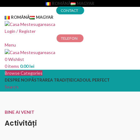
ROMÂNĂ
MAGYAR
CONTACT
ROMÂNĂ
MAGYAR
Login / Register
TELEFON
Menu
0
Wishlist
0
items
0.00
lei
Browse Categories
DESPRE NOI
PĂSTRAREA TRADIȚIEI
CADOUL PERFECT
Search
0
Wishlist
0
items
0.00
lei
BINE AI VENIT
Activități