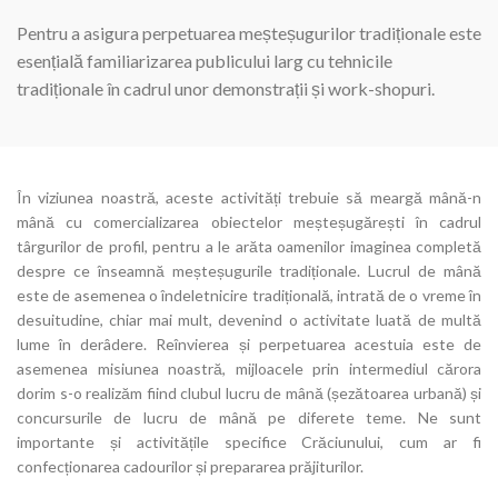
Pentru a asigura perpetuarea meșteșugurilor tradiționale este
esențială familiarizarea publicului larg cu tehnicile
tradiționale în cadrul unor demonstrații și work-shopuri.
În viziunea noastră, aceste activități trebuie să meargă mână-n
mână cu comercializarea obiectelor meșteșugărești în cadrul
târgurilor de profil, pentru a le arăta oamenilor imaginea completă
despre ce înseamnă meșteșugurile tradiționale. Lucrul de mână
este de asemenea o îndeletnicire tradițională, intrată de o vreme în
desuitudine, chiar mai mult, devenind o activitate luată de multă
lume în derâdere. Reînvierea și perpetuarea acestuia este de
asemenea misiunea noastră, mijloacele prin intermediul cărora
dorim s-o realizăm fiind clubul lucru de mână (șezătoarea urbană) și
concursurile de lucru de mână pe diferete teme. Ne sunt
importante și activitățile specifice Crăciunului, cum ar fi
confecționarea cadourilor și prepararea prăjiturilor.