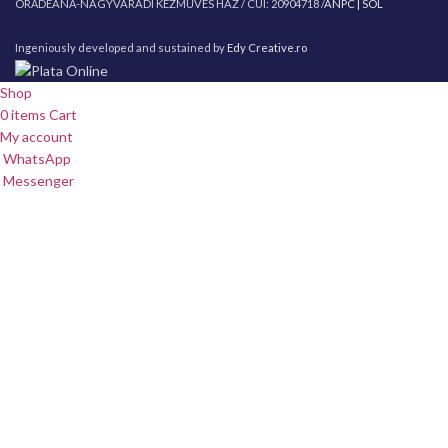
ORĂDEANĂ-NAGYVÁRADI KÉZMŰVES HÁZ / CUI: 20904718 /
ANPC |
SOL
Ingeniously developed and sustained by
Edy Creative.ro
Shop
0
items
Cart
My account
WhatsApp
Messenger