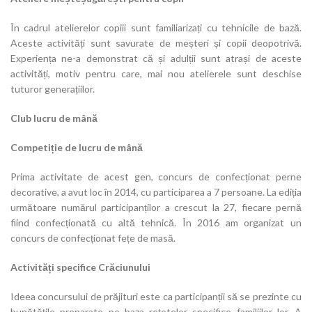
În cadrul atelierelor copiii sunt familiarizați cu tehnicile de bază.
Aceste activități sunt savurate de meșteri și copii deopotrivă.
Experiența ne-a demonstrat că și adulții sunt atrași de aceste
activități, motiv pentru care, mai nou atelierele sunt deschise
tuturor generațiilor.
Club lucru de mână
Competiție de lucru de mână
Prima activitate de acest gen, concurs de confecționat perne
decorative, a avut loc în 2014, cu participarea a 7 persoane. La ediția
următoare numărul participanților a crescut la 27, fiecare pernă
fiind confecționată cu altă tehnică. În 2016 am organizat un
concurs de confecționat fețe de masă.
Activități specifice Crăciunului
Ideea concursului de prăjituri este ca participanții să se prezinte cu
bunătățile preparate pe baza rețetelor specifice familiilor lor. A