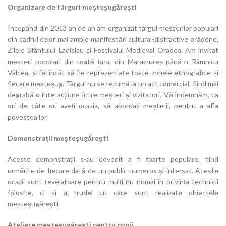
Organizare de târguri meșteșugărești
Începând din 2013 an de an am organizat târgul meșterilor populari
din cadrul celor mai ample manifestări cultural-distractive orădene,
Zilele Sfântului Ladislau și Festivalul Medieval Oradea. Am invitat
meșteri popolari din toată țara, din Maramureș până-n Râmnicu
Vâlcea, stfel încât să fie reprezentate toate zonele etnografice și
fiecare meșteșug. Târgul nu se rezumă la un act comercial, fiind mai
degrabă o interacțiune între meșteri și vizitatori. Vă îndemnăm, ca
ori de câte ori aveți ocazia, să abordați meșterii, pentru a afla
povestea lor.
Demonstrații meșteșugărești
Aceste demonstrații s-au dovedit a fi foarte populare, fiind
urmărite de fiecare dată de un public numeros și intersat. Aceste
ocazii sunt revelatoare pentru mulți nu numai în privința technicii
folosite, ci și a trudei cu care sunt realizate obiectele
meșteșugărești.
Ateliere meșteșugărești pentru copii