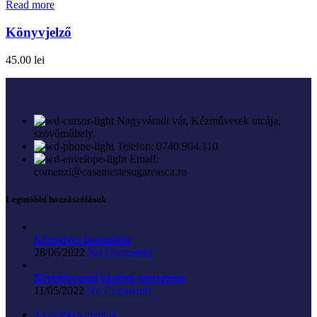
Read more
Könyvjelző
45.00
lei
Nagyváradi vár, Kézművesek utcája,
szövőműhely.
Telefon: 0740.904.110
Email:
comenzi@casamestesugareasca.ro
Legutóbbi hozzászólások
Kézműves bemutatók
28/06/2022
No Comments
Népművészeti vásárok szervezése
11/05/2022
No Comments
Ajándékcsomagok