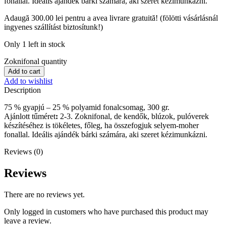
fonallal. Ideális ajándék bárki számára, aki szeret kézimunkázni.
Adaugă
300.00
lei
pentru a avea livrare gratuită! (fölötti vásárlásnál
ingyenes szállítást biztosítunk!)
Only 1 left in stock
Zoknifonal quantity
Add to cart
Add to wishlist
Description
75 % gyapjú – 25 % polyamid fonalcsomag, 300 gr.
Ajánlott tűméret
:
2-3. Zoknifonal, de kendők, blúzok, pulóverek
készítéséhez is tökéletes, főleg, ha összefogjuk selyem-moher
fonallal. Ideális ajándék bárki számára, aki szeret kézimunkázni.
Reviews (0)
Reviews
There are no reviews yet.
Only logged in customers who have purchased this product may
leave a review.