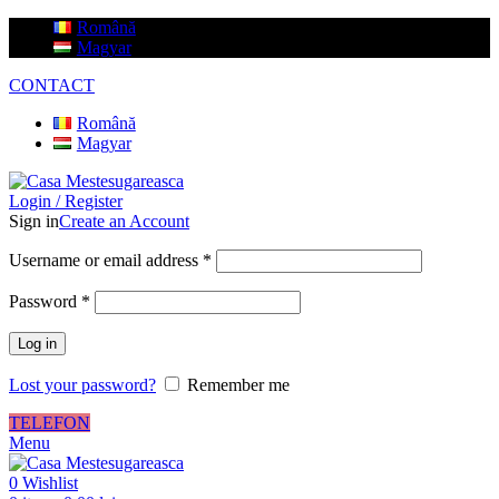
Română
Magyar
CONTACT
Română
Magyar
Login / Register
Sign in
Create an Account
Username or email address
*
Password
*
Log in
Lost your password?
Remember me
TELEFON
Menu
0
Wishlist