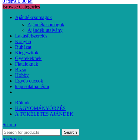
0
items
0.00
lei
Browse Categories
Ajándékcsomagok
Ajándékcsomagok
Ajándék utalvány
Lakásfelszerelés
Konyha
Ruházat
Kiegészítők
Gyerekeknek
Fiataloknak
Bizsu
Hobby
Egyéb cuccok
kapcsolatba lépni
Rólunk
HAGYOMÁNYŐRZÉS
A TÖKÉLETES AJÁNDÉK
Search
Search
0
Wishlist