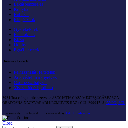
Lakásfelszerelés
Konyha
Ruházat
Kiegészítők
Gyerekeknek
Fiataloknak
Bizsu
Hobby
Egyéb cuccok
Hasznos Linkek
Felhasználási feltételek
Adatvédelmi irányelvek
Cookie szabályzat
Visszaküldési politika
2024 Toate drepturile rezervate. ASOCIAȚIA CASA MEŞTEŞUGĂREASCĂ
ORĂDEANĂ-NAGYVÁRADI KÉZMŰVES HÁZ / CUI: 20904718 /
ANPC |
SOL
Ingeniously developed and sustained by
Edy Creative.ro
Close