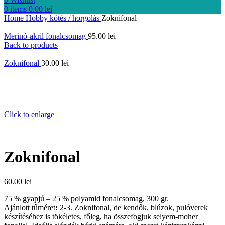
0
items
0.00
lei
Home
Hobby
kötés / horgolás
Zoknifonal
Merinó-akril fonalcsomag
95.00
lei
Back to products
Zoknifonal
30.00
lei
Click to enlarge
Zoknifonal
60.00
lei
75 % gyapjú – 25 % polyamid fonalcsomag, 300 gr.
Ajánlott tűméret
:
2-3. Zoknifonal, de kendők, blúzok, pulóverek
készítéséhez is tökéletes, főleg, ha összefogjuk selyem-moher