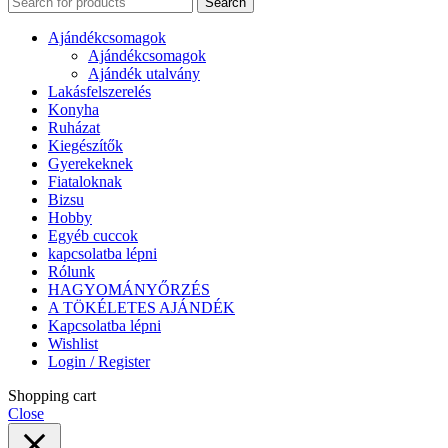
Search
Ajándékcsomagok
Ajándékcsomagok
Ajándék utalvány
Lakásfelszerelés
Konyha
Ruházat
Kiegészítők
Gyerekeknek
Fiataloknak
Bizsu
Hobby
Egyéb cuccok
kapcsolatba lépni
Rólunk
HAGYOMÁNYŐRZÉS
A TÖKÉLETES AJÁNDÉK
Kapcsolatba lépni
Wishlist
Login / Register
Shopping cart
Close