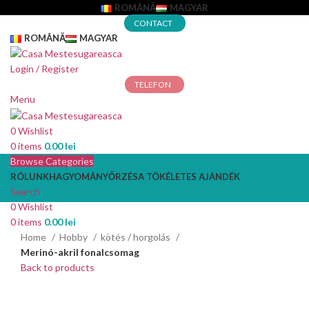
ROMÂNĂ
MAGYAR
CONTACT
ROMÂNĂ
MAGYAR
Login / Register
TELEFON
Menu
0
Wishlist
0
items
0.00
lei
Browse Categories
RÓLUNK
HAGYOMÁNYŐRZÉS
A TÖKÉLETES AJÁNDÉK
Search
0
Wishlist
0
items
0.00
lei
Home
Hobby
kötés / horgolás
Merinó-akril fonalcsomag
Back to products