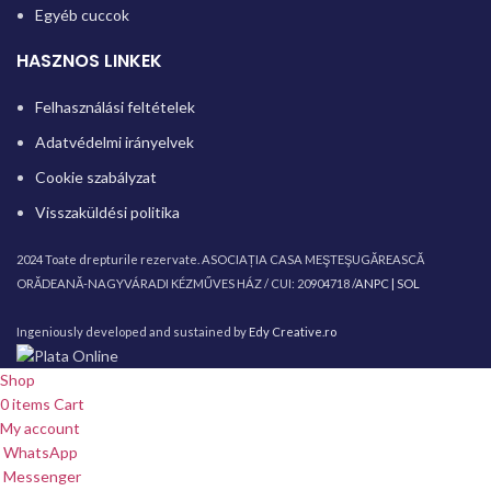
Egyéb cuccok
HASZNOS LINKEK
Felhasználási feltételek
Adatvédelmi irányelvek
Cookie szabályzat
Visszaküldési politika
2024 Toate drepturile rezervate. ASOCIAȚIA CASA MEŞTEŞUGĂREASCĂ
ORĂDEANĂ-NAGYVÁRADI KÉZMŰVES HÁZ / CUI: 20904718 /
ANPC |
SOL
Ingeniously developed and sustained by
Edy Creative.ro
Shop
0
items
Cart
My account
WhatsApp
Messenger