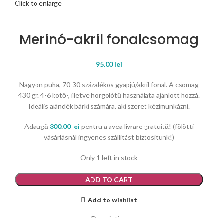
Click to enlarge
Merinó-akril fonalcsomag
95.00
lei
Nagyon puha, 70-30 százalékos gyapjú/akril fonal. A csomag
430 gr. 4-6 kötő-, illetve horgolótű használata ajánlott hozzá.
Ideális ajándék bárki számára, aki szeret kézimunkázni.
Adaugă
300.00
lei
pentru a avea livrare gratuită! (fölötti
vásárlásnál ingyenes szállítást biztosítunk!)
Only 1 left in stock
Merinó-akril fonalcsomag quantity
ADD TO CART
Add to wishlist