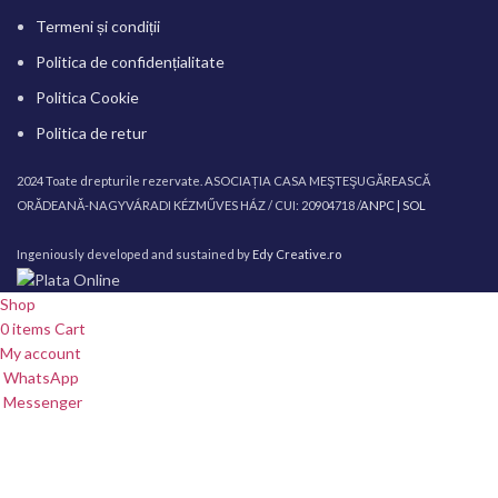
Termeni și condiții
Politica de confidențialitate
Politica Cookie
Politica de retur
2024 Toate drepturile rezervate. ASOCIAȚIA CASA MEŞTEŞUGĂREASCĂ
ORĂDEANĂ-NAGYVÁRADI KÉZMŰVES HÁZ / CUI: 20904718 /
ANPC |
SOL
Ingeniously developed and sustained by
Edy Creative.ro
Shop
0
items
Cart
My account
WhatsApp
Messenger