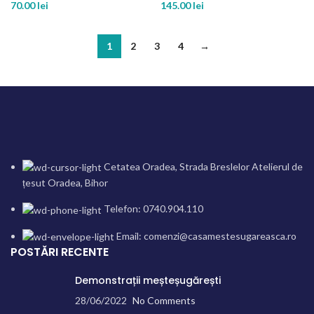
70.00
lei
145.00
lei
1
2
3
4
→
Cetatea Oradea, Strada Breslelor Atelierul de
țesut Oradea, Bihor
Telefon: 0740.904.110
Email: comenzi@casamestesugareasca.ro
POSTĂRI RECENTE
Demonstrații meșteșugărești
28/06/2022
No Comments