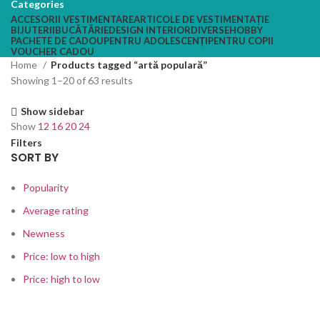
Categories
ACCESORII VESTIMENTARE
ARTICOLE DE VESTIMENTAȚIE
BIJUTERII
BUCĂTĂRIE
DESIGN INTERIOR
DIVERSE
HOBBY
PACHETE DE CADOU
PENTRU ADOLESCENȚI
PENTRU COPII
VOUCHER CADOU
Home
Products tagged “artă populară”
Showing 1–20 of 63 results
Show sidebar
Show
12
16
20
24
Filters
SORT BY
Popularity
Average rating
Newness
Price: low to high
Price: high to low