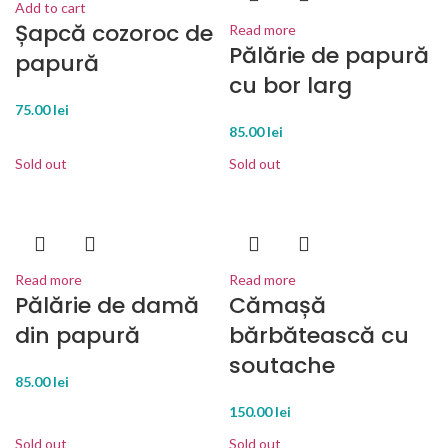
Add to cart
Șapcă cozoroc de
Read more
Pălărie de papură
papură
cu bor larg
75.00
lei
85.00
lei
Sold out
Sold out
Read more
Read more
Pălărie de damă
Cămașă
din papură
bărbătească cu
soutache
85.00
lei
150.00
lei
Sold out
Sold out