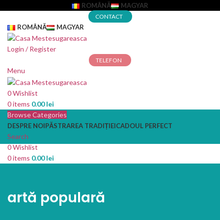
ROMÂNĂ
MAGYAR
CONTACT
ROMÂNĂ
MAGYAR
Login / Register
TELEFON
Menu
0
Wishlist
0
items
0.00
lei
Browse Categories
DESPRE NOI
PĂSTRAREA TRADIȚIEI
CADOUL PERFECT
Search
0
Wishlist
0
items
0.00
lei
artă populară